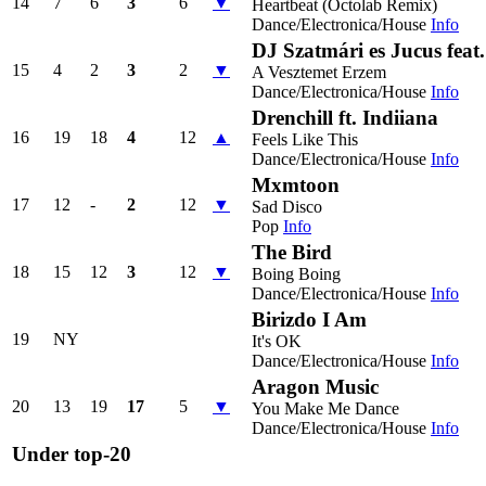
14
7
6
3
6
▼
Heartbeat (Octolab Remix)
Dance/Electronica/House
Info
DJ Szatmári es Jucus feat
15
4
2
3
2
▼
A Vesztemet Erzem
Dance/Electronica/House
Info
Drenchill ft. Indiiana
16
19
18
4
12
▲
Feels Like This
Dance/Electronica/House
Info
Mxmtoon
17
12
-
2
12
▼
Sad Disco
Pop
Info
The Bird
18
15
12
3
12
▼
Boing Boing
Dance/Electronica/House
Info
Birizdo I Am
19
NY
It's OK
Dance/Electronica/House
Info
Aragon Music
20
13
19
17
5
▼
You Make Me Dance
Dance/Electronica/House
Info
Under top-20