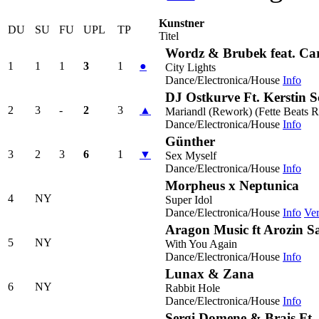
Kunstner
DU
SU
FU
UPL
TP
Titel
Wordz & Brubek feat. Ca
1
1
1
3
1
●
City Lights
Dance/Electronica/House
Info
DJ Ostkurve Ft. Kerstin 
2
3
-
2
3
▲
Mariandl (Rework) (Fette Beats 
Dance/Electronica/House
Info
Günther
3
2
3
6
1
▼
Sex Myself
Dance/Electronica/House
Info
Morpheus x Neptunica
4
NY
Super Idol
Dance/Electronica/House
Info
Ver
Aragon Music ft Arozin S
5
NY
With You Again
Dance/Electronica/House
Info
Lunax & Zana
6
NY
Rabbit Hole
Dance/Electronica/House
Info
Sergi Domene & Brais Ft.