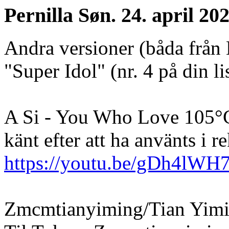
Pernilla
Søn. 24. april 202
Andra versioner (båda från
"Super Idol" (nr. 4 på din l
A Si - You Who Love 105°C
känt efter att ha använts i r
https://youtu.be/gDh4lWH7
Zmcmtianyiming/Tian Yimin