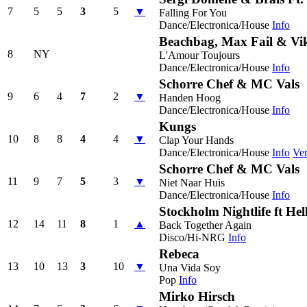
7
5
5
3
5
▼
Falling For You
Dance/Electronica/House
Info
Beachbag, Max Fail & Vik
8
NY
L'Amour Toujours
Dance/Electronica/House
Info
Schorre Chef & MC Vals
9
6
4
7
2
▼
Handen Hoog
Dance/Electronica/House
Info
Kungs
10
8
8
4
4
▼
Clap Your Hands
Dance/Electronica/House
Info
Ver
Schorre Chef & MC Vals
11
9
7
5
3
▼
Niet Naar Huis
Dance/Electronica/House
Info
Stockholm Nightlife ft Hel
12
14
11
8
1
▲
Back Together Again
Disco/Hi-NRG
Info
Rebeca
13
10
13
3
10
▼
Una Vida Soy
Pop
Info
Mirko Hirsch