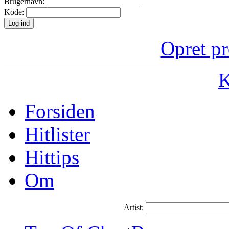
Brugernavn:
Kode:
Opret pr
K
Forsiden
Hitlister
Hittips
Om
Artist: