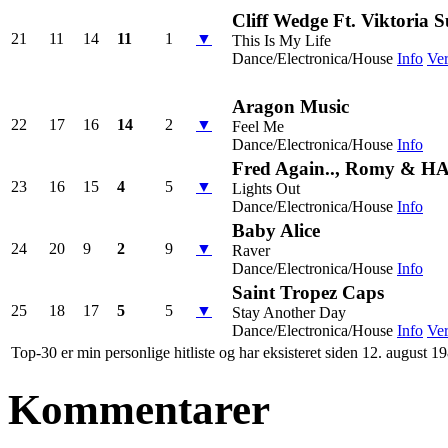
Cliff Wedge Ft. Viktoria 
21
11
14
11
1
▼
This Is My Life
Dance/Electronica/House
Info
Ver
Aragon Music
22
17
16
14
2
▼
Feel Me
Dance/Electronica/House
Info
Fred Again.., Romy & H
23
16
15
4
5
▼
Lights Out
Dance/Electronica/House
Info
Baby Alice
24
20
9
2
9
▼
Raver
Dance/Electronica/House
Info
Saint Tropez Caps
25
18
17
5
5
▼
Stay Another Day
Dance/Electronica/House
Info
Ver
Top-30 er min personlige hitliste og har eksisteret siden 12. august 1
Kommentarer