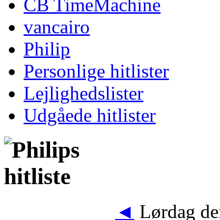
CB TimeMachine
vancairo
Philip
Personlige hitlister
Lejlighedslister
Udgåede hitlister
◄
Lørdag den