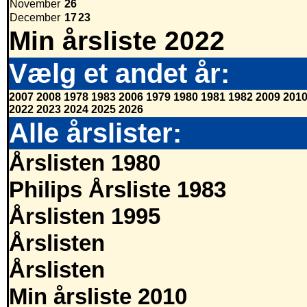
November
26
December
17
23
Min årsliste 2022
Vælg et andet år:
2007
2008
1978
1983
2006
1979
1980
1981
1982
2009
201
2022
2023
2024
2025
2026
Alle årslister:
Årslisten 1980
Philips Årsliste 1983
Årslisten 1995
Årslisten
Årslisten
Min årsliste 2010