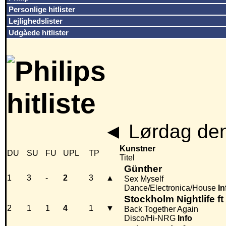
Personlige hitlister
Lejlighedslister
Udgåede hitlister
◄
Lørdag den
Kunstner
DU
SU
FU
UPL
TP
Titel
Günther
1
3
-
2
3
▲
Sex Myself
Dance/Electronica/House
In
Stockholm Nightlife ft
2
1
1
4
1
▼
Back Together Again
Disco/Hi-NRG
Info