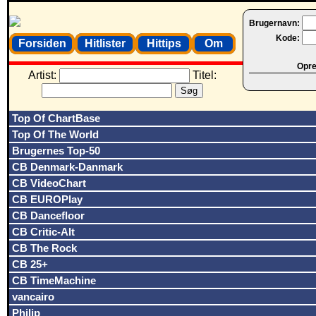
Brugernavn:
Kode:
Forsiden
Hitlister
Hittips
Om
Opret
Artist:
Titel:
Top Of ChartBase
Top Of The World
Brugernes Top-50
CB Denmark-Danmark
CB VideoChart
CB EUROPlay
CB Dancefloor
CB Critic-Alt
CB The Rock
CB 25+
CB TimeMachine
vancairo
Philip