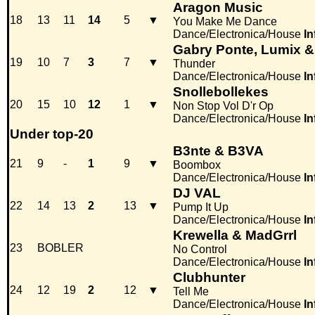
Aragon Music
18
13
11
14
5
▼
You Make Me Dance
Dance/Electronica/House
In
Gabry Ponte, Lumix &
19
10
7
3
7
▼
Thunder
Dance/Electronica/House
In
Snollebollekes
20
15
10
12
1
▼
Non Stop Vol D'r Op
Dance/Electronica/House
In
Under top-20
B3nte & B3VA
21
9
-
1
9
▼
Boombox
Dance/Electronica/House
In
DJ VAL
22
14
13
2
13
▼
Pump It Up
Dance/Electronica/House
In
Krewella & MadGrrl
23
BOBLER
No Control
Dance/Electronica/House
In
Clubhunter
24
12
19
2
12
▼
Tell Me
Dance/Electronica/House
In