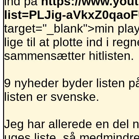
ind på
https://www.yout
list=PLJig-aVkxZ0qa
target="_blank">min play
lige til at plotte ind i r
sammensætter hitlisten.
9 nyheder byder listen p
listen er svenske.
Jeg har allerede en del n
uges liste, så medmindre 