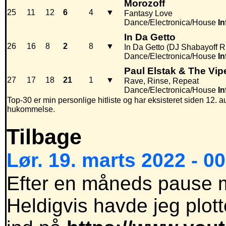
Morozoff
25
11
12
6
4
▼
Fantasy Love
Dance/Electronica/House
In
In Da Getto
26
16
8
2
8
▼
In Da Getto (DJ Shabayoff 
Dance/Electronica/House
In
Paul Elstak & The Vi
27
17
18
21
1
▼
Rave, Rinse, Repeat
Dance/Electronica/House
In
Top-30 er min personlige hitliste og har eksisteret siden 12. au
hukommelse.
Tilbage
Lør. 19. marts 2022 - 0
Efter en måneds pause me
Heldigvis havde jeg plot