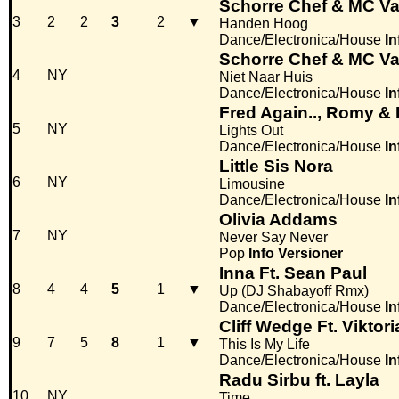
Schorre Chef & MC Va
3
2
2
3
2
▼
Handen Hoog
Dance/Electronica/House
In
Schorre Chef & MC Va
4
NY
Niet Naar Huis
Dance/Electronica/House
In
Fred Again.., Romy &
5
NY
Lights Out
Dance/Electronica/House
In
Little Sis Nora
6
NY
Limousine
Dance/Electronica/House
In
Olivia Addams
7
NY
Never Say Never
Pop
Info
Versioner
Inna Ft. Sean Paul
8
4
4
5
1
▼
Up (DJ Shabayoff Rmx)
Dance/Electronica/House
In
Cliff Wedge Ft. Viktor
9
7
5
8
1
▼
This Is My Life
Dance/Electronica/House
In
Radu Sirbu ft. Layla
10
NY
Time