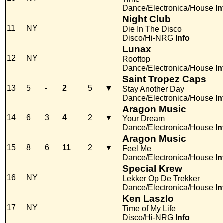
Dance/Electronica/House
In
Night Club
11
NY
Die In The Disco
Disco/Hi-NRG
Info
Lunax
12
NY
Rooftop
Dance/Electronica/House
In
Saint Tropez Caps
13
5
-
2
5
▼
Stay Another Day
Dance/Electronica/House
In
Aragon Music
14
6
3
4
2
▼
Your Dream
Dance/Electronica/House
In
Aragon Music
15
8
6
11
2
▼
Feel Me
Dance/Electronica/House
In
Special Krew
16
NY
Lekker Op De Trekker
Dance/Electronica/House
In
Ken Laszlo
17
NY
Time of My Life
Disco/Hi-NRG
Info