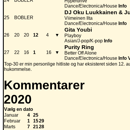
24
BOBLER
Hyperdrive
Dance/Electronica/House
Info
DJ Oku Luukkainen & Ju
25
BOBLER
Viimeinen Ilta
Dance/Electronica/House
Info
Gita Youbi
26
20
20
12
4
▼
Playboy
Asian/J-pop/K-pop
Info
Purity Ring
27
22
16
1
16
▼
Better Off Alone
Dance/Electronica/House
Info
Top-30 er min personlige hitliste og har eksisteret siden 12. au
hukommelse.
Kommentarer
2020
Vælg en dato
Januar
4
25
Februar
1
15
29
Marts
7
21
28