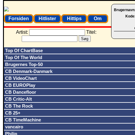
Brugernavn
Kode
Forsiden
Hitlister
Hittips
Om
Artist:
Titel:
Top Of ChartBase
Top Of The World
Brugernes Top-50
CB Denmark-Danmark
CB VideoChart
CB EUROPlay
CB Dancefloor
CB Critic-Alt
CB The Rock
CB 25+
CB TimeMachine
vancairo
Philip