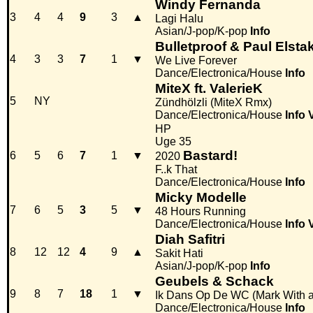
Windy Fernanda
3
4
4
9
3
▲
Lagi Halu
Asian/J-pop/K-pop
Info
Bulletproof & Paul Elst
4
3
3
7
1
▼
We Live Forever
Dance/Electronica/House
Info
MiteX ft. ValerieK
5
NY
Zündhölzli (MiteX Rmx)
Dance/Electronica/House
Info
HP
Uge 35
Bastard!
6
5
6
7
1
▼
2020
F..k That
Dance/Electronica/House
Info
Micky Modelle
7
6
5
3
5
▼
48 Hours Running
Dance/Electronica/House
Info
Diah Safitri
8
12
12
4
9
▲
Sakit Hati
Asian/J-pop/K-pop
Info
Geubels & Schack
9
8
7
18
1
▼
Ik Dans Op De WC (Mark With 
Dance/Electronica/House
Info