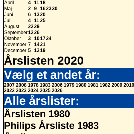
April
4
11
18
Maj
2
9
16
23
30
Juni
6
13
20
Juli
4
11
25
August
22
29
September
12
26
Oktober
3
10
17
24
November
7
14
21
December
5
12
19
Årslisten 2020
Vælg et andet år:
2007
2008
1978
1983
2006
1979
1980
1981
1982
2009
201
2022
2023
2024
2025
2026
Alle årslister:
Årslisten 1980
Philips Årsliste 1983