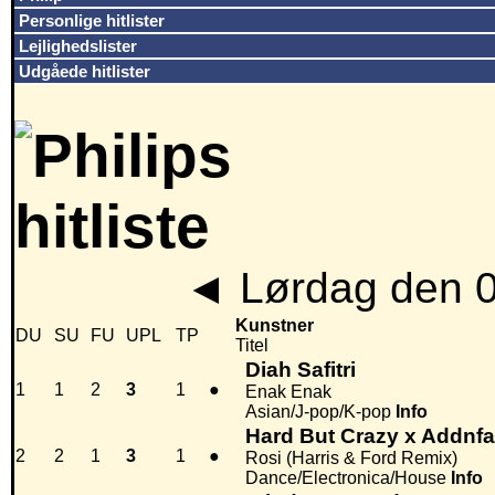
Personlige hitlister
Lejlighedslister
Udgåede hitlister
◄
Lørdag den 
Kunstner
DU
SU
FU
UPL
TP
Titel
Diah Safitri
1
1
2
3
1
●
Enak Enak
Asian/J-pop/K-pop
Info
Hard But Crazy x Addnfa
2
2
1
3
1
●
Rosi (Harris & Ford Remix)
Dance/Electronica/House
Info