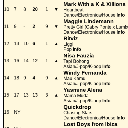
Mark With a K & Xillions
10
7
8
20
1
▼
Heartbeat
Dance/Electronica/House
Info
Maggie Lindemann
11
9
-
2
9
▼
Pretty Girl (Gabry Ponte x Lum
Dance/Electronica/House
Info
Ritviz
12
13
10
6
1
▲
Liggi
Pop
Info
Nisa Fauzia
13
16
14
12
1
▲
Tapi Bohong
Asian/J-pop/K-pop
Info
Windy Fernanda
14
18
9
4
9
▲
Mau Kamu
Asian/J-pop/K-pop
Info
Yasmine Alena
15
17
13
13
3
▲
Mama Muda
Asian/J-pop/K-pop
Info
Quickdrop
16
NY
Chasing Stars
Dance/Electronica/House
Info
Lost Boys from Ibiza