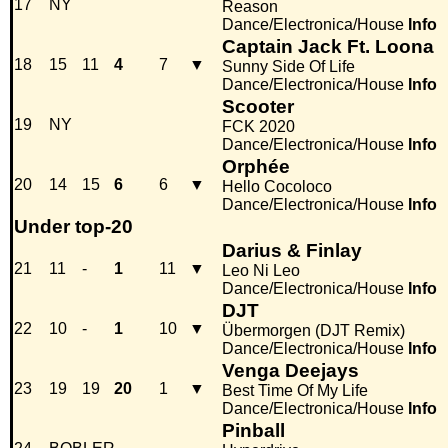
17
NY
Reason
Dance/Electronica/House
Info
Captain Jack Ft. Loona
18
15
11
4
7
▼
Sunny Side Of Life
Dance/Electronica/House
Info
Scooter
19
NY
FCK 2020
Dance/Electronica/House
Info
Orphée
20
14
15
6
6
▼
Hello Cocoloco
Dance/Electronica/House
Info
Under top-20
Darius & Finlay
21
11
-
1
11
▼
Leo Ni Leo
Dance/Electronica/House
Info
DJT
22
10
-
1
10
▼
Übermorgen (DJT Remix)
Dance/Electronica/House
Info
Venga Deejays
23
19
19
20
1
▼
Best Time Of My Life
Dance/Electronica/House
Info
Pinball