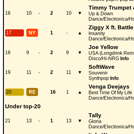
Timmy Trumpet 
16
10
-
2
10
▼
Up & Down
Dance/Electronica/H
Ziggy X ft. Battl
17
NY
1
-
▲
Insanity
Dance/Electronica/H
Joe Yellow
18
9
-
2
9
▼
USA (Longdrink Remi
Disco/Hi-NRG
Info
SoftWave
19
11
-
2
11
▼
Souvenir
Synthpop
Info
Venga Deejays
20
RE
16
1
▲
Best Time Of My Life
Dance/Electronica/H
Under top-20
Tally
21
13
-
1
13
▼
Gloria
Dance/Electronica/H