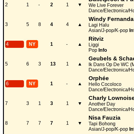
2
1
-
2
1
▼
We Live Forever
Dance/Electronica/H
Windy Fernanda
3
5
8
4
4
▲
Lagi Halu
Asian/J-pop/K-pop
In
Ritviz
4
NY
1
-
▲
Liggi
Pop
Info
Geubels & Scha
5
6
3
13
1
▲
Ik Dans Op De WC (M
Dance/Electronica/H
Orphée
6
NY
1
-
▲
Hello Cocoloco
Dance/Electronica/H
Charly Lownoise
7
3
1
3
1
▼
Another Day
Dance/Electronica/H
Nisa Fauzia
8
7
7
7
1
▼
Tapi Bohong
Asian/J-pop/K-pop
In