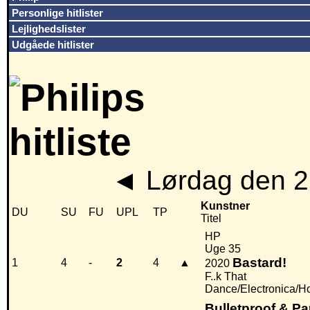
Personlige hitlister
Lejlighedslister
Udgåede hitlister
◄
Lørdag den 2
Kunstner
DU
SU
FU
UPL
TP
Titel
HP
Uge 35
Bastard!
1
4
-
2
4
▲
2020
F..k That
Dance/Electronica/H
Bulletproof & P