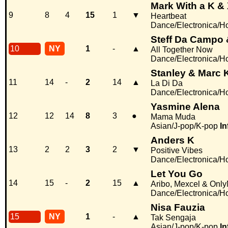
Mark With a K & 
9
8
4
15
1
▼
Heartbeat
Dance/Electronica/H
Steff Da Campo
10
NY
1
-
▲
All Together Now
Dance/Electronica/H
Stanley & Marc 
11
14
-
2
14
▲
La Di Da
Dance/Electronica/H
Yasmine Alena
12
12
14
8
3
●
Mama Muda
Asian/J-pop/K-pop
In
Anders K
13
2
2
3
2
▼
Positive Vibes
Dance/Electronica/H
Let You Go
14
15
-
2
15
▲
Aribo, Mexcel & Onl
Dance/Electronica/H
Nisa Fauzia
15
NY
1
-
▲
Tak Sengaja
Asian/J-pop/K-pop
In