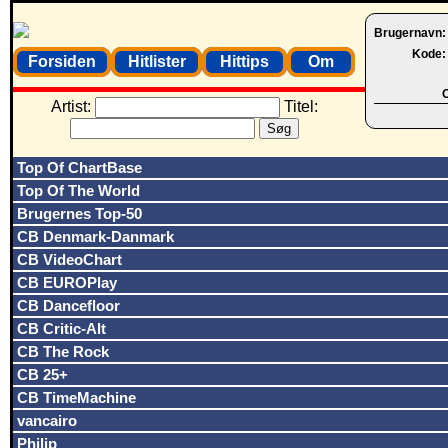
Brugernavn
Kode
Forsiden
Hitlister
Hittips
Om
O
Artist:
Titel:
Top Of ChartBase
Top Of The World
Brugernes Top-50
CB Denmark-Danmark
CB VideoChart
CB EUROPlay
CB Dancefloor
CB Critic-Alt
CB The Rock
CB 25+
CB TimeMachine
vancairo
Philip