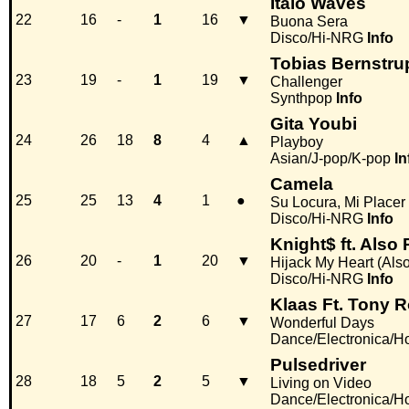
Italo Waves
22
16
-
1
16
▼
Buona Sera
Disco/Hi-NRG
Info
Tobias Bernstru
23
19
-
1
19
▼
Challenger
Synthpop
Info
Gita Youbi
24
26
18
8
4
▲
Playboy
Asian/J-pop/K-pop
In
Camela
25
25
13
4
1
●
Su Locura, Mi Placer
Disco/Hi-NRG
Info
Knight$ ft. Also
26
20
-
1
20
▼
Hijack My Heart (Al
Disco/Hi-NRG
Info
Klaas Ft. Tony 
27
17
6
2
6
▼
Wonderful Days
Dance/Electronica/H
Pulsedriver
28
18
5
2
5
▼
Living on Video
Dance/Electronica/H