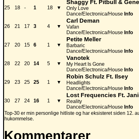
Shaggy Ft. Pitbull & Gen
25
18
-
1
18
▼
Only Love
Dance/Electronica/House
Info
Carl Deman
26
21
17
3
4
▼
Vafan
Dance/Electronica/House
Info
Petite Meller
27
20
15
6
1
▼
Barbaric
Dance/Electronica/House
Info
Vanotek
28
22
20
14
5
▼
My Heart Is Gone
Dance/Electronica/House
Info
Robin Schulz Ft. Ilsey
29
23
25
25
1
▼
Headlights
Dance/Electronica/House
Info
Lost Frequencies Ft. Jan
30
27
24
16
1
▼
Reality
Dance/Electronica/House
Info
Top-30 er min personlige hitliste og har eksisteret siden 12. au
hukommelse.
Kommentarer