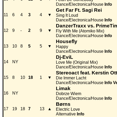
Dance/Electronica/House
Info
Get Far Ft. Sagi Rei
11
6
4
3
4
▼
Sing It Loud
Dance/Electronica/House
Info
DanzerTraxx vs. PrimeTi
12
9
-
2
9
▼
Fly With Me (Atomiko Mix)
Dance/Electronica/House
Info
Housefly
13
10
8
5
5
▼
Happy
Dance/Electronica/House
Info
Dj-EviL
14
NY
Love Me (Original Mix)
Dance/Electronica/House
Info
Stereoact feat. Kerstin Ot
15
8
10
18
1
▼
Die Immer Lacht
Dance/Electronica/House
Info
V
Limak
16
NY
Dobrze Wiem
Dance/Electronica/House
Info
Børns
17
19
18
7
13
▲
Electric Love
Alternative
Info