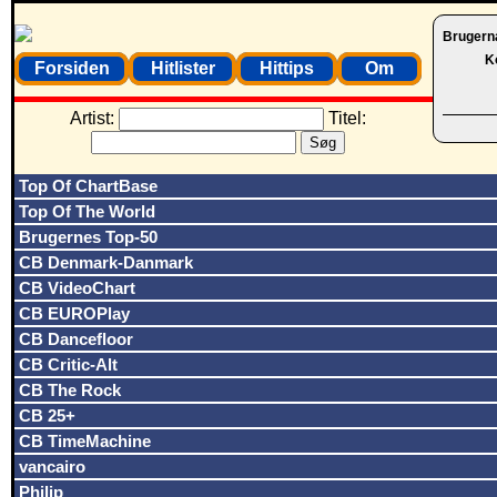
Brugern
K
Forsiden
Hitlister
Hittips
Om
Artist:
Titel:
Top Of ChartBase
Top Of The World
Brugernes Top-50
CB Denmark-Danmark
CB VideoChart
CB EUROPlay
CB Dancefloor
CB Critic-Alt
CB The Rock
CB 25+
CB TimeMachine
vancairo
Philip