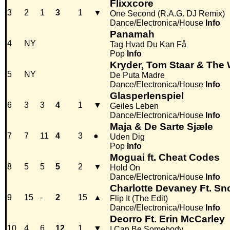
Flixxcore
3
2
1
3
1
▼
One Second (R.A.G. DJ Remix)
Dance/Electronica/House
Info
Panamah
4
NY
Tag Hvad Du Kan Få
Pop
Info
Kryder, Tom Staar & The 
5
NY
De Puta Madre
Dance/Electronica/House
Info
Glasperlenspiel
6
3
3
4
1
▼
Geiles Leben
Dance/Electronica/House
Info
Maja & De Sarte Sjæle
7
7
11
4
3
●
Uden Dig
Pop
Info
Moguai ft. Cheat Codes
8
5
5
5
2
▼
Hold On
Dance/Electronica/House
Info
Charlotte Devaney Ft. S
9
15
-
2
15
▲
Flip It (The Edit)
Dance/Electronica/House
Info
Deorro Ft. Erin McCarley
10
4
6
12
1
▼
I Can Be Somebody