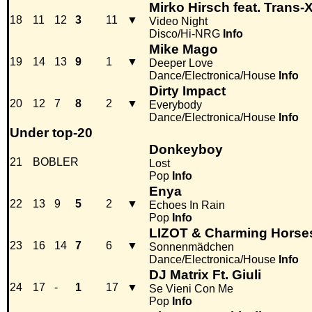
Mirko Hirsch feat. Trans-
18
11
12
3
11
▼
Video Night
Disco/Hi-NRG
Info
Mike Mago
19
14
13
9
1
▼
Deeper Love
Dance/Electronica/House
Info
Dirty Impact
20
12
7
8
2
▼
Everybody
Dance/Electronica/House
Info
Under top-20
Donkeyboy
21
BOBLER
Lost
Pop
Info
Enya
22
13
9
5
2
▼
Echoes In Rain
Pop
Info
LIZOT & Charming Horses
23
16
14
7
6
▼
Sonnenmädchen
Dance/Electronica/House
Info
DJ Matrix Ft. Giuli
24
17
-
1
17
▼
Se Vieni Con Me
Pop
Info