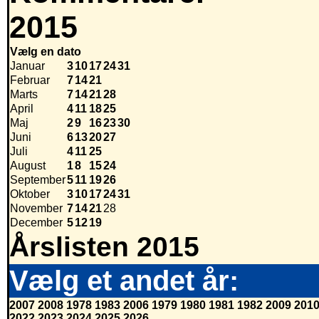
2015
Vælg en dato
Januar
3
10
17
24
31
Februar
7
14
21
Marts
7
14
21
28
April
4
11
18
25
Maj
2
9
16
23
30
Juni
6
13
20
27
Juli
4
11
25
August
1
8
15
24
September
5
11
19
26
Oktober
3
10
17
24
31
November
7
14
21
28
December
5
12
19
Årslisten 2015
Vælg et andet år:
2007
2008
1978
1983
2006
1979
1980
1981
1982
2009
201
2022
2023
2024
2025
2026