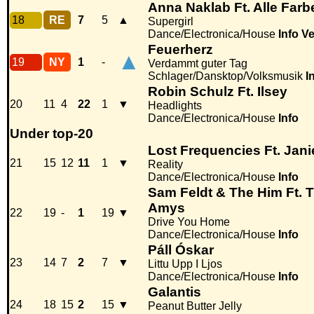
Anna Naklab Ft. Alle Far
18
RE
7
5
▲
Supergirl
Dance/Electronica/House
Info
Ve
Feuerherz
▲
19
NY
1
-
Verdammt guter Tag
Schlager/Dansktop/Volksmusik
I
Robin Schulz Ft. Ilsey
20
11
4
22
1
▼
Headlights
Dance/Electronica/House
Info
Under top-20
Lost Frequencies Ft. Jan
21
15
12
11
1
▼
Reality
Dance/Electronica/House
Info
Sam Feldt & The Him Ft. 
Amys
22
19
-
1
19
▼
Drive You Home
Dance/Electronica/House
Info
Páll Óskar
23
14
7
2
7
▼
Littu Upp I Ljos
Dance/Electronica/House
Info
Galantis
24
18
15
2
15
▼
Peanut Butter Jelly