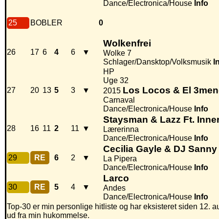
Dance/Electronica/House
Info
25
BOBLER
0
Wolkenfrei
26
17
6
4
6
▼
Wolke 7
Schlager/Dansktop/Volksmusik
I
HP
Uge 32
Los Locos & El 3me
27
20
13
5
3
▼
2015
Carnaval
Dance/Electronica/House
Info
Staysman & Lazz Ft. Inner
28
16
11
2
11
▼
Lærerinna
Dance/Electronica/House
Info
Cecilia Gayle & DJ Sanny
29
RE
6
2
▼
La Pipera
Dance/Electronica/House
Info
Larco
30
RE
5
4
▼
Andes
Dance/Electronica/House
Info
Top-30 er min personlige hitliste og har eksisteret siden 12. au
ud fra min hukommelse.