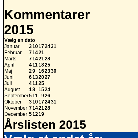
Kommentarer
2015
Vælg en dato
Januar
3
10
17
24
31
Februar
7
14
21
Marts
7
14
21
28
April
4
11
18
25
Maj
2
9
16
23
30
Juni
6
13
20
27
Juli
4
11
25
August
1
8
15
24
September
5
11
19
26
Oktober
3
10
17
24
31
November
7
14
21
28
December
5
12
19
Årslisten 2015