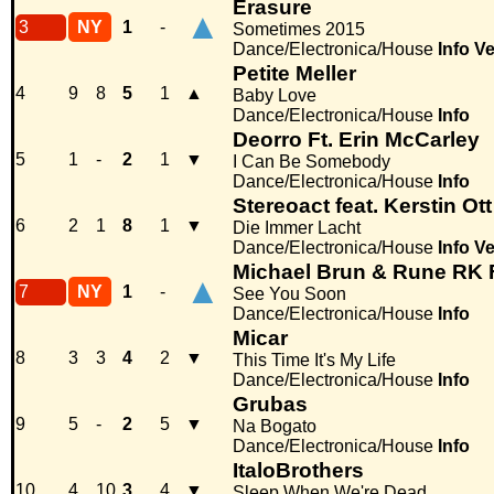
Erasure
▲
3
NY
1
-
Sometimes 2015
Dance/Electronica/House
Info
Ve
Petite Meller
4
9
8
5
1
▲
Baby Love
Dance/Electronica/House
Info
Deorro Ft. Erin McCarley
5
1
-
2
1
▼
I Can Be Somebody
Dance/Electronica/House
Info
Stereoact feat. Kerstin Ott
6
2
1
8
1
▼
Die Immer Lacht
Dance/Electronica/House
Info
Ve
Michael Brun & Rune RK 
▲
7
NY
1
-
See You Soon
Dance/Electronica/House
Info
Micar
8
3
3
4
2
▼
This Time It's My Life
Dance/Electronica/House
Info
Grubas
9
5
-
2
5
▼
Na Bogato
Dance/Electronica/House
Info
ItaloBrothers
10
4
10
3
4
▼
Sleep When We're Dead