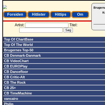
Brugern
K
Forsiden
Hitlister
Hittips
Om
Artist:
Titel:
Top Of ChartBase
Top Of The World
Brugernes Top-50
CB Denmark-Danmark
CB VideoChart
CB EUROPlay
CB Dancefloor
CB Critic-Alt
CB The Rock
CB 25+
CB TimeMachine
vancairo
Philip