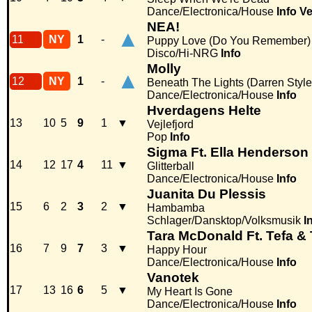
Dance/Electronica/House
Info
Ve
NEA!
▲
11
NY
1
-
Puppy Love (Do You Remember)
Disco/Hi-NRG
Info
Molly
▲
12
NY
1
-
Beneath The Lights (Darren Styl
Dance/Electronica/House
Info
Hverdagens Helte
13
10
5
9
1
▼
Vejlefjord
Pop
Info
Sigma Ft. Ella Henderson
14
12
17
4
11
▼
Glitterball
Dance/Electronica/House
Info
Juanita Du Plessis
15
6
2
3
2
▼
Hambamba
Schlager/Dansktop/Volksmusik
I
Tara McDonald Ft. Tefa &
16
7
9
7
3
▼
Happy Hour
Dance/Electronica/House
Info
Vanotek
17
13
16
6
5
▼
My Heart Is Gone
Dance/Electronica/House
Info