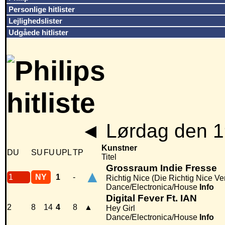
Personlige hitlister
Lejlighedslister
Udgåede hitlister
◄
Lørdag den 1
Kunstner
DU
SU
FU
UPL
TP
Titel
Grossraum Indie Fresse
▲
1
NY
1
-
Richtig Nice (Die Richtig Nice Ve
Dance/Electronica/House
Info
Digital Fever Ft. IAN
2
8
14
4
8
▲
Hey Girl
Dance/Electronica/House
Info