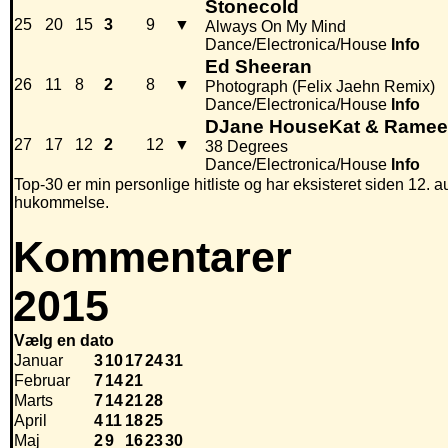
Stonecold
25
20
15
3
9
▼
Always On My Mind
Dance/Electronica/House
Info
Ed Sheeran
26
11
8
2
8
▼
Photograph (Felix Jaehn Remix)
Dance/Electronica/House
Info
DJane HouseKat & Ramee
27
17
12
2
12
▼
38 Degrees
Dance/Electronica/House
Info
Top-30 er min personlige hitliste og har eksisteret siden 12. au
hukommelse.
Kommentarer
2015
Vælg en dato
Januar
3
10
17
24
31
Februar
7
14
21
Marts
7
14
21
28
April
4
11
18
25
Maj
2
9
16
23
30