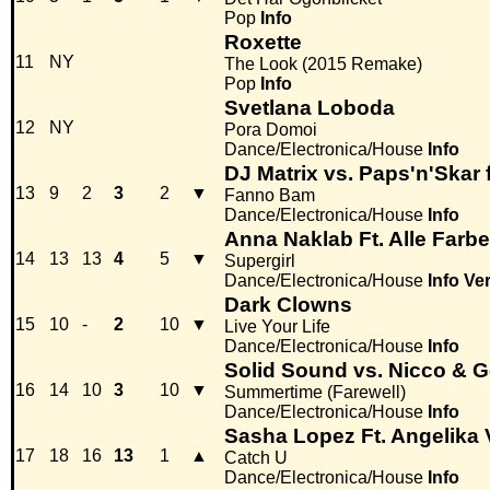
Pop
Info
Roxette
11
NY
The Look (2015 Remake)
Pop
Info
Svetlana Loboda
12
NY
Pora Domoi
Dance/Electronica/House
Info
DJ Matrix vs. Paps'n'Skar f
13
9
2
3
2
▼
Fanno Bam
Dance/Electronica/House
Info
Anna Naklab Ft. Alle Farb
14
13
13
4
5
▼
Supergirl
Dance/Electronica/House
Info
Ve
Dark Clowns
15
10
-
2
10
▼
Live Your Life
Dance/Electronica/House
Info
Solid Sound vs. Nicco & 
16
14
10
3
10
▼
Summertime (Farewell)
Dance/Electronica/House
Info
Sasha Lopez Ft. Angelika 
17
18
16
13
1
▲
Catch U
Dance/Electronica/House
Info