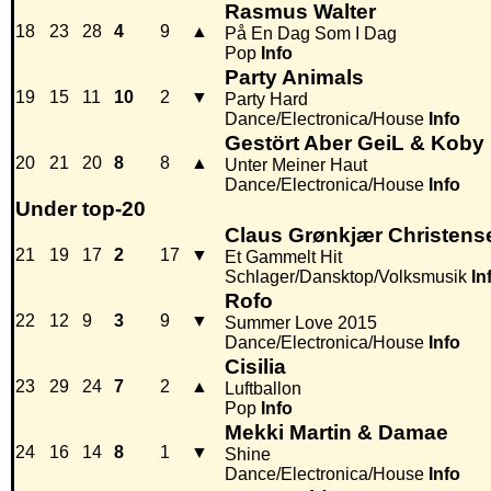
Rasmus Walter
18
23
28
4
9
▲
På En Dag Som I Dag
Pop
Info
Party Animals
19
15
11
10
2
▼
Party Hard
Dance/Electronica/House
Info
Gestört Aber GeiL & Koby
20
21
20
8
8
▲
Unter Meiner Haut
Dance/Electronica/House
Info
Under top-20
Claus Grønkjær Christens
21
19
17
2
17
▼
Et Gammelt Hit
Schlager/Dansktop/Volksmusik
In
Rofo
22
12
9
3
9
▼
Summer Love 2015
Dance/Electronica/House
Info
Cisilia
23
29
24
7
2
▲
Luftballon
Pop
Info
Mekki Martin & Damae
24
16
14
8
1
▼
Shine
Dance/Electronica/House
Info