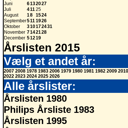
Juni
6
13
20
27
Juli
4
11
25
August
1
8
15
24
September
5
11
19
26
Oktober
3
10
17
24
31
November
7
14
21
28
December
5
12
19
Årslisten 2015
Vælg et andet år:
2007
2008
1978
1983
2006
1979
1980
1981
1982
2009
201
2022
2023
2024
2025
2026
Alle årslister:
Årslisten 1980
Philips Årsliste 1983
Årslisten 1995