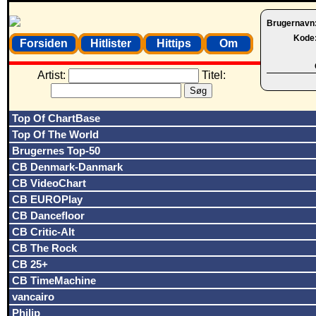
Brugernavn
Kode
Forsiden
Hitlister
Hittips
Om
Artist:
Titel:
Top Of ChartBase
Top Of The World
Brugernes Top-50
CB Denmark-Danmark
CB VideoChart
CB EUROPlay
CB Dancefloor
CB Critic-Alt
CB The Rock
CB 25+
CB TimeMachine
vancairo
Philip