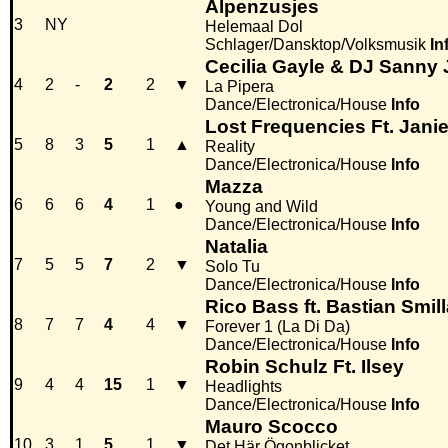
Alpenzusjes
3
NY
Helemaal Dol
Schlager/Dansktop/Volksmusik
In
Cecilia Gayle & DJ Sanny 
4
2
-
2
2
▼
La Pipera
Dance/Electronica/House
Info
Lost Frequencies Ft. Jani
5
8
3
5
1
▲
Reality
Dance/Electronica/House
Info
Mazza
6
6
6
4
1
●
Young and Wild
Dance/Electronica/House
Info
Natalia
7
5
5
7
2
▼
Solo Tu
Dance/Electronica/House
Info
Rico Bass ft. Bastian Smil
8
7
7
4
4
▼
Forever 1 (La Di Da)
Dance/Electronica/House
Info
Robin Schulz Ft. Ilsey
9
4
4
15
1
▼
Headlights
Dance/Electronica/House
Info
Mauro Scocco
10
3
1
5
1
▼
Det Här Ögonblicket