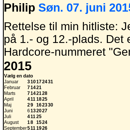
Philip
Søn. 07. juni 201
Rettelse til min hitliste:
på 1.- og 12.-plads. Det 
Hardcore-nummeret "Gen
2015
Vælg en dato
Januar
3
10
17
24
31
Februar
7
14
21
Marts
7
14
21
28
April
4
11
18
25
Maj
2
9
16
23
30
Juni
6
13
20
27
Juli
4
11
25
August
1
8
15
24
September
5
11
19
26