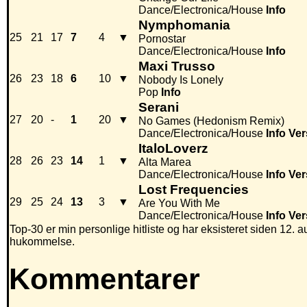
Dance/Electronica/House
Info
Nymphomania
25
21
17
7
4
▼
Pornostar
Dance/Electronica/House
Info
Maxi Trusso
26
23
18
6
10
▼
Nobody Is Lonely
Pop
Info
Serani
27
20
-
1
20
▼
No Games (Hedonism Remix)
Dance/Electronica/House
Info
Ver
ItaloLoverz
28
26
23
14
1
▼
Alta Marea
Dance/Electronica/House
Info
Ver
Lost Frequencies
29
25
24
13
3
▼
Are You With Me
Dance/Electronica/House
Info
Ver
Top-30 er min personlige hitliste og har eksisteret siden 12. au
hukommelse.
Kommentarer