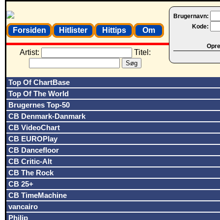
Brugernavn:
Kode:
Forsiden
Hitlister
Hittips
Om
Opret
Artist:
Titel:
Top Of ChartBase
Top Of The World
Brugernes Top-50
CB Denmark-Danmark
CB VideoChart
CB EUROPlay
CB Dancefloor
CB Critic-Alt
CB The Rock
CB 25+
CB TimeMachine
vancairo
Philip