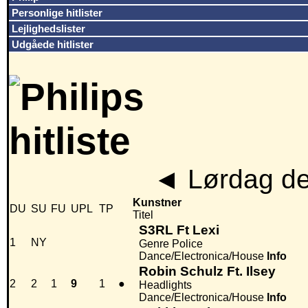
Personlige hitlister
Lejlighedslister
Udgåede hitlister
◄
Lørdag de
Kunstner
DU
SU
FU
UPL
TP
Titel
S3RL Ft Lexi
1
NY
Genre Police
Dance/Electronica/House
Info
Robin Schulz Ft. Ilsey
2
2
1
9
1
●
Headlights
Dance/Electronica/House
Info