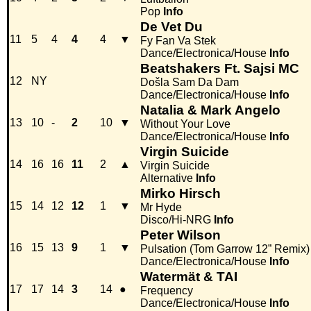
Pop
Info
De Vet Du
11
5
4
4
4
▼
Fy Fan Va Stek
Dance/Electronica/House
Info
Beatshakers Ft. Sajsi MC
12
NY
Došla Sam Da Dam
Dance/Electronica/House
Info
Natalia & Mark Angelo
13
10
-
2
10
▼
Without Your Love
Dance/Electronica/House
Info
Virgin Suicide
14
16
16
11
2
▲
Virgin Suicide
Alternative
Info
Mirko Hirsch
15
14
12
12
1
▼
Mr Hyde
Disco/Hi-NRG
Info
Peter Wilson
16
15
13
9
1
▼
Pulsation (Tom Garrow 12” Remix)
Dance/Electronica/House
Info
Watermät & TAI
17
17
14
3
14
●
Frequency
Dance/Electronica/House
Info