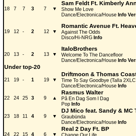
Sam Feldt Ft. Kimberly An
18
7
7
3
7
▼
Show Me Love
Dance/Electronica/House
Info
Ver
Romantic Avenue Ft. Heav
19
12
-
2
12
▼
Against The Odds
Disco/Hi-NRG
Info
ItaloBrothers
20
13
-
2
13
▼
Welcome To The Dancefloor
Dance/Electronica/House
Info
Ver
Under top-20
Driftmoon & Thomas Coast
21
19
-
1
19
▼
Time To Say Goodbye (Talla 2XLC
Dance/Electronica/House
Info
Rasmus Walter
22
24
25
3
9
▲
På En Dag Som I Dag
Pop
Info
DJ Mico feat. Sandy & MC 
23
18
11
4
9
▼
Graubünda
Dance/Electronica/House
Info
Real 2 Day Ft. BP
24
22
15
4
6
▼
Change Our Life