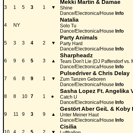
Mekki Martin & Damae
3
1
5
3
1
▼
Shine
Dance/Electronica/House
Info
Natalia
4
NY
Solo Tu
Dance/Electronica/House
Info
Party Animals
5
3
3
4
2
▼
Party Hard
Dance/Electronica/House
Info
Sharpheadz
6
9
6
5
3
▲
Tears Don't Lie (DJ Paffendorf vs.
Dance/Electronica/House
Info
Pulsedriver & Chris Delay
7
6
8
9
1
▼
Zum Tanzen Geboren
Dance/Electronica/House
Info
Sasha Lopez Ft. Angelika 
8
8
10
7
1
●
Catch U
Dance/Electronica/House
Info
Gestört Aber GeiL & Koby 
9
11
9
3
9
▲
Unter Meiner Haut
Dance/Electronica/House
Info
Cisilia
10
4
2
5
2
▼
Luftballon