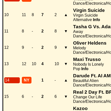
Dance/Electronica/H
Virgin Suicide
10
11
8
7
2
▲
Virgin Suicide
Alternative
Info
Tasha G Vs. Ad
11
8
-
2
8
▼
Away
Dance/Electronica/H
Oliver Heldens
12
9
-
2
9
▼
Melody
Dance/Electronica/H
Maxi Trusso
13
12
10
4
10
▼
Nobody Is Lonely
Pop
Info
Darude Ft. AI AM
14
NY
1
-
▲
Beautiful Alien
Dance/Electronica/H
Real 2 Day Ft. B
15
6
-
2
6
▼
Change Our Life
Dance/Electronica/H
Kazoo