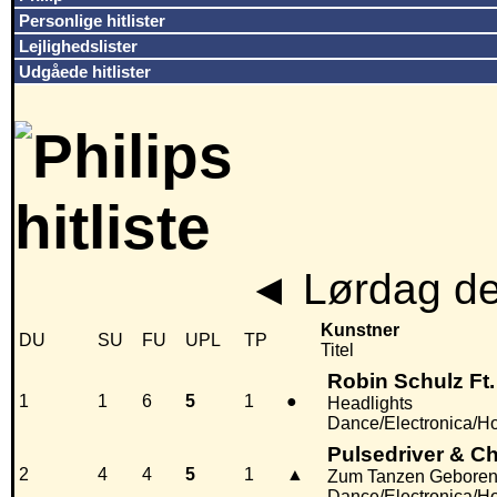
Personlige hitlister
Lejlighedslister
Udgåede hitlister
◄
Lørdag de
Kunstner
DU
SU
FU
UPL
TP
Titel
Robin Schulz Ft.
1
1
6
5
1
●
Headlights
Dance/Electronica/H
Pulsedriver & Ch
2
4
4
5
1
▲
Zum Tanzen Gebore
Dance/Electronica/H