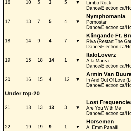
16
10
5
3
5
▼
Limbo Rock
Dance/Electronica/H
Nymphomania
17
13
7
5
4
▼
Pornostar
Dance/Electronica/H
Klingande Ft. B
18
14
9
4
7
▼
Riva (Restart The G
Dance/Electronica/H
ItaloLoverz
19
15
18
14
1
▼
Alta Marea
Dance/Electronica/H
Armin Van Buure
20
16
15
4
12
▼
In And Out Of Love (
Dance/Electronica/H
Under top-20
Lost Frequencie
21
18
13
13
3
▼
Are You With Me
Dance/Electronica/H
Horsemen
22
19
19
9
1
▼
Ai Emm Paaalii