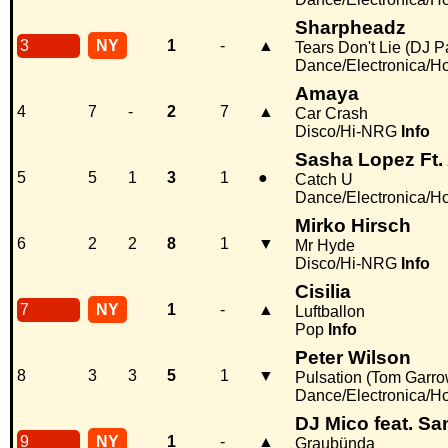
Sharpheadz
3
NY
1
-
▲
Tears Don't Lie (DJ P
Dance/Electronica/H
Amaya
4
7
-
2
7
▲
Car Crash
Disco/Hi-NRG
Info
Sasha Lopez Ft.
5
5
1
3
1
●
Catch U
Dance/Electronica/H
Mirko Hirsch
6
2
2
8
1
▼
Mr Hyde
Disco/Hi-NRG
Info
Cisilia
7
NY
1
-
▲
Luftballon
Pop
Info
Peter Wilson
8
3
3
5
1
▼
Pulsation (Tom Garro
Dance/Electronica/H
DJ Mico feat. S
9
NY
1
-
▲
Graubünda