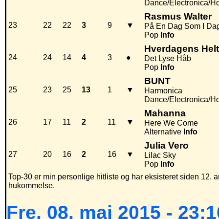
Dance/Electronica/H
Rasmus Walter
23
22
22
3
9
▼
På En Dag Som I Da
Pop
Info
Hverdagens Hel
24
24
14
4
3
●
Det Lyse Håb
Pop
Info
BUNT
25
23
25
13
1
▼
Harmonica
Dance/Electronica/H
Mahanna
26
17
11
2
11
▼
Here We Come
Alternative
Info
Julia Vero
27
20
16
2
16
▼
Lilac Sky
Pop
Info
Top-30 er min personlige hitliste og har eksisteret siden 12. a
hukommelse.
Fre. 08. maj 2015 - 23:1