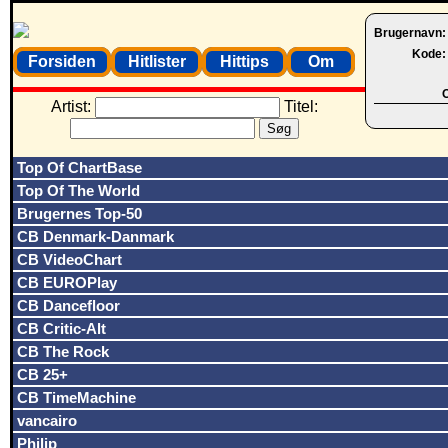
Brugernavn
Kode
Forsiden
Hitlister
Hittips
Om
O
Artist:
Titel:
Top Of ChartBase
Top Of The World
Brugernes Top-50
CB Denmark-Danmark
CB VideoChart
CB EUROPlay
CB Dancefloor
CB Critic-Alt
CB The Rock
CB 25+
CB TimeMachine
vancairo
Philip