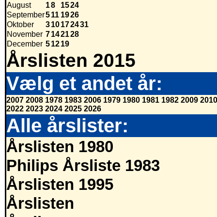
August
1
8
15
24
September
5
11
19
26
Oktober
3
10
17
24
31
November
7
14
21
28
December
5
12
19
Årslisten 2015
Vælg et andet år:
2007
2008
1978
1983
2006
1979
1980
1981
1982
2009
201
2022
2023
2024
2025
2026
Alle årslister:
Årslisten 1980
Philips Årsliste 1983
Årslisten 1995
Årslisten