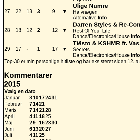
Ulige Numre
27
22
18
3
9
▼
Halvnøgen
Alternative
Info
Darren Styles & Re-Con
28
18
12
2
12
▼
Rest Of Your Life
Dance/Electronica/House
Info
Tiësto & KSHMR ft. Va
29
17
-
1
17
▼
Secrets
Dance/Electronica/House
Info
Top-30 er min personlige hitliste og har eksisteret siden 12. a
Kommentarer
2015
Vælg en dato
Januar
3
10
17
24
31
Februar
7
14
21
Marts
7
14
21
28
April
4
11
18
25
Maj
2
9
16
23
30
Juni
6
13
20
27
Juli
4
11
25