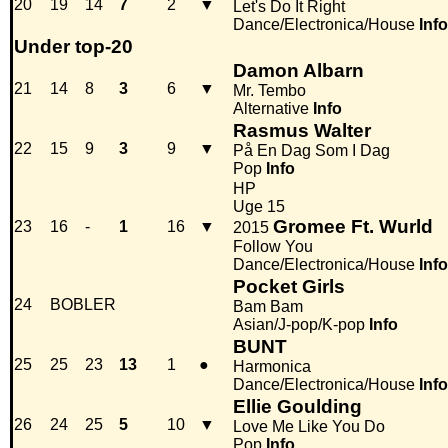
20
19
14
7
2
▼
Let's Do It Right
Dance/Electronica/House
Info
Under top-20
Damon Albarn
21
14
8
3
6
▼
Mr. Tembo
Alternative
Info
Rasmus Walter
22
15
9
3
9
▼
På En Dag Som I Dag
Pop
Info
HP
Uge 15
Gromee Ft. Wurld
23
16
-
1
16
▼
2015
Follow You
Dance/Electronica/House
Info
Pocket Girls
24
BOBLER
Bam Bam
Asian/J-pop/K-pop
Info
BUNT
25
25
23
13
1
●
Harmonica
Dance/Electronica/House
Info
Ellie Goulding
26
24
25
5
10
▼
Love Me Like You Do
Pop
Info