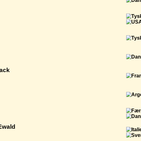
Back
 Ewald