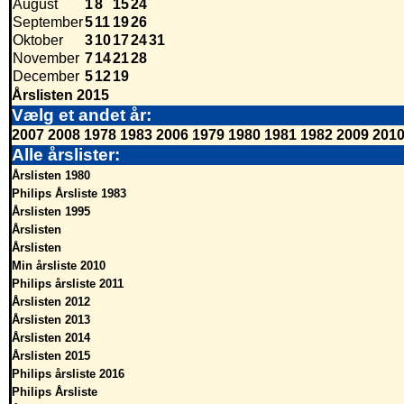
August
1
8
15
24
September
5
11
19
26
Oktober
3
10
17
24
31
November
7
14
21
28
December
5
12
19
Årslisten 2015
Vælg et andet år:
2007
2008
1978
1983
2006
1979
1980
1981
1982
2009
201
Alle årslister:
Årslisten 1980
Philips Årsliste 1983
Årslisten 1995
Årslisten
Årslisten
Min årsliste 2010
Philips årsliste 2011
Årslisten 2012
Årslisten 2013
Årslisten 2014
Årslisten 2015
Philips årsliste 2016
Philips Årsliste