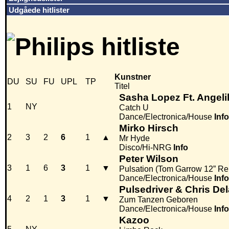
Udgåede hitlister
Kunstner
DU
SU
FU
UPL
TP
Titel
Sasha Lopez Ft. Angeli
1
NY
Catch U
Dance/Electronica/House
Info
Mirko Hirsch
2
3
2
6
1
▲
Mr Hyde
Disco/Hi-NRG
Info
Peter Wilson
3
1
6
3
1
▼
Pulsation (Tom Garrow 12” Re
Dance/Electronica/House
Info
Pulsedriver & Chris De
4
2
1
3
1
▼
Zum Tanzen Geboren
Dance/Electronica/House
Info
Kazoo