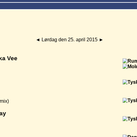
◄
Lørdag den 25. april 2015
►
ka Vee
mix)
lay