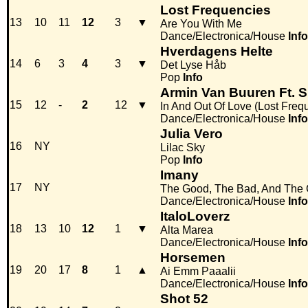
Lost Frequencies
13
10
11
12
3
▼
Are You With Me
Dance/Electronica/House
Info
Hverdagens Helte
14
6
3
4
3
▼
Det Lyse Håb
Pop
Info
Armin Van Buuren Ft. 
15
12
-
2
12
▼
In And Out Of Love (Lost Fre
Dance/Electronica/House
Info
Julia Vero
16
NY
Lilac Sky
Pop
Info
Imany
17
NY
The Good, The Bad, And The C
Dance/Electronica/House
Info
ItaloLoverz
18
13
10
12
1
▼
Alta Marea
Dance/Electronica/House
Info
Horsemen
19
20
17
8
1
▲
Ai Emm Paaalii
Dance/Electronica/House
Info
Shot 52