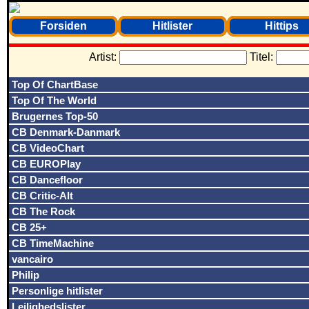
Forsiden
Hitlister
Hittips
Artist:
Titel:
Top Of ChartBase
Top Of The World
Brugernes Top-50
CB Denmark-Danmark
CB VideoChart
CB EUROPlay
CB Dancefloor
CB Critic-Alt
CB The Rock
CB 25+
CB TimeMachine
vancairo
Philip
Personlige hitlister
Lejlighedslister