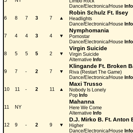
5
NY
Limbo Rock
Dance/Electronica/House
Info
Robin Schulz Ft. Ilsey
6
8
7
3
7
▲
Headlights
Dance/Electronica/House
Info
Nymphomania
7
4
4
3
4
▼
Pornostar
Dance/Electronica/House
Info
Virgin Suicide
8
5
5
5
2
▼
Virgin Suicide
Alternative
Info
Klingande Ft. Broken 
9
7
-
2
7
▼
Riva (Restart The Game)
Dance/Electronica/House
Info
Maxi Trusso
10
11
-
2
11
▲
Nobody Is Lonely
Pop
Info
Mahanna
11
NY
Here We Come
Alternative
Info
D.J. Mirko B. Ft. Anton
12
9
-
2
9
▼
Higher
Dance/Electronica/House
Info