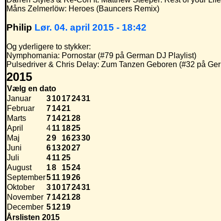
Måns Zelmerlöw: Heroes (Bauncers Remix)
Philip
Lør. 04. april 2015 - 18:42
Og yderligere to stykker:
Nymphomania: Pornostar (#79 på German DJ Playlist)
Pulsedriver & Chris Delay: Zum Tanzen Geboren (#32 på Ger
2015
Vælg en dato
Januar
3
10
17
24
31
Februar
7
14
21
Marts
7
14
21
28
April
4
11
18
25
Maj
2
9
16
23
30
Juni
6
13
20
27
Juli
4
11
25
August
1
8
15
24
September
5
11
19
26
Oktober
3
10
17
24
31
November
7
14
21
28
December
5
12
19
Årslisten 2015