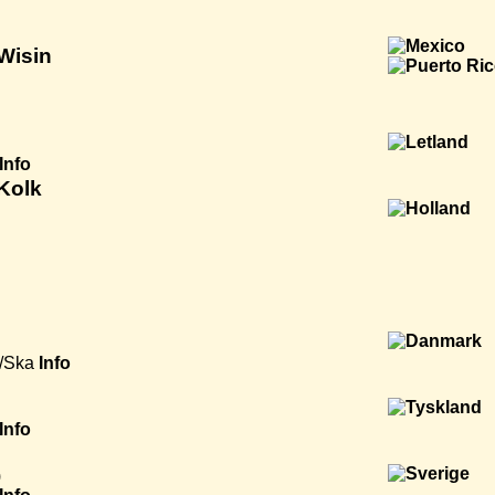
 Wisin
Info
Kolk
/Ska
Info
Info
)