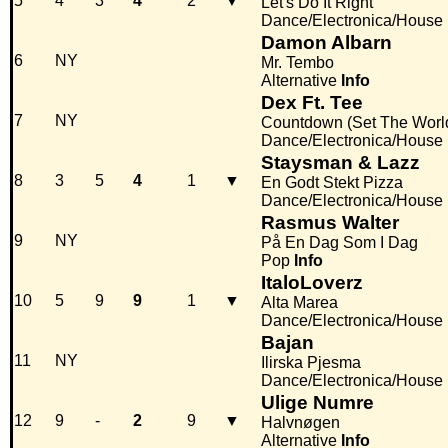
5
4
3
4
2
▼
Let's Do It Right
Dance/Electronica/House
Damon Albarn
6
NY
Mr. Tembo
Alternative
Info
Dex Ft. Tee
7
NY
Countdown (Set The World
Dance/Electronica/House
Staysman & Lazz
8
3
5
4
1
▼
En Godt Stekt Pizza
Dance/Electronica/House
Rasmus Walter
9
NY
På En Dag Som I Dag
Pop
Info
ItaloLoverz
10
5
9
9
1
▼
Alta Marea
Dance/Electronica/House
Bajan
11
NY
Ilirska Pjesma
Dance/Electronica/House
Ulige Numre
12
9
-
2
9
▼
Halvnøgen
Alternative
Info