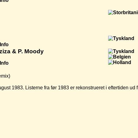
Info
Info
Aziza & P. Moody
Info
emix)
ugust 1983. Listerne fra før 1983 er rekonstrueret i eftertiden u