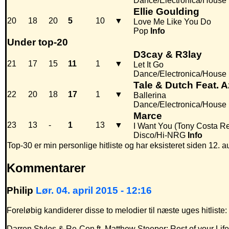
Dance/Electronica/House
Ellie Goulding
20
18
20
5
10
▼
Love Me Like You Do
Pop
Info
Under top-20
D3cay & R3lay
21
17
15
11
1
▼
Let It Go
Dance/Electronica/House
Tale & Dutch Feat. 
22
20
18
17
1
▼
Ballerina
Dance/Electronica/House
Marce
23
13
-
1
13
▼
I Want You (Tony Costa R
Disco/Hi-NRG
Info
Top-30 er min personlige hitliste og har eksisteret siden 12. a
Kommentarer
Philip
Lør. 04. april 2015 - 12:16
Foreløbig kandiderer disse to melodier til næste uges hitliste:
Darren Styles & Re-Con ft. Matthew Steeper: Rest of your Life