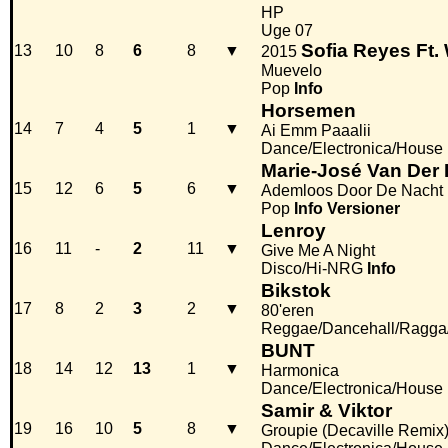
HP
Uge 07
Sofia Reyes Ft.
13
10
8
6
8
▼
2015
Muevelo
Pop
Info
Horsemen
14
7
4
5
1
▼
Ai Emm Paaalii
Dance/Electronica/House
Marie-José Van Der 
15
12
6
5
6
▼
Ademloos Door De Nacht
Pop
Info
Versioner
Lenroy
16
11
-
2
11
▼
Give Me A Night
Disco/Hi-NRG
Info
Bikstok
17
8
2
3
2
▼
80'eren
Reggae/Dancehall/Ragga
BUNT
18
14
12
13
1
▼
Harmonica
Dance/Electronica/House
Samir & Viktor
19
16
10
5
8
▼
Groupie (Decaville Remix