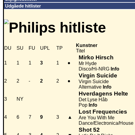
Udgåede hitlister
Kunstner
DU
SU
FU
UPL
TP
Titel
Mirko Hirsch
1
1
1
3
1
●
Mr Hyde
Disco/Hi-NRG
Info
Virgin Suicide
2
2
-
2
2
●
Virgin Suicide
Alternative
Info
Hverdagens Helte
3
NY
Det Lyse Håb
Pop
Info
Lost Frequencies
4
6
7
9
3
▲
Are You With Me
Dance/Electronica/House
Shot 52