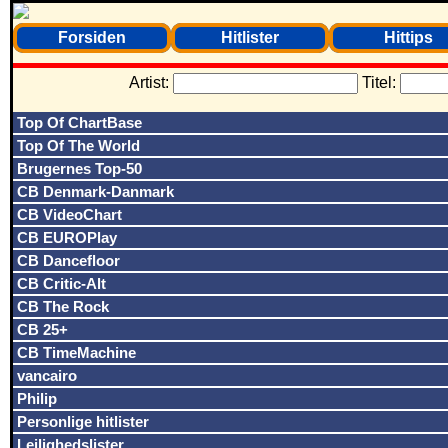
Forsiden
Hitlister
Hittips
Artist:
Titel:
Top Of ChartBase
Top Of The World
Brugernes Top-50
CB Denmark-Danmark
CB VideoChart
CB EUROPlay
CB Dancefloor
CB Critic-Alt
CB The Rock
CB 25+
CB TimeMachine
vancairo
Philip
Personlige hitlister
Lejlighedslister