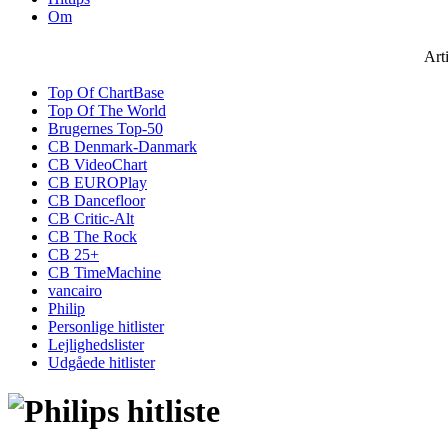
Om
Art
Top Of ChartBase
Top Of The World
Brugernes Top-50
CB Denmark-Danmark
CB VideoChart
CB EUROPlay
CB Dancefloor
CB Critic-Alt
CB The Rock
CB 25+
CB TimeMachine
vancairo
Philip
Personlige hitlister
Lejlighedslister
Udgåede hitlister