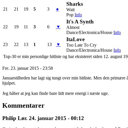
Sharks
21
21
19
5
3
●
Wait
Pop
Info
It's A Synth
22
19
11
3
6
▼
Almost
Dance/Electronica/House
Info
ItaLove
23
22
13
1
13
▼
Too Late To Cry
Dance/Electronica/House
Info
Top-30 er min personlige hitliste og har eksisteret siden 12. august 1
Fre. 23. januar 2015 - 23:58
Januarstilheden har lagt sig tungt over min hitliste. Men den primære å
hjulpet.
Jeg håber at jeg kan finde bare lidt mere energi i næste uge.
Kommentarer
Philip
Lør. 24. januar 2015 - 00:12