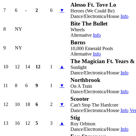
Alesso Ft. Tove Lo
7
6
-
2
6
▼
Heroes (We Could Be)
Dance/Electronica/House
Info
Bite The Bullet
8
NY
Wheels
Alternative
Info
Børns
9
NY
10,000 Emerald Pools
Alternative
Info
The Magician Ft. Years &
10
12
14
12
1
▲
Sunlight
Dance/Electronica/House
Info
Northbrook
11
8
6
9
1
▼
On A Train
Dance/Electronica/House
Info
Scooter
12
10
18
6
2
▼
Can't Stop The Hardcore
Dance/Electronica/House
Info
Ver
Stig
13
16
12
5
3
▲
Roy Orbison
Dance/Electronica/House
Info