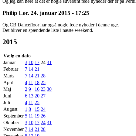
Og jeg kan høre at det er nogle suverænt fede nyheder der er på Pernill
Philip
Lør. 24. januar 2015 - 17:25
Og CB Dancefloor har også nogle fede nyheder i denne uge.
Det bliver en spændende liste i næste weekend.
2015
Vælg en dato
Januar
3
10
17
24
31
Februar
7
14
21
Marts
7
14
21
28
April
4
11
18
25
Maj
2
9
16
23
30
Juni
6
13
20
27
Juli
4
11
25
August
1
8
15
24
September
5
11
19
26
Oktober
3
10
17
24
31
November
7
14
21
28
December
5
12
19