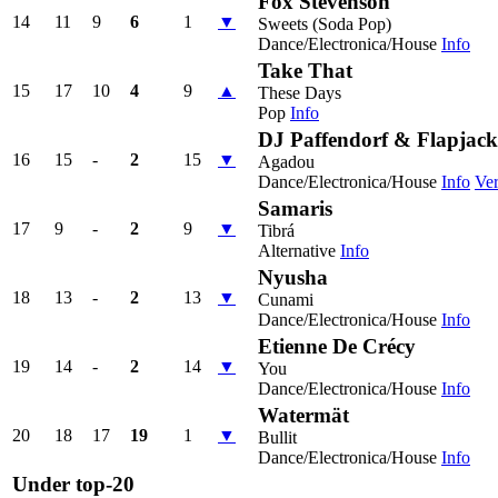
Fox Stevenson
14
11
9
6
1
▼
Sweets (Soda Pop)
Dance/Electronica/House
Info
Take That
15
17
10
4
9
▲
These Days
Pop
Info
DJ Paffendorf & Flapjack
16
15
-
2
15
▼
Agadou
Dance/Electronica/House
Info
Ver
Samaris
17
9
-
2
9
▼
Tibrá
Alternative
Info
Nyusha
18
13
-
2
13
▼
Cunami
Dance/Electronica/House
Info
Etienne De Crécy
19
14
-
2
14
▼
You
Dance/Electronica/House
Info
Watermät
20
18
17
19
1
▼
Bullit
Dance/Electronica/House
Info
Under top-20