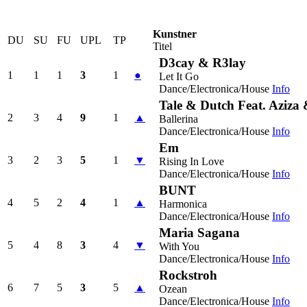
Kunstner
DU
SU
FU
UPL
TP
Titel
D3cay & R3lay
1
1
1
3
1
●
Let It Go
Dance/Electronica/House
Info
Tale & Dutch Feat. Aziza
2
3
4
9
1
▲
Ballerina
Dance/Electronica/House
Info
Em
3
2
3
5
1
▼
Rising In Love
Dance/Electronica/House
Info
BUNT
4
5
2
4
1
▲
Harmonica
Dance/Electronica/House
Info
Maria Sagana
5
4
8
3
4
▼
With You
Dance/Electronica/House
Info
Rockstroh
6
7
5
3
5
▲
Ozean
Dance/Electronica/House
Info