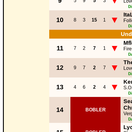
▼
9
5
9
5
3
Lov
D
It
▼
10
8
3
15
1
Fol
D
Und
Mfl
▼
11
7
2
7
1
Fire
D
Th
▼
12
9
7
2
7
Lov
D
Ke
▼
13
4
6
2
4
S.O
D
Sea
Chr
14
BOBLER
Ver
D
Lyc