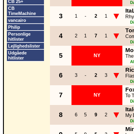
CB 25+
D
CB
Ita
▼
TimeMachine
3
1
-
2
1
Rhy
vancairo
D
Philip
To
▼
Personlige
4
2
1
7
1
Com
hitlister
D
Lejlighedslister
Mo
Udgåede
5
NY
The 
hitlister
Al
Ri
▼
6
3
-
2
3
Fla
D
Fo
7
NY
To 
D
Ita
▼
8
6
5
9
2
My 
D
Mir