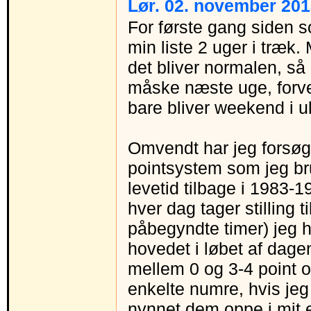
Lør. 02. november 201
For første gang siden
min liste 2 uger i træk.
det bliver normalen, så 
måske næste uge, forven
bare bliver weekend i ul
Omvendt har jeg forsøg
pointsystem som jeg bru
levetid tilbage i 1983-1
hver dag tager stilling t
påbegyndte timer) jeg h
hovedet i løbet af dage
mellem 0 og 3-4 point o
enkelte numre, hvis jeg 
nynnet dem oppe i mit