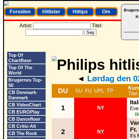
Brugern
Forsiden
Hitlister
Hittips
Om
K
Artist:
Titel:
Top Of
ChartBase
Top Of The
World
◄
Lørdag den 0
Brugernes Top-
50
Kun
DU
SU
FU
UPL
TP
CB Denmark-
Titel
Danmark
Ita
CB VideoChart
1
NY
Eve
CB EUROPlay
D
CB Dancefloor
Van
CB Critic-Alt
Ft.
2
NY
CB The Rock
It's