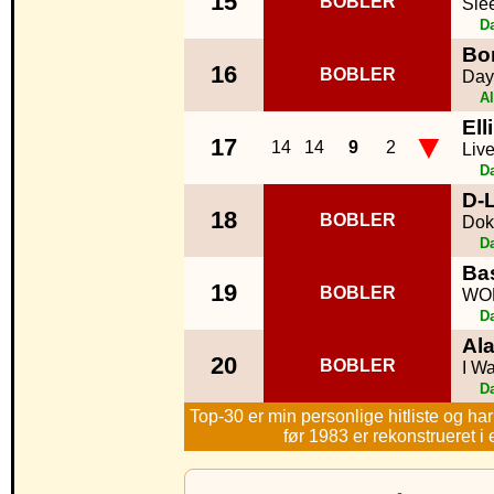
15
BOBLER
Sle
D
Bo
16
BOBLER
Day
Al
Ell
▼
17
14
14
9
2
Live
D
D-
18
BOBLER
Dok
D
Ba
19
BOBLER
WOL
D
Al
20
BOBLER
I W
D
Top-30 er min personlige hitliste og har
før 1983 er rekonstrueret i