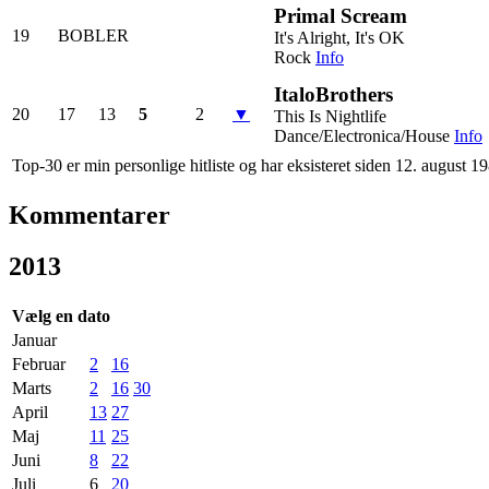
Primal Scream
19
BOBLER
It's Alright, It's OK
Rock
Info
ItaloBrothers
20
17
13
5
2
▼
This Is Nightlife
Dance/Electronica/House
Info
Top-30 er min personlige hitliste og har eksisteret siden 12. august 1
Kommentarer
2013
Vælg en dato
Januar
Februar
2
16
Marts
2
16
30
April
13
27
Maj
11
25
Juni
8
22
Juli
6
20