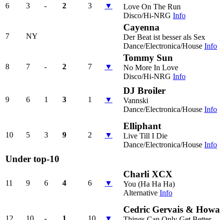
6
3
-
2
3
▼
Love On The Run
Disco/Hi-NRG
Info
Cayenna
7
NY
Der Beat ist besser als Sex
Dance/Electronica/House
Info
Tommy Sun
8
7
-
2
7
▼
No More In Love
Disco/Hi-NRG
Info
DJ Broiler
9
6
1
3
1
▼
Vannski
Dance/Electronica/House
Info
Elliphant
10
5
3
9
2
▼
Live Till I Die
Dance/Electronica/House
Info
Under top-10
Charli XCX
11
9
6
4
6
▼
You (Ha Ha Ha)
Alternative
Info
Cedric Gervais & Howa
12
10
-
1
10
▼
Things Can Only Get Better