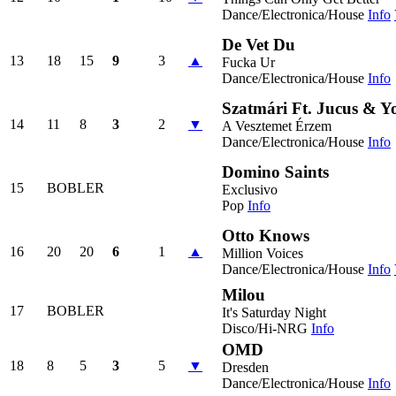
Dance/Electronica/House
Info
De Vet Du
13
18
15
9
3
▲
Fucka Ur
Dance/Electronica/House
Info
Szatmári Ft. Jucus & 
14
11
8
3
2
▼
A Vesztemet Érzem
Dance/Electronica/House
Info
Domino Saints
15
BOBLER
Exclusivo
Pop
Info
Otto Knows
16
20
20
6
1
▲
Million Voices
Dance/Electronica/House
Info
Milou
17
BOBLER
It's Saturday Night
Disco/Hi-NRG
Info
OMD
18
8
5
3
5
▼
Dresden
Dance/Electronica/House
Info