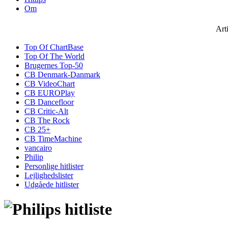
Om
Art
Top Of ChartBase
Top Of The World
Brugernes Top-50
CB Denmark-Danmark
CB VideoChart
CB EUROPlay
CB Dancefloor
CB Critic-Alt
CB The Rock
CB 25+
CB TimeMachine
vancairo
Philip
Personlige hitlister
Lejlighedslister
Udgåede hitlister