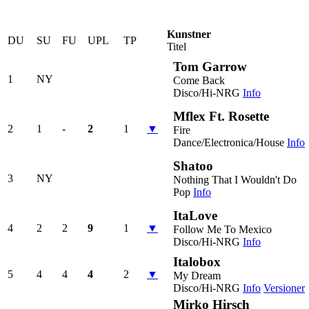
Kunstner
DU
SU
FU
UPL
TP
Titel
Tom Garrow
1
NY
Come Back
Disco/Hi-NRG
Info
Mflex Ft. Rosette
2
1
-
2
1
▼
Fire
Dance/Electronica/House
Info
Shatoo
3
NY
Nothing That I Wouldn't Do
Pop
Info
ItaLove
4
2
2
9
1
▼
Follow Me To Mexico
Disco/Hi-NRG
Info
Italobox
5
4
4
4
2
▼
My Dream
Disco/Hi-NRG
Info
Versioner
Mirko Hirsch