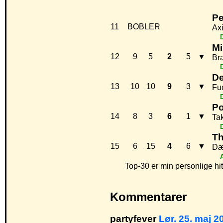
Pe
11
BOBLER
Ax
Mi
12
9
5
2
5
▼
Br
De
13
10
10
9
3
▼
Fu
P
14
8
3
6
1
▼
Ta
Th
15
6
15
4
6
▼
Dæ
A
Top-30 er min personlige hitl
Kommentarer
partyfever
Lør. 25. maj 2