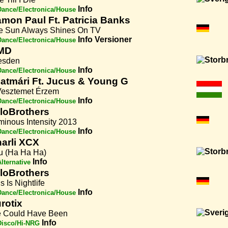
Info
Dance/Electronica/House
mon Paul Ft. Patricia Banks
e Sun Always Shines On TV
Info
Versioner
Dance/Electronica/House
MD
esden
Info
Dance/Electronica/House
atmári Ft. Jucus & Young G
Vesztemet Érzem
Info
Dance/Electronica/House
aloBrothers
minous Intensity 2013
Info
Dance/Electronica/House
arli XCX
u (Ha Ha Ha)
Info
lternative
aloBrothers
s Is Nightlife
Info
Dance/Electronica/House
rotix
 Could Have Been
Info
Disco/Hi-NRG