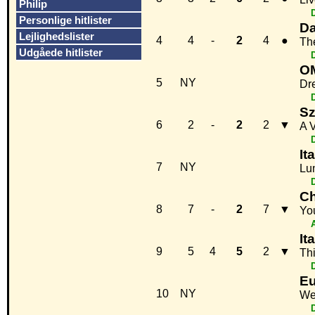
Philip
Personlige hitlister
Da
Lejlighedslister
4
4
-
2
4
●
Th
Udgåede hitlister
O
5
NY
Dr
Sz
6
2
-
2
2
▼
A 
It
7
NY
Lu
Ch
8
7
-
2
7
▼
Yo
A
It
9
5
4
5
2
▼
Thi
Eu
10
NY
We