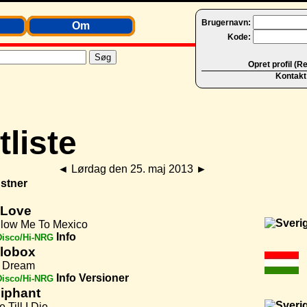
Brugernavn:
Om
Kode:
Opret profil (R
Kontakt
◄
Lørdag den 25. maj 2013
►
stner
aLove
llow Me To Mexico
Info
Disco/Hi-NRG
alobox
 Dream
Info
Versioner
Disco/Hi-NRG
liphant
e Till I Die