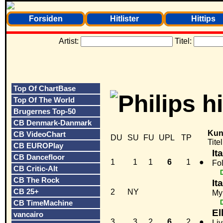
Forsiden
Hitlister
Hittips
Artist:
Titel:
Top Of ChartBase
Top Of The World
Brugernes Top-50
CB Denmark-Danmark
Kun
CB VideoChart
DU
SU
FU
UPL
TP
Titel
CB EUROPlay
It
CB Dancefloor
1
1
1
6
1
●
Fo
CB Critic-Alt
CB The Rock
It
CB 25+
2
NY
My
CB TimeMachine
El
vancairo
3
3
2
6
2
●
Liv