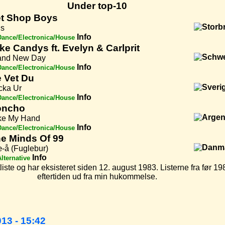
Under top-10
t Shop Boys
is
Info
Dance/Electronica/House
ke Candys ft. Evelyn & Carlprit
and New Day
Info
Dance/Electronica/House
 Vet Du
cka Ur
Info
Dance/Electronica/House
oncho
ke My Hand
Info
Dance/Electronica/House
e Minds Of 99
-å (Fuglebur)
Info
lternative
iste og har eksisteret siden 12. august 1983. Listerne fra før 198
eftertiden ud fra min hukommelse.
013 - 15:42