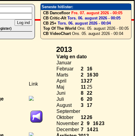
Seneste hitlister:
CB Dancefloor
Fre. 07. august 2026 - 00:05
CB Critic-Alt
Tors. 06. august 2026 - 00:05
CB 25+
Tors. 06. august 2026 - 00:04
Top Of The World
Ons. 05. august 2026 - 00:05
egister)
CB VideoChart
Ons. 05. august 2026 - 00:04
2013
Vælg en dato
Januar
Februar
2
16
Marts
2
16
30
April
13
27
Link
Maj
11
25
Juni
8
22
Juli
6
20
August
3
17
September
Oktober
12
26
November
2
9
16
23
December
7
14
21
Årslisten 2013