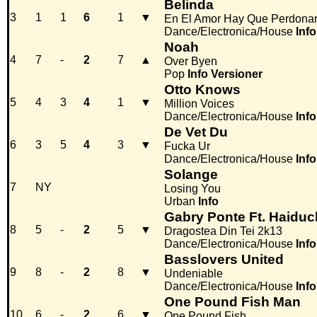
Belinda
3
1
1
6
1
▼
En El Amor Hay Que Perdona
Dance/Electronica/House
Info
Noah
4
7
-
2
7
▲
Over Byen
Pop
Info
Versioner
Otto Knows
5
4
3
4
1
▼
Million Voices
Dance/Electronica/House
Info
De Vet Du
6
3
5
4
3
▼
Fucka Ur
Dance/Electronica/House
Info
Solange
7
NY
Losing You
Urban
Info
Gabry Ponte Ft. Haiduch
8
5
-
2
5
▼
Dragostea Din Tei 2k13
Dance/Electronica/House
Info
Basslovers United
9
8
-
2
8
▼
Undeniable
Dance/Electronica/House
Info
One Pound Fish Man
10
6
-
2
6
▼
One Pound Fish