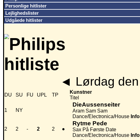
Personlige hitlister
Lejlighedslister
Udgåede hitlister
◄
Lørdag den 
Kunstner
DU
SU
FU
UPL
TP
Titel
DieAussenseiter
1
NY
Aram Sam Sam
Dance/Electronica/House
Info
Rytme Pede
2
2
-
2
2
●
Sax På Første Date
Dance/Electronica/House
Info