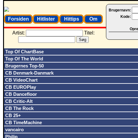
Brugernavn:
Kode:
Forsiden
Hitlister
Hittips
Om
Opret
Artist:
Titel:
Top Of ChartBase
Top Of The World
Brugernes Top-50
CB Denmark-Danmark
CB VideoChart
CB EUROPlay
CB Dancefloor
CB Critic-Alt
CB The Rock
CB 25+
CB TimeMachine
vancairo
Philip