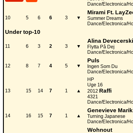
Dance/Electronica/H
Mirami Ft. LayZe
10
5
6
6
3
▼
Summer Dreams
Dance/Electronica/H
Under top-10
Alina Devecersk
11
6
3
2
3
▼
Flytta På Dej
Dance/Electronica/H
Puls
12
8
7
4
5
▼
Ingen Som Du
Dance/Electronica/H
HP
Uge 16
Raffi
13
15
14
7
1
▲
2012
4321
Dance/Electronica/H
Genevieve Marik
14
16
15
7
1
▲
Turning Japanese
Dance/Electronica/H
Wohnout