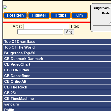
Brugernavn
Kode
Forsiden
Hitlister
Hittips
Om
O
Artist:
Titel:
Top Of ChartBase
Top Of The World
Brugernes Top-50
CB Denmark-Danmark
CB VideoChart
CB EUROPlay
CB Dancefloor
CB Critic-Alt
CB The Rock
CB 25+
CB TimeMachine
vancairo
Philip