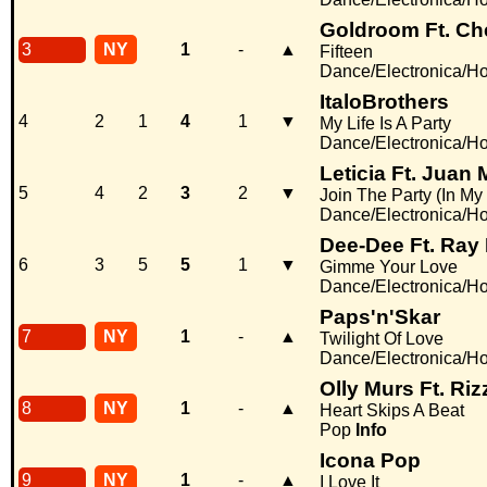
Goldroom Ft. Ch
3
NY
1
-
▲
Fifteen
Dance/Electronica/H
ItaloBrothers
4
2
1
4
1
▼
My Life Is A Party
Dance/Electronica/H
Leticia Ft. Juan
5
4
2
3
2
▼
Join The Party (In My
Dance/Electronica/H
Dee-Dee Ft. Ray
6
3
5
5
1
▼
Gimme Your Love
Dance/Electronica/H
Paps'n'Skar
7
NY
1
-
▲
Twilight Of Love
Dance/Electronica/H
Olly Murs Ft. Riz
8
NY
1
-
▲
Heart Skips A Beat
Pop
Info
Icona Pop
9
NY
1
-
▲
I Love It