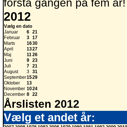
första gången på fem år!
2012
Vælg en dato
Januar
6
21
Februar
3
17
Marts
16
30
April
13
27
Maj
11
26
Juni
9
23
Juli
7
21
August
3
31
September
15
29
Oktober
13
November
10
24
December
8
22
Årslisten 2012
Vælg et andet år: