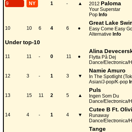
Paloma
9
NY
1
-
▲
2012
Your Superstar
Pop
Info
Great Lake Sw
10
10
6
4
6
●
Easy Come Easy G
Alternative
Info
Under top-10
Alina Devecersk
11
11
-
0
11
●
Flytta På Dej
Dance/Electronica/
Namie Amuro
12
3
-
1
3
▼
In The Spotlight (To
Asian/J-pop/K-pop
I
Puls
13
15
11
2
5
▲
Ingen Som Du
Dance/Electronica/
Cutee B Ft. Oli
14
4
-
1
4
▼
Runaway
Dance/Electronica/
Tange