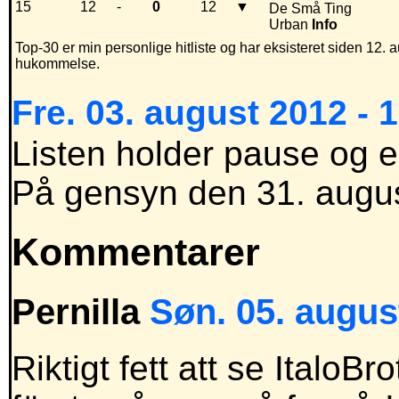
15
12
-
0
12
▼
De Små Ting
Urban
Info
Top-30 er min personlige hitliste og har eksisteret siden 12. a
hukommelse.
Fre. 03. august 2012 - 
Listen holder pause og e
På gensyn den 31. augus
Kommentarer
Pernilla
Søn. 05. augus
Riktigt fett att se ItaloBr