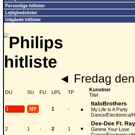
Personlige hitlister
Lejlighedslister
Udgåede hitlister
◄
Fredag den
Kunstner
DU
SU
FU
UPL
TP
Titel
ItaloBrothers
1
NY
1
-
▲
My Life Is A Party
Dance/Electronica/
Dee-Dee Ft. Ra
2
1
-
2
1
▼
Gimme Your Love
Dance/Electronica/