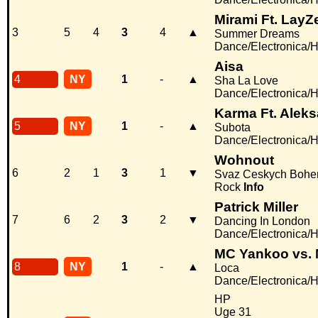
Mirami Ft. LayZ
3
5
4
3
4
▲
Summer Dreams
Dance/Electronica/
Aisa
4
NY
1
-
▲
Sha La Love
Dance/Electronica/
Karma Ft. Aleks
5
NY
1
-
▲
Subota
Dance/Electronica/
Wohnout
6
2
1
3
1
▼
Svaz Ceskych Boh
Rock
Info
Patrick Miller
7
6
2
3
2
▼
Dancing In London
Dance/Electronica/
MC Yankoo vs. 
8
NY
1
-
▲
Loca
Dance/Electronica/
HP
Uge 31