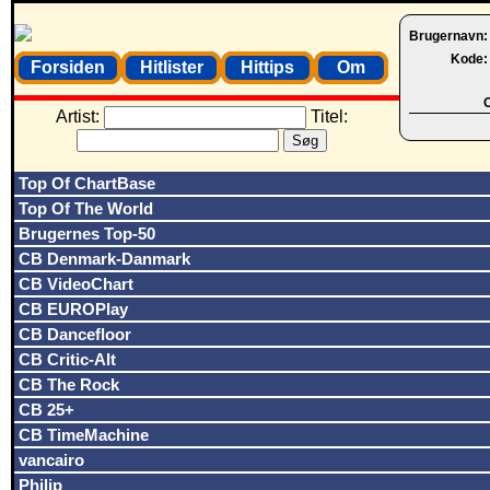
Brugernavn
Kode
Forsiden
Hitlister
Hittips
Om
O
Artist:
Titel:
Top Of ChartBase
Top Of The World
Brugernes Top-50
CB Denmark-Danmark
CB VideoChart
CB EUROPlay
CB Dancefloor
CB Critic-Alt
CB The Rock
CB 25+
CB TimeMachine
vancairo
Philip