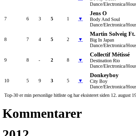
Dance/Electronica/Hou
Jens O
7
6
3
5
1
▼
Body And Soul
Dance/Electronica/Hou
Martin Solveig Ft.
8
7
4
5
2
▼
Big In Japan
Dance/Electronica/Hou
Collectif Métissé
9
8
-
2
8
▼
Destination Rio
Dance/Electronica/Hou
Donkeyboy
10
5
9
3
5
▼
City Boy
Dance/Electronica/Hou
Top-30 er min personlige hitliste og har eksisteret siden 12. august 1
Kommentarer
2012