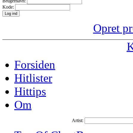
Brugernavn:
Kode:
Opret pr
K
Forsiden
Hitlister
Hittips
Om
Artist: