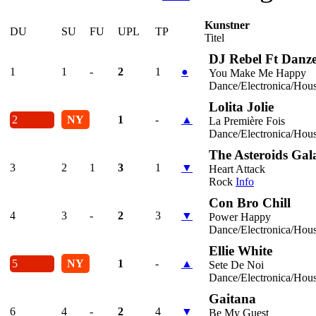
Kunstner
DU
SU
FU
UPL
TP
Titel
DJ Rebel Ft Danze
1
1
-
2
1
●
You Make Me Happy
Dance/Electronica/Hou
Lolita Jolie
2
NY
1
-
▲
La Première Fois
Dance/Electronica/Hou
The Asteroids Gal
3
2
1
3
1
▼
Heart Attack
Rock
Info
Con Bro Chill
4
3
-
2
3
▼
Power Happy
Dance/Electronica/Hou
Ellie White
5
NY
1
-
▲
Sete De Noi
Dance/Electronica/Hou
Gaitana
6
4
-
2
4
▼
Be My Guest