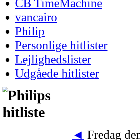
CB TimeMachine
vancairo
Philip
Personlige hitlister
Lejlighedslister
Udgåede hitlister
◄
Fredag den