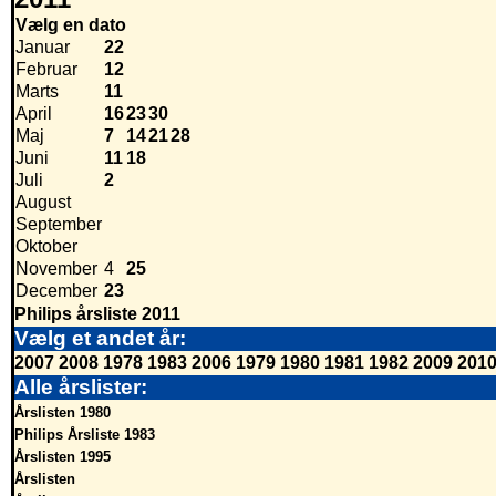
Vælg en dato
Januar
22
Februar
12
Marts
11
April
16
23
30
Maj
7
14
21
28
Juni
11
18
Juli
2
August
September
Oktober
November
4
25
December
23
Philips årsliste 2011
Vælg et andet år:
2007
2008
1978
1983
2006
1979
1980
1981
1982
2009
201
Alle årslister:
Årslisten 1980
Philips Årsliste 1983
Årslisten 1995
Årslisten