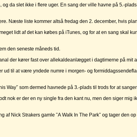
, og da slet ikke i flere uger. En sang der ville havne på 5.-plad
dere. Næste liste kommer altså fredag den 2. december, hvis pl
eget lidt af det kan købes på iTunes, og for at en sang skal ku
nem den seneste måneds tid.
al der kører fast over allekaldeanlægget i dagtimerne på mit arb
ud til at være yndede numre i morgen- og formiddagssendeflade
This Way" som dermed havnede på 3.-plads til trods for at sang
 nok er der en ny single fra den kant nu, men den siger mig ik
 af Nick Strakers gamle "A Walk In The Park" og tager den op til 