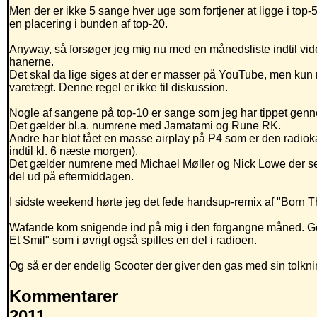
Men der er ikke 5 sange hver uge som fortjener at ligge i top-5
en placering i bunden af top-20.
Anyway, så forsøger jeg mig nu med en månedsliste indtil vi
hanerne.
Det skal da lige siges at der er masser på YouTube, men kun m
varetægt. Denne regel er ikke til diskussion.
Nogle af sangene på top-10 er sange som jeg har tippet gen
Det gælder bl.a. numrene med Jamatami og Rune RK.
Andre har blot fået en masse airplay på P4 som er den radiokan
indtil kl. 6 næste morgen).
Det gælder numrene med Michael Møller og Nick Lowe der ser 
del ud på eftermiddagen.
I sidste weekend hørte jeg det fede handsup-remix af "Born 
Wafande kom snigende ind på mig i den forgangne måned. Godt
Et Smil" som i øvrigt også spilles en del i radioen.
Og så er der endelig Scooter der giver den gas med sin tolkning
Kommentarer
2011