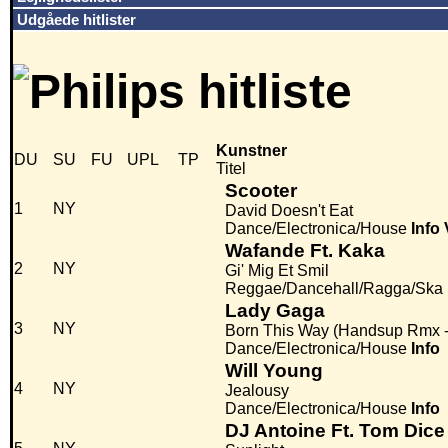
Udgåede hitlister
Kunstner
DU
SU
FU
UPL
TP
Titel
Scooter
1
NY
David Doesn't Eat
Dance/Electronica/House
Info
Wafande Ft. Kaka
2
NY
Gi' Mig Et Smil
Reggae/Dancehall/Ragga/Ska
Lady Gaga
3
NY
Born This Way (Handsup Rmx -
Dance/Electronica/House
Info
Will Young
4
NY
Jealousy
Dance/Electronica/House
Info
DJ Antoine Ft. Tom Dice