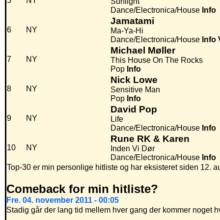
5
NY
Sunlight
Dance/Electronica/House
Info
Jamatami
6
NY
Ma-Ya-Hi
Dance/Electronica/House
Info
Michael Møller
7
NY
This House On The Rocks
Pop
Info
Nick Lowe
8
NY
Sensitive Man
Pop
Info
David Pop
9
NY
Life
Dance/Electronica/House
Info
Rune RK & Karen
10
NY
Inden Vi Dør
Dance/Electronica/House
Info
Top-30 er min personlige hitliste og har eksisteret siden 12. a
Comeback for min hitliste?
Fre. 04. november 2011 - 00:05
Stadig går der lang tid mellem hver gang der kommer noget hvo