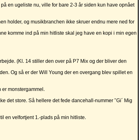
s på en ugeliste nu, ville for bare 2-3 år siden kun have opnået
anen holder, og musikbranchen ikke skruer endnu mere ned for
nne komme ind på min hitliste skal jeg have en kopi i min egen
ejde. (Kl. 14 stiller den over på P7 Mix og der bliver den
n. Og så er der Will Young der en overgang blev spillet en
en er monstergammel.
ke det store. Så hellere det fede dancehall-nummer "Gi´ Mig
en velfortjent 1.-plads på min hitliste.