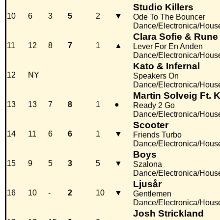
Studio Killers
10
6
3
5
2
▼
Ode To The Bouncer
Dance/Electronica/Hous
Clara Sofie & Rune
11
12
8
7
1
▲
Lever For En Anden
Dance/Electronica/Hous
Kato & Infernal
12
NY
Speakers On
Dance/Electronica/Hous
Martin Solveig Ft. 
13
13
7
8
1
●
Ready 2 Go
Dance/Electronica/Hous
Scooter
14
11
6
6
1
▼
Friends Turbo
Dance/Electronica/Hous
Boys
15
9
5
3
5
▼
Szalona
Dance/Electronica/Hous
Ljusår
16
10
-
2
10
▼
Gentlemen
Dance/Electronica/Hous
Josh Strickland