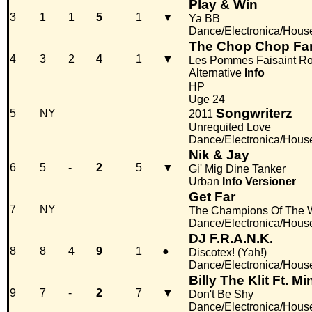
Play & Win
3
1
1
5
1
▼
Ya BB
Dance/Electronica/Hous
The Chop Chop Fa
4
3
2
4
1
▼
Les Pommes Faisaint Ro
Alternative
Info
HP
Uge 24
Songwriterz
5
NY
2011
Unrequited Love
Dance/Electronica/Hous
Nik & Jay
6
5
-
2
5
▼
Gi' Mig Dine Tanker
Urban
Info
Versioner
Get Far
7
NY
The Champions Of The 
Dance/Electronica/Hous
DJ F.R.A.N.K.
8
8
4
9
1
●
Discotex! (Yah!)
Dance/Electronica/Hous
Billy The Klit Ft. Mi
9
7
-
2
7
▼
Don't Be Shy
Dance/Electronica/Hous