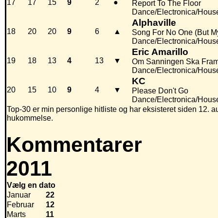
17
17
15
9
2
●
Report To The Floor
Dance/Electronica/Hous
Alphaville
18
20
20
9
6
▲
Song For No One (But My
Dance/Electronica/Hous
Eric Amarillo
19
18
13
4
13
▼
Om Sanningen Ska Fra
Dance/Electronica/Hous
KC
20
15
10
9
4
▼
Please Don't Go
Dance/Electronica/Hous
Top-30 er min personlige hitliste og har eksisteret siden 12. au
hukommelse.
Kommentarer
2011
Vælg en dato
Januar
22
Februar
12
Marts
11