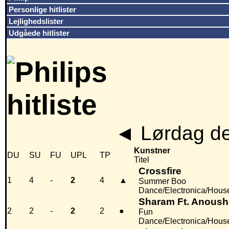
Personlige hitlister
Lejlighedslister
Udgåede hitlister
◄
Lørdag de
Kunstner
DU
SU
FU
UPL
TP
Titel
Crossfire
1
4
-
2
4
▲
Summer Boo
Dance/Electronica/Hous
Sharam Ft. Anoushe
2
2
-
2
2
●
Fun
Dance/Electronica/Hous