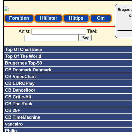
Brugern
K
Forsiden
Hitlister
Hittips
Om
Artist:
Titel:
Top Of ChartBase
Top Of The World
Brugernes Top-50
CB Denmark-Danmark
CB VideoChart
CB EUROPlay
CB Dancefloor
CB Critic-Alt
CB The Rock
CB 25+
CB TimeMachine
vancairo
Philip