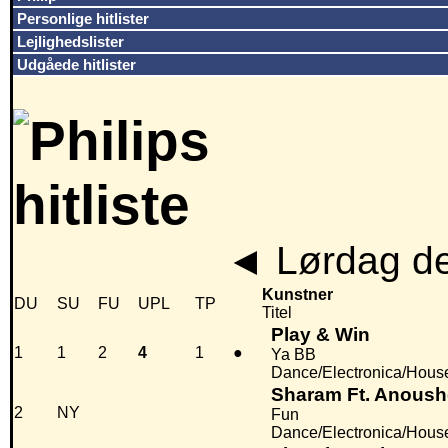
Personlige hitlister
Lejlighedslister
Udgåede hitlister
◄
Lørdag de
Kunstner
DU
SU
FU
UPL
TP
Titel
Play & Win
1
1
2
4
1
●
Ya BB
Dance/Electronica/Hous
Sharam Ft. Anoushe
2
NY
Fun
Dance/Electronica/Hous