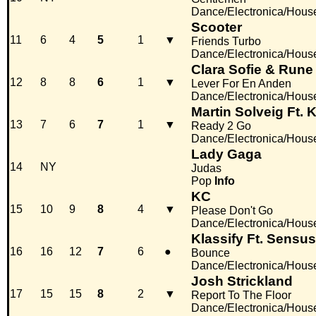
Dance/Electronica/Hous
Scooter
11
6
4
5
1
▼
Friends Turbo
Dance/Electronica/Hous
Clara Sofie & Rune
12
8
8
6
1
▼
Lever For En Anden
Dance/Electronica/Hous
Martin Solveig Ft. 
13
7
6
7
1
▼
Ready 2 Go
Dance/Electronica/Hous
Lady Gaga
14
NY
Judas
Pop
Info
KC
15
10
9
8
4
▼
Please Don't Go
Dance/Electronica/Hous
Klassify Ft. Sensu
16
16
12
7
6
●
Bounce
Dance/Electronica/Hous
Josh Strickland
17
15
15
8
2
▼
Report To The Floor
Dance/Electronica/Hous