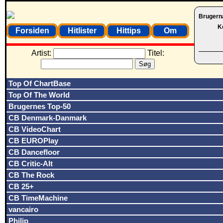
Brugern
K
Forsiden
Hitlister
Hittips
Om
Artist:
Titel:
Top Of ChartBase
Top Of The World
Brugernes Top-50
CB Denmark-Danmark
CB VideoChart
CB EUROPlay
CB Dancefloor
CB Critic-Alt
CB The Rock
CB 25+
CB TimeMachine
vancairo
Philip