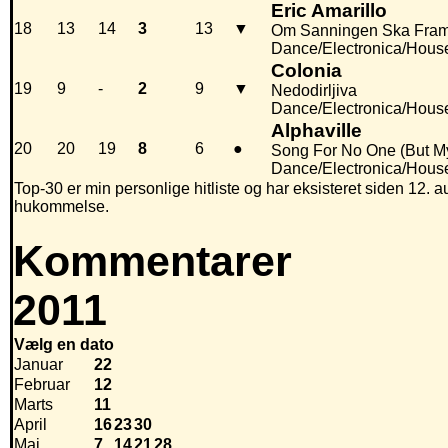
Eric Amarillo
18
13
14
3
13
▼
Om Sanningen Ska Fra
Dance/Electronica/Hous
Colonia
19
9
-
2
9
▼
Nedodirljiva
Dance/Electronica/Hous
Alphaville
20
20
19
8
6
●
Song For No One (But My
Dance/Electronica/Hous
Top-30 er min personlige hitliste og har eksisteret siden 12. au
hukommelse.
Kommentarer
2011
Vælg en dato
Januar
22
Februar
12
Marts
11
April
16
23
30
Maj
7
14
21
28