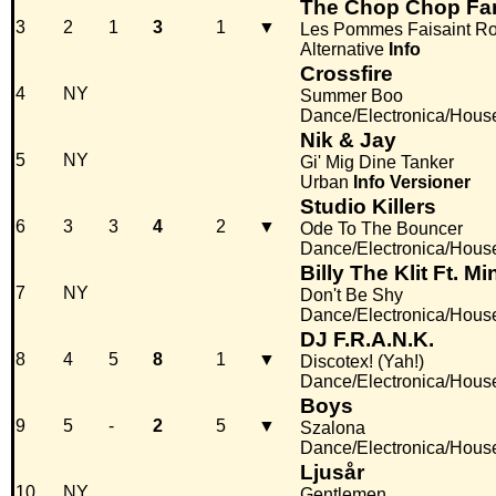
The Chop Chop Fa
3
2
1
3
1
▼
Les Pommes Faisaint Ro
Alternative
Info
Crossfire
4
NY
Summer Boo
Dance/Electronica/Hous
Nik & Jay
5
NY
Gi' Mig Dine Tanker
Urban
Info
Versioner
Studio Killers
6
3
3
4
2
▼
Ode To The Bouncer
Dance/Electronica/Hous
Billy The Klit Ft. Mi
7
NY
Don't Be Shy
Dance/Electronica/Hous
DJ F.R.A.N.K.
8
4
5
8
1
▼
Discotex! (Yah!)
Dance/Electronica/Hous
Boys
9
5
-
2
5
▼
Szalona
Dance/Electronica/Hous
Ljusår
10
NY
Gentlemen