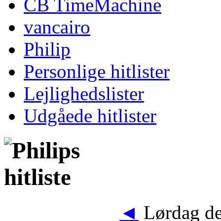
CB TimeMachine
vancairo
Philip
Personlige hitlister
Lejlighedslister
Udgåede hitlister
◄
Lørdag de