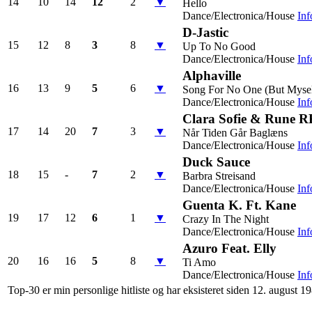
14
10
14
12
2
▼
Hello
Dance/Electronica/House
Inf
D-Jastic
15
12
8
3
8
▼
Up To No Good
Dance/Electronica/House
Inf
Alphaville
16
13
9
5
6
▼
Song For No One (But Mysel
Dance/Electronica/House
Inf
Clara Sofie & Rune 
17
14
20
7
3
▼
Når Tiden Går Baglæns
Dance/Electronica/House
Inf
Duck Sauce
18
15
-
7
2
▼
Barbra Streisand
Dance/Electronica/House
Inf
Guenta K. Ft. Kane
19
17
12
6
1
▼
Crazy In The Night
Dance/Electronica/House
Inf
Azuro Feat. Elly
20
16
16
5
8
▼
Ti Amo
Dance/Electronica/House
Inf
Top-30 er min personlige hitliste og har eksisteret siden 12. august 1