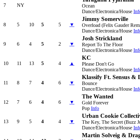
7
NY
Ocean
Dance/Electronica/House
Inf
Jimmy Somerville
8
5
10
5
5
▼
Overload (Felix Gauder Rem
Dance/Electronica/House
Inf
Josh Strickland
9
6
4
5
2
▼
Report To The Floor
Dance/Electronica/House
Inf
KC
10
11
13
5
4
▲
Please Don't Go
Dance/Electronica/House
Inf
Klassify Ft. Sensus &
11
8
7
4
6
▼
Bounce
Dance/Electronica/House
Inf
The Wanted
12
7
6
4
6
▼
Gold Forever
Pop
Info
Urban Cookie Collecti
13
9
5
4
4
▼
The Key, The Secret (Buzz J
Dance/Electronica/House
Inf
Martin Solveig & Drag