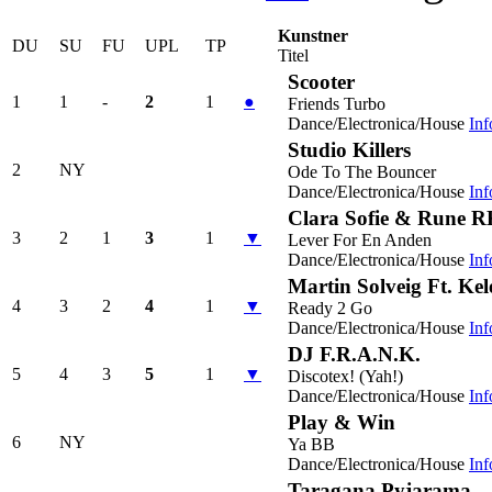
Kunstner
DU
SU
FU
UPL
TP
Titel
Scooter
1
1
-
2
1
●
Friends Turbo
Dance/Electronica/House
Inf
Studio Killers
2
NY
Ode To The Bouncer
Dance/Electronica/House
Inf
Clara Sofie & Rune 
3
2
1
3
1
▼
Lever For En Anden
Dance/Electronica/House
Inf
Martin Solveig Ft. Kel
4
3
2
4
1
▼
Ready 2 Go
Dance/Electronica/House
Inf
DJ F.R.A.N.K.
5
4
3
5
1
▼
Discotex! (Yah!)
Dance/Electronica/House
Inf
Play & Win
6
NY
Ya BB
Dance/Electronica/House
Inf
Taragana Pyjarama