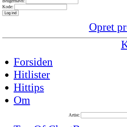
Brugernavn:
Kode:
Opret pr
K
Forsiden
Hitlister
Hittips
Om
Artist: