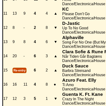
Dance/Electronica/House
KC
11
13
9
4
4
▲
Please Don't Go
Dance/Electronica/House
D-Jastic
12
8
-
2
8
▼
Up To No Good
Dance/Electronica/House
Alphaville
13
9
8
4
6
▼
Song For No One (But Mys
Dance/Electronica/House
Clara Sofie & Rune
14
20
-
6
3
▲
Når Tiden Går Baglæns
Dance/Electronica/House
Duck Sauce
15
6
2
▲
Re-entry
Barbra Streisand
Dance/Electronica/House
Azuro Feat. Elly
16
16
11
4
8
●
Ti Amo
Dance/Electronica/House
Guenta K. Ft. Kane
17
12
3
5
1
▼
Crazy In The Night
Dance/Electronica/House