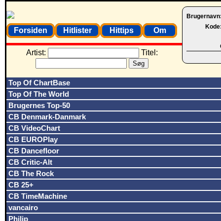
Brugernavn
Kode
Forsiden
Hitlister
Hittips
Om
Artist:
Titel:
Top Of ChartBase
Top Of The World
Brugernes Top-50
CB Denmark-Danmark
CB VideoChart
CB EUROPlay
CB Dancefloor
CB Critic-Alt
CB The Rock
CB 25+
CB TimeMachine
vancairo
Philip