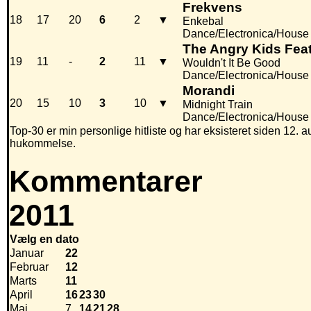
Frekvens
18
17
20
6
2
▼
Enkebal
Dance/Electronica/House
The Angry Kids Fea
19
11
-
2
11
▼
Wouldn't It Be Good
Dance/Electronica/House
Morandi
20
15
10
3
10
▼
Midnight Train
Dance/Electronica/House
Top-30 er min personlige hitliste og har eksisteret siden 12. au
hukommelse.
Kommentarer
2011
Vælg en dato
Januar
22
Februar
12
Marts
11
April
16
23
30
Maj
7
14
21
28