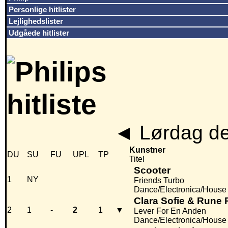
Personlige hitlister
Lejlighedslister
Udgåede hitlister
◄
Lørdag de
Kunstner
DU
SU
FU
UPL
TP
Titel
Scooter
1
NY
Friends Turbo
Dance/Electronica/House
Clara Sofie & Rune
2
1
-
2
1
▼
Lever For En Anden
Dance/Electronica/House