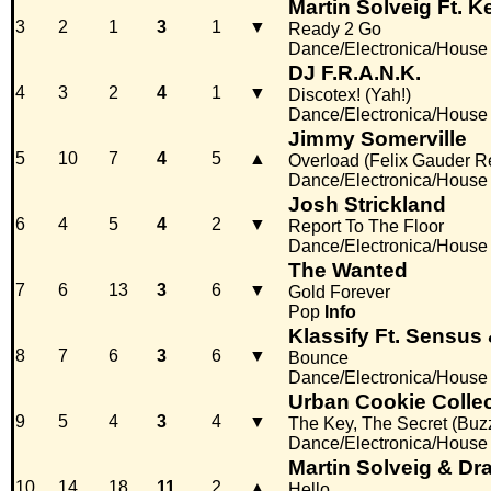
Martin Solveig Ft. K
3
2
1
3
1
▼
Ready 2 Go
Dance/Electronica/House
DJ F.R.A.N.K.
4
3
2
4
1
▼
Discotex! (Yah!)
Dance/Electronica/House
Jimmy Somerville
5
10
7
4
5
▲
Overload (Felix Gauder R
Dance/Electronica/House
Josh Strickland
6
4
5
4
2
▼
Report To The Floor
Dance/Electronica/House
The Wanted
7
6
13
3
6
▼
Gold Forever
Pop
Info
Klassify Ft. Sensu
8
7
6
3
6
▼
Bounce
Dance/Electronica/House
Urban Cookie Collec
9
5
4
3
4
▼
The Key, The Secret (Buz
Dance/Electronica/House
Martin Solveig & Dr
10
14
18
11
2
▲
Hello