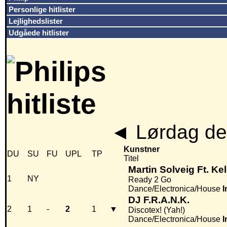
Personlige hitlister
Lejlighedslister
Udgåede hitlister
◄
Lørdag den
Kunstner
DU
SU
FU
UPL
TP
Titel
Martin Solveig Ft. Ke
1
NY
Ready 2 Go
Dance/Electronica/House
I
DJ F.R.A.N.K.
2
1
-
2
1
▼
Discotex! (Yah!)
Dance/Electronica/House
I