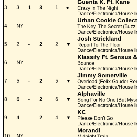
Guenta K. Ft. Kane
3
3
1
3
1
●
Crazy In The Night
Dance/Electronica/House
I
Urban Cookie Collect
4
NY
The Key, The Secret (Buzz
Dance/Electronica/House
I
Josh Strickland
5
2
-
2
2
▼
Report To The Floor
Dance/Electronica/House
I
Klassify Ft. Sensus
6
NY
Bounce
Dance/Electronica/House
I
Jimmy Somerville
7
5
-
2
5
▼
Overload (Felix Gauder Re
Dance/Electronica/House
I
Alphaville
8
6
-
2
6
▼
Song For No One (But Myse
Dance/Electronica/House
I
KC
9
4
-
2
4
▼
Please Don't Go
Dance/Electronica/House
I
Morandi
10
NY
Midnight Train