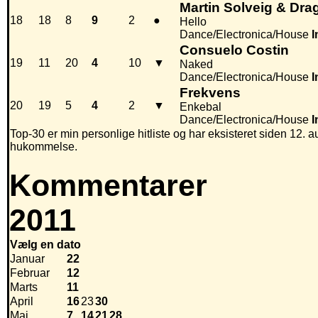
Martin Solveig & Dra
18
18
8
9
2
●
Hello
Dance/Electronica/House
I
Consuelo Costin
19
11
20
4
10
▼
Naked
Dance/Electronica/House
I
Frekvens
20
19
5
4
2
▼
Enkebal
Dance/Electronica/House
I
Top-30 er min personlige hitliste og har eksisteret siden 12. au
hukommelse.
Kommentarer
2011
Vælg en dato
Januar
22
Februar
12
Marts
11
April
16
23
30
Maj
7
14
21
28