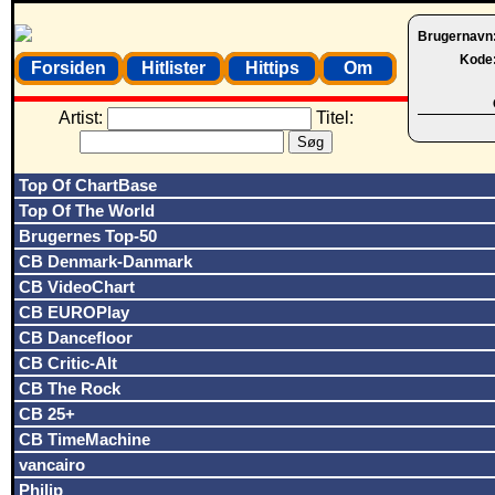
Brugernavn
Kode
Forsiden
Hitlister
Hittips
Om
Artist:
Titel:
Top Of ChartBase
Top Of The World
Brugernes Top-50
CB Denmark-Danmark
CB VideoChart
CB EUROPlay
CB Dancefloor
CB Critic-Alt
CB The Rock
CB 25+
CB TimeMachine
vancairo
Philip