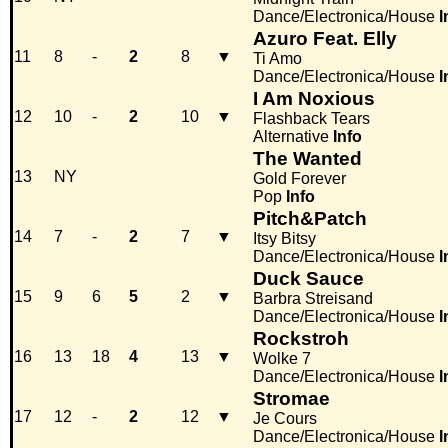
Dance/Electronica/House
I
Azuro Feat. Elly
11
8
-
2
8
▼
Ti Amo
Dance/Electronica/House
I
I Am Noxious
12
10
-
2
10
▼
Flashback Tears
Alternative
Info
The Wanted
13
NY
Gold Forever
Pop
Info
Pitch&Patch
14
7
-
2
7
▼
Itsy Bitsy
Dance/Electronica/House
I
Duck Sauce
15
9
6
5
2
▼
Barbra Streisand
Dance/Electronica/House
I
Rockstroh
16
13
18
4
13
▼
Wolke 7
Dance/Electronica/House
I
Stromae
17
12
-
2
12
▼
Je Cours
Dance/Electronica/House
I