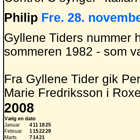
Philip
Fre. 28. novembe
Gyllene Tiders nummer hi
sommeren 1982 - som v
Fra Gyllene Tider gik 
Marie Fredriksson i Roxet
2008
Vælg en dato
Januar
4
11
18
25
Februar
1
15
22
29
Marts
7
14
21