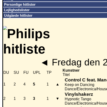
Personlige hitlister
Lejlighedslister
Udgåede hitlister
◄
Fredag den 
Kunstner
DU
SU
FU
UPL
TP
Titel
Control C feat. Man
1
2
4
5
1
▲
Keep on Dancing
Dance/Electronica/Hous
Vinylshakerz
2
1
3
3
1
▼
Hypnotic Tango
Dance/Electronica/Hous