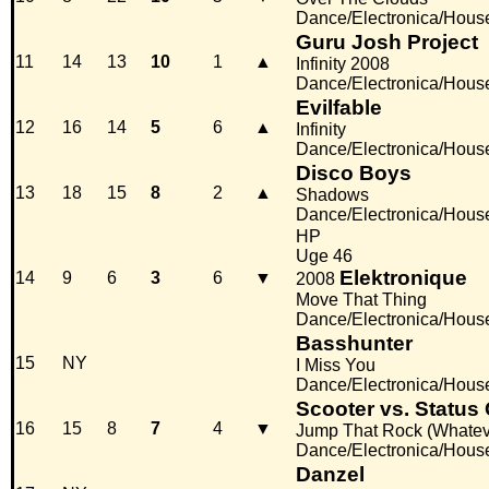
Dance/Electronica/Hous
Guru Josh Project
11
14
13
10
1
▲
Infinity 2008
Dance/Electronica/Hous
Evilfable
12
16
14
5
6
▲
Infinity
Dance/Electronica/Hous
Disco Boys
13
18
15
8
2
▲
Shadows
Dance/Electronica/Hous
HP
Uge 46
Elektronique
14
9
6
3
6
▼
2008
Move That Thing
Dance/Electronica/Hous
Basshunter
15
NY
I Miss You
Dance/Electronica/Hous
Scooter vs. Status
16
15
8
7
4
▼
Jump That Rock (Whatev
Dance/Electronica/Hous
Danzel