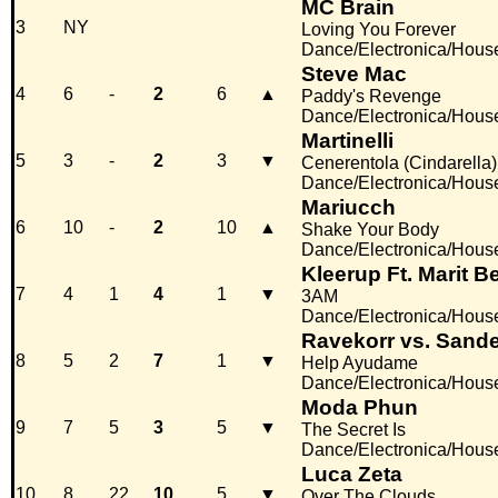
MC Brain
3
NY
Loving You Forever
Dance/Electronica/Hous
Steve Mac
4
6
-
2
6
▲
Paddy's Revenge
Dance/Electronica/Hous
Martinelli
5
3
-
2
3
▼
Cenerentola (Cindarella)
Dance/Electronica/Hous
Mariucch
6
10
-
2
10
▲
Shake Your Body
Dance/Electronica/Hous
Kleerup Ft. Marit 
7
4
1
4
1
▼
3AM
Dance/Electronica/Hous
Ravekorr vs. Sand
8
5
2
7
1
▼
Help Ayudame
Dance/Electronica/Hous
Moda Phun
9
7
5
3
5
▼
The Secret Is
Dance/Electronica/Hous
Luca Zeta
10
8
22
10
5
▼
Over The Clouds