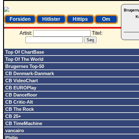
Brugern
K
Forsiden
Hitlister
Hittips
Om
Artist:
Titel:
Top Of ChartBase
Top Of The World
Brugernes Top-50
CB Denmark-Danmark
CB VideoChart
CB EUROPlay
CB Dancefloor
CB Critic-Alt
CB The Rock
CB 25+
CB TimeMachine
vancairo
Philip