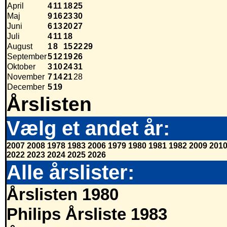
April
4
11
18
25
Maj
9
16
23
30
Juni
6
13
20
27
Juli
4
11
18
August
1
8
15
22
29
September
5
12
19
26
Oktober
3
10
24
31
November
7
14
21
28
December
5
19
Årslisten
Vælg et andet år:
2007
2008
1978
1983
2006
1979
1980
1981
1982
2009
201
2022
2023
2024
2025
2026
Alle årslister:
Årslisten 1980
Philips Årsliste 1983