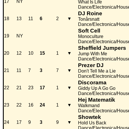
17
NY
What Is Life
Dance/Electronica/Hous
DJ Roine
18
13
11
6
2
▼
Tonårsnatt
Dance/Electronica/Hous
Soft Cell
19
NY
Monoculture
Dance/Electronica/Hous
Sheffield Jumpers
20
12
10
15
1
▼
Jump With Me
Dance/Electronica/Hous
Prezer DJ
21
11
7
3
7
▼
Don't Tell Me a Lie
Dance/Electronica/Hous
Discorama
22
21
23
17
1
▼
Giddy Up A Go Go
Dance/Electronica/Hous
Hej Matematik
23
22
16
24
1
▼
Walkmand
Dance/Electronica/Hous
Showtek
24
17
9
3
9
▼
Hold Us Back
Dance/Electronica/Hous