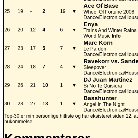
Ace Of Base
25
19
-
2
19
▼
Wheel Of Fortune 2008
Dance/Electronica/Hous
Enya
26
20
12
4
6
▼
Trains And Winter Rains
World Music
Info
Marc Korn
27
23
17
5
7
▼
Le Pardon
Dance/Electronica/Hous
Ravekorr vs. Sand
28
24
18
7
4
▼
Sleepover
Dance/Electronica/Hous
DJ Juan Martinez
29
26
21
10
1
▼
Si No Te Quisiera
Dance/Electronica/Hous
Basshunter
30
28
27
13
1
▼
Angel In The Night
Dance/Electronica/Hous
Top-30 er min personlige hitliste og har eksisteret siden 12. au
hukommelse.