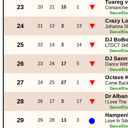
Tuareg v
▼
23
20
21
10
1
Comanchero
Dance/Ele
Crazy L
▼
24
21
13
3
13
Johanna Sh
Dance/Ele
DJ BoB
▼
25
22
14
3
14
LTDCT 2k
Dance/Ele
DJ Sanny
▼
26
23
24
17
5
Dance Wit
Dance/Ele
Octave K
▼
27
24
25
27
1
Come Back
Dance/Ele
Dr Alba
▼
28
26
17
3
17
I Love The 
Dance/Ele
Hampen
●
29
29
28
13
3
Love In Sib
Dance/Ele