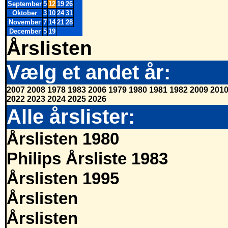
September
5
12
19
26
Oktober
3
10
24
31
November
7
14
21
28
December
5
19
Årslisten
Vælg et andet år:
2007
2008
1978
1983
2006
1979
1980
1981
1982
2009
201
2022
2023
2024
2025
2026
Alle årslister:
Årslisten 1980
Philips Årsliste 1983
Årslisten 1995
Årslisten
Årslisten