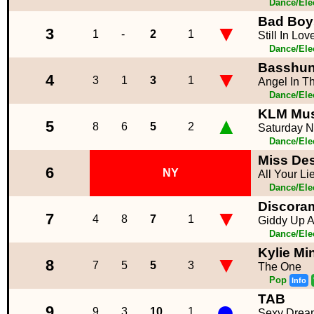
Dance/Ele
Bad Boy
▼
3
1
-
2
1
Still In Lov
Dance/Ele
Basshun
▼
4
3
1
3
1
Angel In T
Dance/Ele
KLM Mus
▲
5
8
6
5
2
Saturday N
Dance/Ele
Miss Des
6
NY
All Your Li
Dance/Ele
Discora
▼
7
4
8
7
1
Giddy Up 
Dance/Ele
Kylie M
▼
8
7
5
5
3
The One
Pop
Info
TAB
●
9
9
3
10
1
Sexy Drea