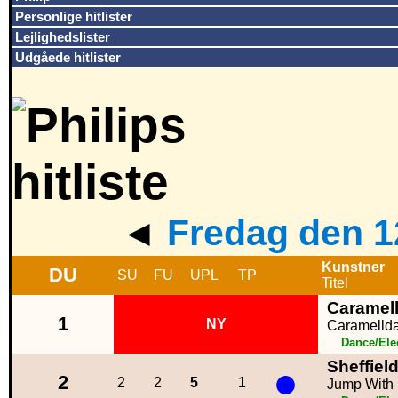
Personlige hitlister
Lejlighedslister
Udgåede hitlister
◄
Fredag den 1
Kunstner
DU
SU
FU
UPL
TP
Titel
Caramel
1
NY
Caramelld
Dance/Ele
Sheffiel
●
2
2
2
5
1
Jump With