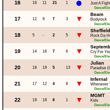
●
16
16
11
21
1
Just A Figh
Dance/Ele
Beam
▼
17
12
9
7
3
Bodyrock
Dance/Ele
Sheffiel
▼
18
5
-
2
5
Rock Da H
Dance/Ele
Septemb
▼
19
14
16
7
6
Cry For Yo
Dance/Ele
Julian
▼
20
18
19
5
13
Paradise (
Dance/Ele
Infernal
▼
21
17
12
4
8
Whenever 
Dance/Ele
MGMT
▼
22
19
18
6
1
Kids
Dance/Ele