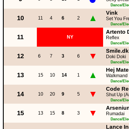
Dance/Ele
Vink
▲
10
11
4
6
2
Set You Fr
Dance/Ele
Artento 
11
NY
Reflex
Dance/Ele
Smile.dk
▼
12
6
7
3
6
Doki Doki
Dance/Ele
Hej Mate
▲
13
15
10
14
1
Walkmand
Dance/Ele
Code Re
▼
14
10
20
9
5
Shut Up (A
Dance/Ele
Arseniu
▼
15
13
15
8
3
Rumadai
Dance/Ele
Lance In