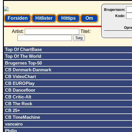
Brugernavn:
Kode:
Forsiden
Hitlister
Hittips
Om
Opret
Artist:
Titel:
Top Of ChartBase
Top Of The World
Brugernes Top-50
CB Denmark-Danmark
CB VideoChart
CB EUROPlay
CB Dancefloor
CB Critic-Alt
CB The Rock
CB 25+
CB TimeMachine
vancairo
Philip