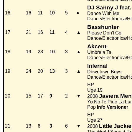
DJ Sanny J feat.
16
16
11
10
5
●
Dance With Me
Dance/Electronica/H
Basshunter
17
21
16
11
4
▲
Please Don't Go
Dance/Electronica/H
Akcent
18
19
23
10
3
▲
Umbrela Ta
Dance/Electronica/H
Infernal
19
24
20
13
3
▲
Downtown Boys
Dance/Electronica/H
HP
Uge 19
Javiera Men
20
15
17
9
2
▼
2008
Yo No Te Pido La Lu
Pop
Info
Versioner
HP
Uge 27
Little Jackie
21
13
6
3
6
▼
2008
The World Should R