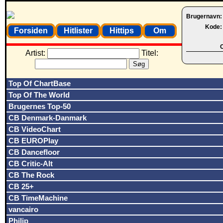
Brugernavn
Kode
Forsiden
Hitlister
Hittips
Om
O
Artist:
Titel:
Top Of ChartBase
Top Of The World
Brugernes Top-50
CB Denmark-Danmark
CB VideoChart
CB EUROPlay
CB Dancefloor
CB Critic-Alt
CB The Rock
CB 25+
CB TimeMachine
vancairo
Philip