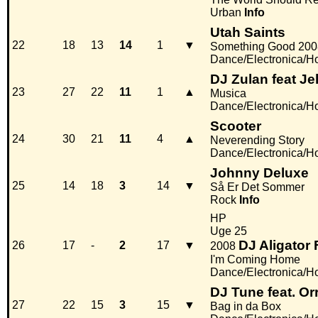
Urban
Info
Utah Saints
22
18
13
14
1
▼
Something Good 200
Dance/Electronica/H
DJ Zulan feat Je
23
27
22
11
1
▲
Musica
Dance/Electronica/H
Scooter
24
30
21
11
4
▲
Neverending Story
Dance/Electronica/H
Johnny Deluxe
25
14
18
3
14
▼
Så Er Det Sommer
Rock
Info
HP
Uge 25
DJ Aligator
26
17
-
2
17
▼
2008
I'm Coming Home
Dance/Electronica/H
DJ Tune feat. O
27
22
15
3
15
▼
Bag in da Box