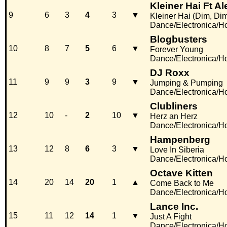
Kleiner Hai Ft A
9
6
3
4
3
▼
Kleiner Hai (Dim, Dim.
Dance/Electronica/H
Blogbusters
10
8
7
5
6
▼
Forever Young
Dance/Electronica/H
DJ Roxx
11
9
9
3
9
▼
Jumping & Pumping
Dance/Electronica/H
Clubliners
12
10
-
2
10
▼
Herz an Herz
Dance/Electronica/H
Hampenberg
13
12
8
6
3
▼
Love In Siberia
Dance/Electronica/H
Octave Kitten
14
20
14
20
1
▲
Come Back to Me
Dance/Electronica/H
Lance Inc.
15
11
12
14
1
▼
Just A Fight
Dance/Electronica/H