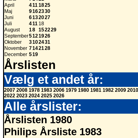
April
4
11
18
25
Maj
9
16
23
30
Juni
6
13
20
27
Juli
4
11
18
August
1
8
15
22
29
September
5
12
19
26
Oktober
3
10
24
31
November
7
14
21
28
December
5
19
Årslisten
Vælg et andet år:
2007
2008
1978
1983
2006
1979
1980
1981
1982
2009
201
2022
2023
2024
2025
2026
Alle årslister:
Årslisten 1980
Philips Årsliste 1983