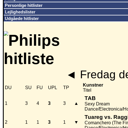
Personlige hitlister
Lejlighedslister
Udgåede hitlister
◄
Fredag de
Kunstner
DU
SU
FU
UPL
TP
Titel
TAB
1
3
4
3
3
▲
Sexy Dream
Dance/Electronica/H
Tuareg vs. Ragg
2
1
1
3
1
▼
Comanchero (The Fin
Dance/Electronica/H