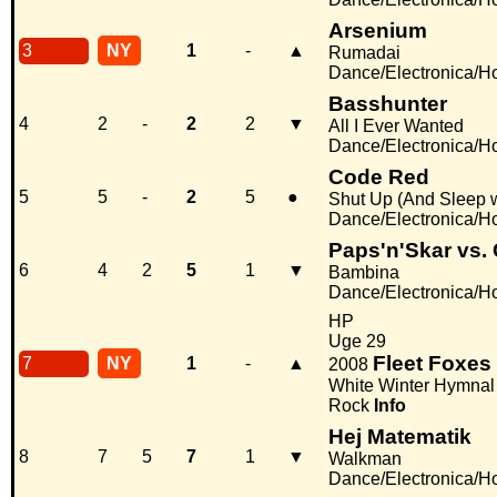
Arsenium
3
NY
1
-
▲
Rumadai
Dance/Electronica/H
Basshunter
4
2
-
2
2
▼
All I Ever Wanted
Dance/Electronica/H
Code Red
5
5
-
2
5
●
Shut Up (And Sleep 
Dance/Electronica/H
Paps'n'Skar vs.
6
4
2
5
1
▼
Bambina
Dance/Electronica/H
HP
Uge 29
Fleet Foxes
7
NY
1
-
▲
2008
White Winter Hymnal
Rock
Info
Hej Matematik
8
7
5
7
1
▼
Walkman
Dance/Electronica/H