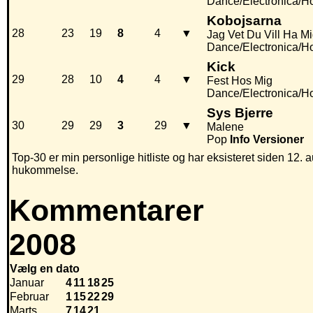
Dance/Electronica/H
Kobojsarna
28
23
19
8
4
▼
Jag Vet Du Vill Ha M
Dance/Electronica/H
Kick
29
28
10
4
4
▼
Fest Hos Mig
Dance/Electronica/H
Sys Bjerre
30
29
29
3
29
▼
Malene
Pop
Info
Versioner
Top-30 er min personlige hitliste og har eksisteret siden 12. a
hukommelse.
Kommentarer
2008
Vælg en dato
Januar
4
11
18
25
Februar
1
15
22
29
Marts
7
14
21