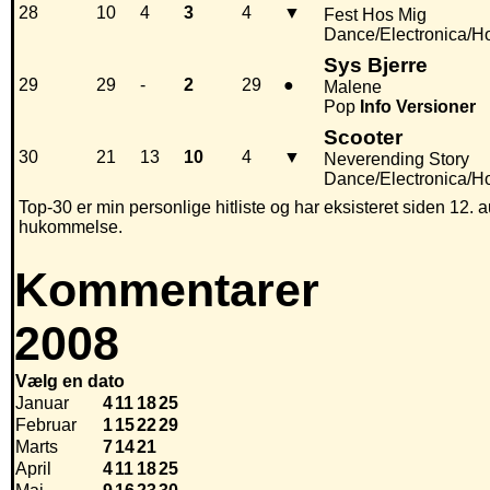
28
10
4
3
4
▼
Fest Hos Mig
Dance/Electronica/H
Sys Bjerre
29
29
-
2
29
●
Malene
Pop
Info
Versioner
Scooter
30
21
13
10
4
▼
Neverending Story
Dance/Electronica/H
Top-30 er min personlige hitliste og har eksisteret siden 12. a
hukommelse.
Kommentarer
2008
Vælg en dato
Januar
4
11
18
25
Februar
1
15
22
29
Marts
7
14
21
April
4
11
18
25