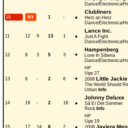
Dance/Electronica/H
Clubliners
10
NY
1
-
▲
Herz an Herz
Dance/Electronica/H
Lance Inc.
11
12
9
13
1
▲
Just A Fight
Dance/Electronica/H
Hampenberg
12
8
3
5
3
▼
Love In Siberia
Dance/Electronica/H
HP
Uge 27
Little Jackie
13
6
-
2
6
▼
2008
The World Should R
Urban
Info
Johnny Deluxe
14
18
-
2
18
▲
Så Er Det Sommer
Rock
Info
HP
Uge 19
Javiera Men
15
17
14
8
2
▲
2008