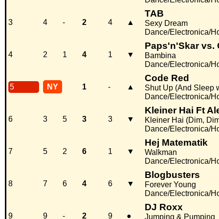
TAB
3
4
-
2
4
▲
Sexy Dream
Dance/Electronica/H
Paps'n'Skar vs.
4
2
1
4
1
▼
Bambina
Dance/Electronica/H
Code Red
5
NY
1
-
▲
Shut Up (And Sleep 
Dance/Electronica/H
Kleiner Hai Ft A
6
3
5
3
3
▼
Kleiner Hai (Dim, Dim.
Dance/Electronica/H
Hej Matematik
7
5
2
6
1
▼
Walkman
Dance/Electronica/H
Blogbusters
8
7
6
4
6
▼
Forever Young
Dance/Electronica/H
DJ Roxx
9
9
-
2
9
●
Jumping & Pumping