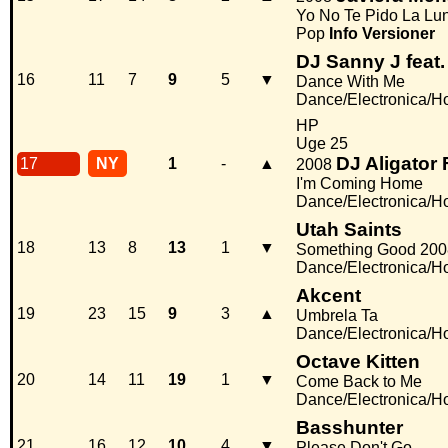
Yo No Te Pido La Lu
Pop
Info
Versioner
DJ Sanny J feat.
16
11
7
9
5
▼
Dance With Me
Dance/Electronica/H
HP
Uge 25
DJ Aligator
17
NY
1
-
▲
2008
I'm Coming Home
Dance/Electronica/H
Utah Saints
18
13
8
13
1
▼
Something Good 200
Dance/Electronica/H
Akcent
19
23
15
9
3
▲
Umbrela Ta
Dance/Electronica/H
Octave Kitten
20
14
11
19
1
▼
Come Back to Me
Dance/Electronica/H
Basshunter
21
16
12
10
4
▼
Please Don't Go