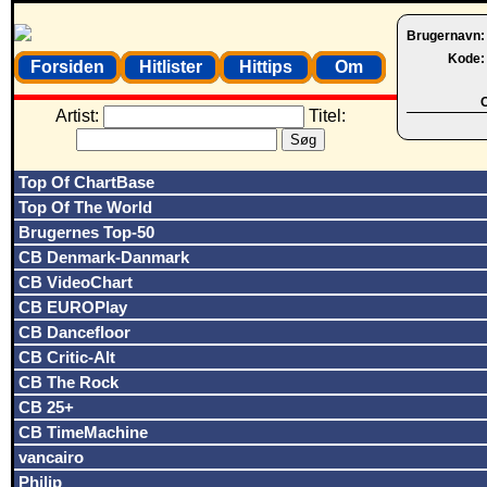
Brugernavn
Kode
Forsiden
Hitlister
Hittips
Om
O
Artist:
Titel:
Top Of ChartBase
Top Of The World
Brugernes Top-50
CB Denmark-Danmark
CB VideoChart
CB EUROPlay
CB Dancefloor
CB Critic-Alt
CB The Rock
CB 25+
CB TimeMachine
vancairo
Philip