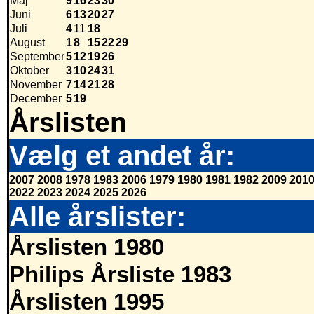
Maj
9
16
23
30
Juni
6
13
20
27
Juli
4
11
18
August
1
8
15
22
29
September
5
12
19
26
Oktober
3
10
24
31
November
7
14
21
28
December
5
19
Årslisten
Vælg et andet år:
2007
2008
1978
1983
2006
1979
1980
1981
1982
2009
201
2022
2023
2024
2025
2026
Alle årslister:
Årslisten 1980
Philips Årsliste 1983
Årslisten 1995