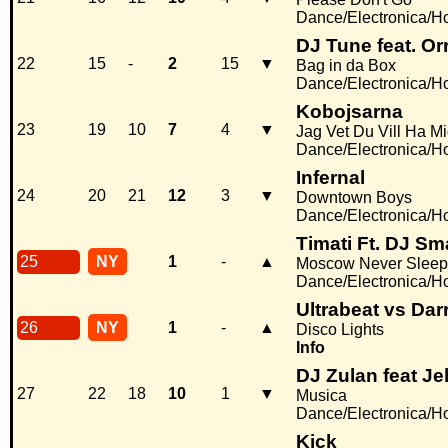
Dance/Electronica/H
DJ Tune feat. O
22
15
-
2
15
▼
Bag in da Box
Dance/Electronica/H
Kobojsarna
23
19
10
7
4
▼
Jag Vet Du Vill Ha M
Dance/Electronica/H
Infernal
24
20
21
12
3
▼
Downtown Boys
Dance/Electronica/H
Timati Ft. DJ S
25
NY
1
-
▲
Moscow Never Sleep
Dance/Electronica/H
Ultrabeat vs Dar
26
NY
1
-
▲
Disco Lights
Info
DJ Zulan feat Je
27
22
18
10
1
▼
Musica
Dance/Electronica/H
Kick