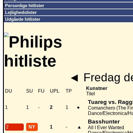
Personlige hitlister
Lejlighedslister
Udgåede hitlister
◄
Fredag de
Kunstner
DU
SU
FU
UPL
TP
Titel
Tuareg vs. Ragg
1
1
-
2
1
●
Comanchero (The Fin
Dance/Electronica/H
Basshunter
2
NY
1
-
▲
All I Ever Wanted
Dance/Electronica/H