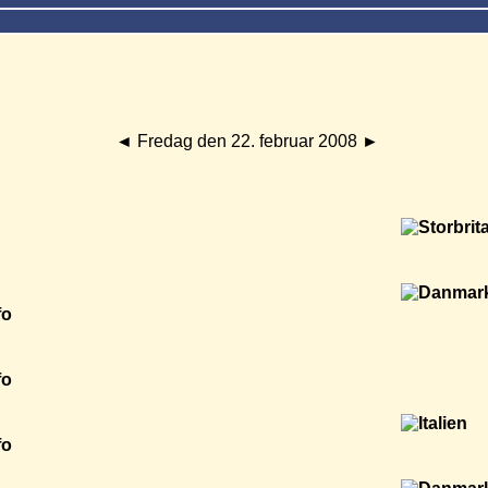
◄
Fredag den 22. februar 2008
►
fo
fo
fo