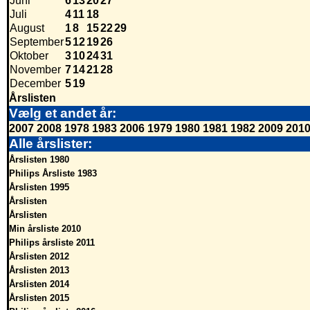
Juni
6
13
20
27
Juli
4
11
18
August
1
8
15
22
29
September
5
12
19
26
Oktober
3
10
24
31
November
7
14
21
28
December
5
19
Årslisten
Vælg et andet år:
2007
2008
1978
1983
2006
1979
1980
1981
1982
2009
201
Alle årslister:
Årslisten 1980
Philips Årsliste 1983
Årslisten 1995
Årslisten
Årslisten
Min årsliste 2010
Philips årsliste 2011
Årslisten 2012
Årslisten 2013
Årslisten 2014
Årslisten 2015