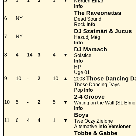
5
1
1
3
1
▼
Nørden Einar
Info
The Raveonettes
6
NY
Dead Sound
Rock
Info
DJ Szatmári & Jucus
7
NY
Hazudj Még
Info
DJ Maraach
8
4
14
3
4
▼
Solstice
Info
HP
Uge 01
Those Dancing D
9
10
-
2
10
▲
2008
Those Dancing Days
Pop
Info
2-4 Groove
10
5
-
2
5
▼
Writing on the Wall (St. Elmo'
Info
Boys
11
6
4
4
1
▼
Twe Oczy Zielone
Alternative
Info
Versioner
Tobbe & Gabbe