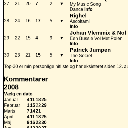
27
21
20
7
2
▼
My Music Song
Dance
Info
Righel
28
24
16
17
5
▼
Ascoltami
Info
Johan Vlemmix & Nol
29
22
15
4
9
▼
Een Bussie Vol Met Polen
Info
Patrick Jumpen
30
23
21
15
5
▼
The Secret
Info
Top-30 er min personlige hitliste og har eksisteret siden 12. a
Kommentarer
2008
Vælg en dato
Januar
4
11
18
25
Februar
1
15
22
29
Marts
7
14
21
April
4
11
18
25
Maj
9
16
23
30