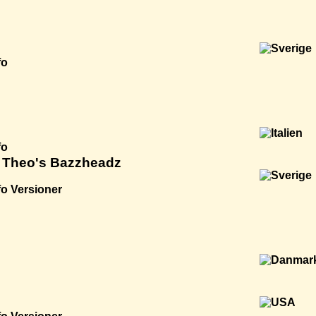
fo
fo
 Theo's Bazzheadz
fo
Versioner