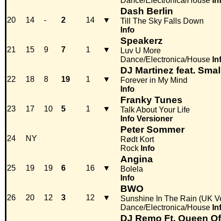
Dance/Electronica/House
In
Dash Berlin
20
14
-
2
14
▼
Till The Sky Falls Down
Info
Speakerz
21
15
9
7
1
▼
Luv U More
Dance/Electronica/House
In
DJ Martinez feat. Sma
22
18
8
19
1
▼
Forever in My Mind
Info
Franky Tunes
23
17
10
5
1
▼
Talk About Your Life
Info
Versioner
Peter Sommer
24
NY
Rødt Kort
Rock
Info
Angina
25
19
19
6
16
▼
Bolela
Info
BWO
26
20
12
3
12
▼
Sunshine In The Rain (UK V
Dance/Electronica/House
In
DJ Remo Ft. Queen Of