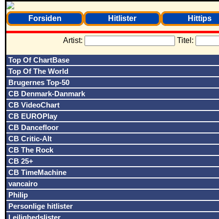
Forsiden
Hitlister
Hittips
Artist:
Titel:
Top Of ChartBase
Top Of The World
Brugernes Top-50
CB Denmark-Danmark
CB VideoChart
CB EUROPlay
CB Dancefloor
CB Critic-Alt
CB The Rock
CB 25+
CB TimeMachine
vancairo
Philip
Personlige hitlister
Lejlighedslister