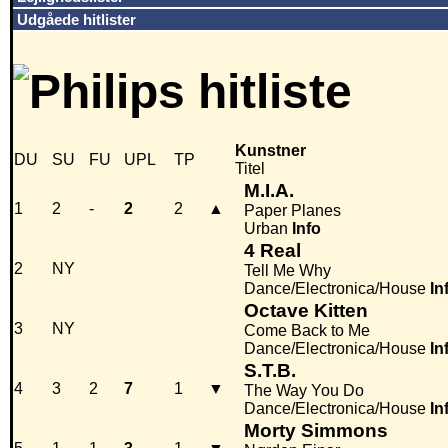
Udgåede hitlister
Kunstner
DU
SU
FU
UPL
TP
Titel
M.I.A.
1
2
-
2
2
▲
Paper Planes
Urban
Info
4 Real
2
NY
Tell Me Why
Dance/Electronica/House
In
Octave Kitten
3
NY
Come Back to Me
Dance/Electronica/House
In
S.T.B.
4
3
2
7
1
▼
The Way You Do
Dance/Electronica/House
In
Morty Simmons