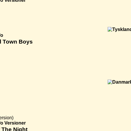
fo
Versioner
fo
ll Town Boys
ersion)
fo
Versioner
 The Night