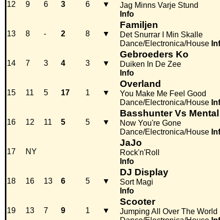
12
9
6
3
6
▼
Jag Minns Varje Stund
Info
Familjen
13
8
-
2
8
▼
Det Snurrar I Min Skalle
Dance/Electronica/House
In
Gebroeders Ko
14
7
3
4
3
▼
Duiken In De Zee
Info
Overland
15
11
5
17
1
▼
You Make Me Feel Good
Dance/Electronica/House
In
Basshunter Vs Mental
16
12
11
5
5
▼
Now You're Gone
Dance/Electronica/House
In
JaJo
17
NY
Rock'n'Roll
Info
DJ Display
18
16
13
6
5
▼
Sort Magi
Info
Scooter
19
13
7
9
1
▼
Jumping All Over The World