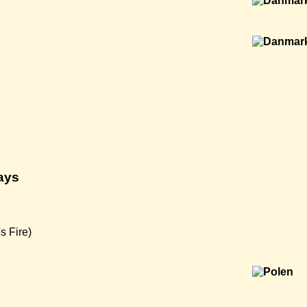
ays
s Fire)