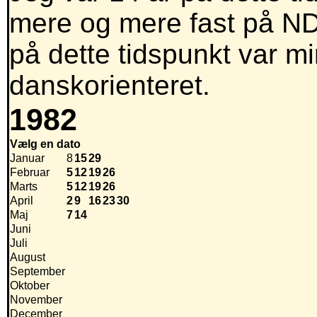
mere og mere fast på NDR
på dette tidspunkt var 
danskorienteret.
1982
Vælg en dato
Januar
8
15
29
Februar
5
12
19
26
Marts
5
12
19
26
April
2
9
16
23
30
Maj
7
14
Juni
Juli
August
September
Oktober
November
December