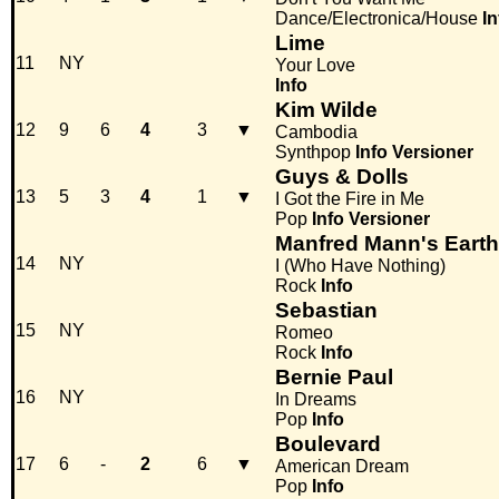
Dance/Electronica/House
In
Lime
11
NY
Your Love
Info
Kim Wilde
12
9
6
4
3
▼
Cambodia
Synthpop
Info
Versioner
Guys & Dolls
13
5
3
4
1
▼
I Got the Fire in Me
Pop
Info
Versioner
Manfred Mann's Eart
14
NY
I (Who Have Nothing)
Rock
Info
Sebastian
15
NY
Romeo
Rock
Info
Bernie Paul
16
NY
In Dreams
Pop
Info
Boulevard
17
6
-
2
6
▼
American Dream
Pop
Info