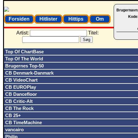
Brugernavn
Kode
Forsiden
Hitlister
Hittips
Om
Artist:
Titel:
Top Of ChartBase
Top Of The World
Brugernes Top-50
CB Denmark-Danmark
CB VideoChart
CB EUROPlay
CB Dancefloor
CB Critic-Alt
CB The Rock
CB 25+
CB TimeMachine
vancairo
Philip