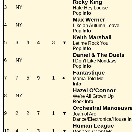
Ricky King
3
NY
Hale Hey Louise
Pop
Info
Max Werner
4
NY
Like an Autumn Leave
Pop
Info
Keith Marshall
5
3
4
4
3
▼
Let me Rock You
Pop
Info
Daniel & The Duets
6
NY
I Don't Like Mondays
Pop
Info
Fantastique
7
7
5
9
1
●
Mama Told Me
Info
Hazel O'Connor
8
NY
We're All Grown Up
Rock
Info
Orchestral Manoeuvre
9
2
2
7
1
▼
Joan of Arc
Dance/Electronica/House
In
Human League
10
4
1
3
1
▼
Don't You Want Me