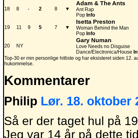
Adam & The Ants
18
8
-
2
8
▼
Ant Rap
Pop
Info
Isetta Preston
19
11
9
5
7
▼
Woman Behind the Man
Pop
Info
Gary Numan
20
NY
Love Needs no Disguise
Dance/Electronica/House
In
Top-30 er min personlige hitliste og har eksisteret siden 12. au
hukommelse.
Kommentarer
Philip
Lør. 18. oktober 
Så er der taget hul på 1
Jeg var 14 år på dette ti