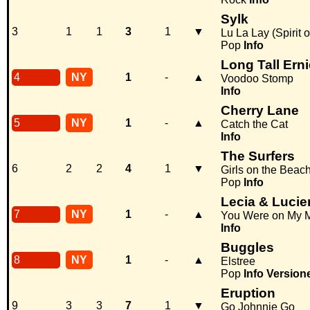
Sylk
3
1
1
3
1
▼
Lu La Lay (Spirit 
Pop
Info
Long Tall Ern
4
NY
1
-
▲
Voodoo Stomp
Info
Cherry Lane
5
NY
1
-
▲
Catch the Cat
Info
The Surfers
6
2
2
4
1
▼
Girls on the Beac
Pop
Info
Lecia & Luci
7
NY
1
-
▲
You Were on My 
Info
Buggles
8
NY
1
-
▲
Elstree
Pop
Info
Version
Eruption
9
3
3
7
1
▼
Go Johnnie Go