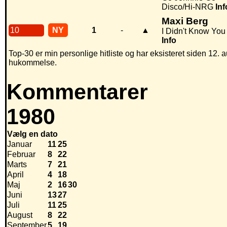
Disco/Hi-NRG
Inf
Maxi Berg
10
NY
1
-
▲
I Didn't Know You
Info
Top-30 er min personlige hitliste og har eksisteret siden 12. a
hukommelse.
Kommentarer
1980
Vælg en dato
Januar
11
25
Februar
8
22
Marts
7
21
April
4
18
Maj
2
16
30
Juni
13
27
Juli
11
25
August
8
22
September
5
19