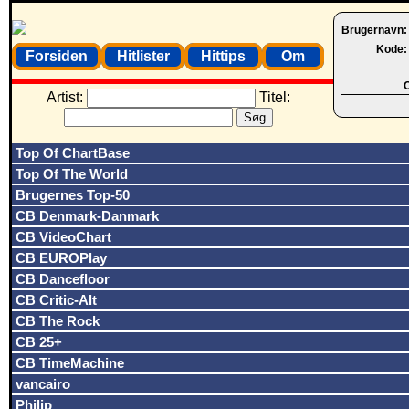
Brugernavn
Kode
Forsiden
Hitlister
Hittips
Om
O
Artist:
Titel:
Top Of ChartBase
Top Of The World
Brugernes Top-50
CB Denmark-Danmark
CB VideoChart
CB EUROPlay
CB Dancefloor
CB Critic-Alt
CB The Rock
CB 25+
CB TimeMachine
vancairo
Philip