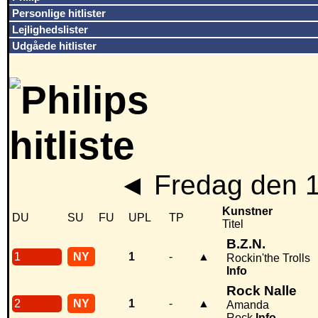
Personlige hitlister
Lejlighedslister
Udgåede hitlister
◄
Fredag den 
Kunstner
DU
SU
FU
UPL
TP
Titel
B.Z.N.
1
NY
1
-
▲
Rockin'the Trolls
Info
Rock Nalle
2
NY
1
-
▲
Amanda
Rock
Info