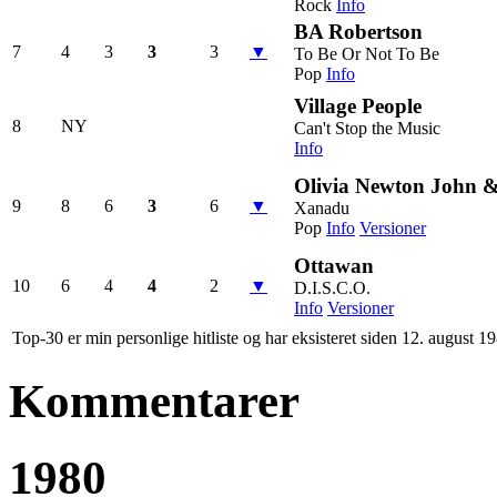
Rock
Info
BA Robertson
7
4
3
3
3
▼
To Be Or Not To Be
Pop
Info
Village People
8
NY
Can't Stop the Music
Info
Olivia Newton John &
9
8
6
3
6
▼
Xanadu
Pop
Info
Versioner
Ottawan
10
6
4
4
2
▼
D.I.S.C.O.
Info
Versioner
Top-30 er min personlige hitliste og har eksisteret siden 12. august 1
Kommentarer
1980