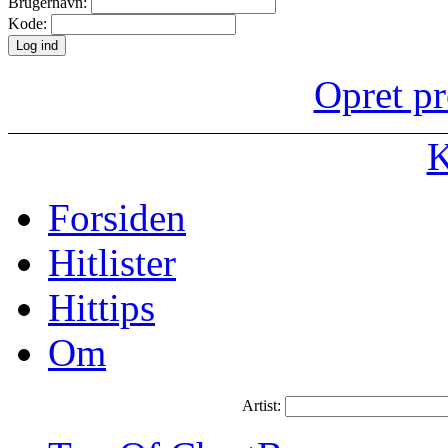
Brugernavn:
Kode:
Opret pr
K
Forsiden
Hitlister
Hittips
Om
Artist: