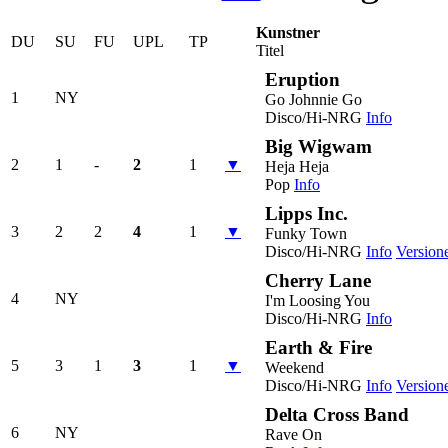
Kunstner
DU
SU
FU
UPL
TP
Titel
Eruption
1
NY
Go Johnnie Go
Disco/Hi-NRG
Info
Big Wigwam
2
1
-
2
1
▼
Heja Heja
Pop
Info
Lipps Inc.
3
2
2
4
1
▼
Funky Town
Disco/Hi-NRG
Info
Version
Cherry Lane
4
NY
I'm Loosing You
Disco/Hi-NRG
Info
Earth & Fire
5
3
1
3
1
▼
Weekend
Disco/Hi-NRG
Info
Version
Delta Cross Band
6
NY
Rave On