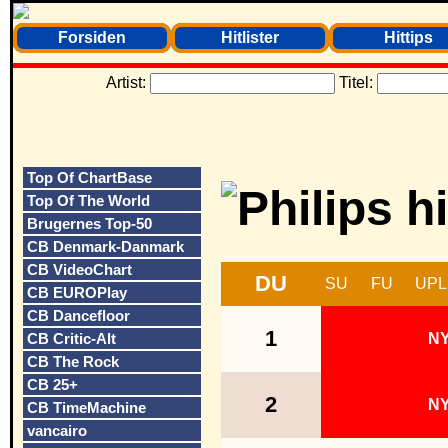
Forsiden
Hitlister
Hittips
Artist:
Titel:
Top Of ChartBase
Top Of The World
Brugernes Top-50
CB Denmark-Danmark
CB VideoChart
DU
SU
FU
UPL
CB EUROPlay
CB Dancefloor
1
CB Critic-Alt
N
CB The Rock
CB 25+
2
N
CB TimeMachine
vancairo