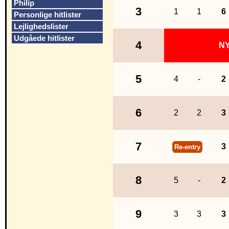
Philip
3
1
1
6
Personlige hitlister
Lejlighedslister
Udgåede hitlister
4
N
5
4
-
2
6
2
2
3
7
3
Re-entry
8
5
-
2
9
3
3
3