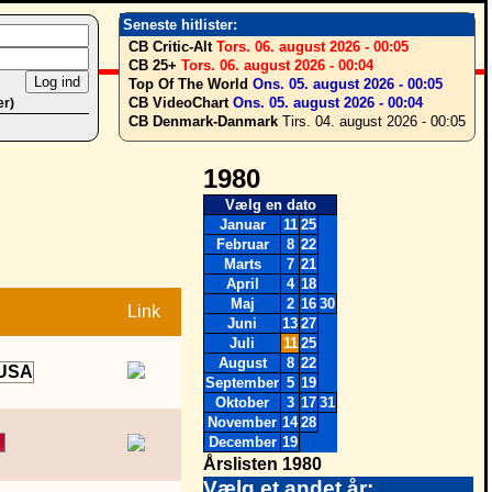
Seneste hitlister:
CB Critic-Alt
Tors. 06. august 2026 - 00:05
CB 25+
Tors. 06. august 2026 - 00:04
Top Of The World
Ons. 05. august 2026 - 00:05
CB VideoChart
Ons. 05. august 2026 - 00:04
er)
CB Denmark-Danmark
Tirs. 04. august 2026 - 00:05
1980
Vælg en dato
Januar
11
25
Februar
8
22
Marts
7
21
April
4
18
Maj
2
16
30
Link
Juni
13
27
Juli
11
25
August
8
22
September
5
19
Oktober
3
17
31
November
14
28
December
19
Årslisten 1980
Vælg et andet år: