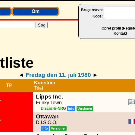
Brugernavn:
Om
Kode:
Opret profil (Regist
Kontakt
◄
Fredag den 11. juli 1980
►
Kunstner
TP
Titel
Lipps Inc.
Y
Funky Town
Disco/Hi-NRG
Info
Versioner
Ottawan
Y
D.I.S.C.O.
Info
Versioner