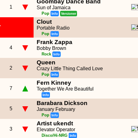
Goombay Dance Band
▼
1
Sun of Jamaica
Pop
Info
Versioner
Clout
Y
Portable Radio
Pop
Info
Frank Zappa
▼
4
Bobby Brown
Rock
Info
Queen
▼
2
Crazy Little Thing Called Love
Pop
Info
Fern Kinney
▲
7
Together We Are Beautiful
Info
Barabara Dickson
▼
5
January February
Pop
Info
Artist ukendt
▼
3
Elevator Operator
Disco/Hi-NRG
Info