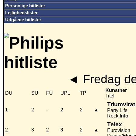
Personlige hitlister
Lejlighedslister
Udgåede hitlister
◄
Fredag de
Kunstner
DU
SU
FU
UPL
TP
Titel
Triumvirat
1
2
-
2
2
▲
Party Life
Rock
Info
Telex
2
3
2
3
2
▲
Eurovision
Dance/Electr