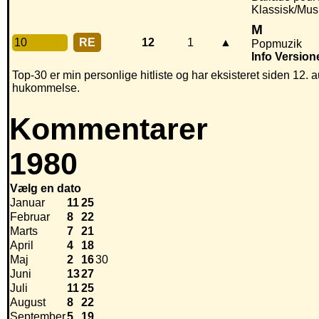
Klassisk/Mus
M
10
RE
12
1
▲
Popmuzik
Info
Version
Top-30 er min personlige hitliste og har eksisteret siden 12. a
hukommelse.
Kommentarer
1980
Vælg en dato
Januar
11
25
Februar
8
22
Marts
7
21
April
4
18
Maj
2
16
30
Juni
13
27
Juli
11
25
August
8
22
September
5
19