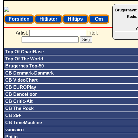
Brugernavn
Kode
Forsiden
Hitlister
Hittips
Om
O
Artist:
Titel:
Top Of ChartBase
Top Of The World
Brugernes Top-50
CB Denmark-Danmark
CB VideoChart
CB EUROPlay
CB Dancefloor
CB Critic-Alt
CB The Rock
CB 25+
CB TimeMachine
vancairo
Philip