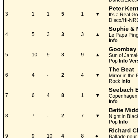
Peter Ken
3
1
1
5
1
▼
It's a Real G
Disco/Hi-NR
Sophie & 
4
5
3
3
3
▲
Le Papa Pin
Info
Goombay 
5
10
9
3
9
▲
Sun of Jamai
Pop
Info
Ver
The Beat
6
4
-
2
4
▼
Mirror in the
Rock
Info
Seebach 
7
6
4
8
1
▼
Copenhagen
Info
Bette Midd
8
7
-
2
7
▼
Night in Blac
Pop
Info
Richard C
9
9
10
4
8
●
Ballade pour