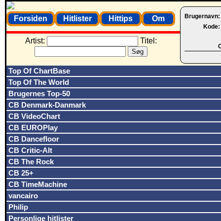
Brugernavn
Forsiden
Hitlister
Hittips
Om
Kode
Artist:
Titel:
O
Top Of ChartBase
Top Of The World
Brugernes Top-50
CB Denmark-Danmark
CB VideoChart
CB EUROPlay
CB Dancefloor
CB Critic-Alt
CB The Rock
CB 25+
CB TimeMachine
vancairo
Philip
Personlige hitlister