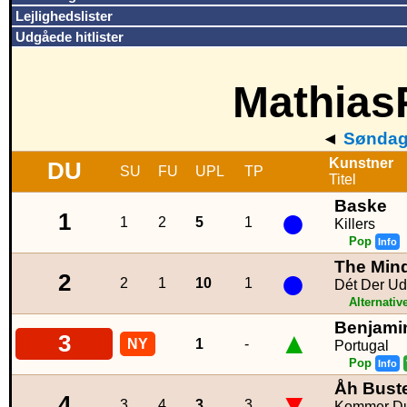
Lejlighedslister
Udgåede hitlister
MathiasP
◄
Søndag 
Kunstner
DU
SU
FU
UPL
TP
Titel
Baske
●
1
1
2
5
1
Killers
Pop
Info
The Mind
●
2
2
1
10
1
Dét Der Ud
Alternativ
Benjami
▲
3
NY
1
-
Portugal
Pop
Info
Åh Bust
▼
4
3
4
3
3
Kommer Du 