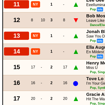
Eee Gee
▲
11
NY
1
-
Eeellumin
Pop
Info
Bob Mo
▼
12
8
10
3
8
Leave Like
Dance/Ele
Jonah B
▲
13
NY
1
-
Saw You D
Pop
Info
Ella Aug
▲
14
NY
1
-
En Mildest
Pop
Info
Henry M
▲
15
17
-
2
17
Miss U
Pop, Sing
Tove Lo
●
16
16
-
2
16
I'm Your Gi
Pop, Syn
Gracie 
▲
17
20
-
2
20
Hit The Wal
Pop, Sing