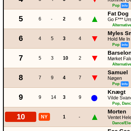
Pop
Info
Fat Dog
▲
5
6
-
2
6
Go F*** Urs
Alternativ
Myles S
▼
6
4
5
3
4
Hold Me In
Pop
Info
Barselon
▼
7
5
3
10
2
Mørket Fal
Alternativ
Samuel
▼
8
7
9
4
7
Nøgen
Pop
Info
Knægt
●
9
9
14
3
9
Vilde Svan
Pop, Danc
Morten
▲
10
NY
1
-
Ventet Hele
Dance/Ele