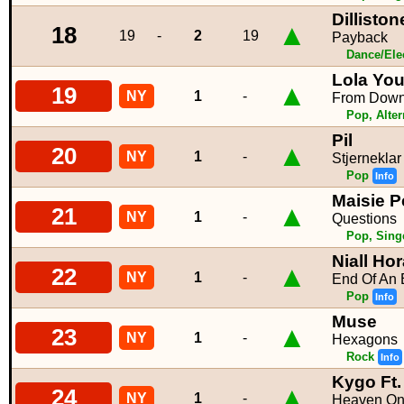
Dilliston
▲
18
19
-
2
19
Payback
Dance/Ele
Lola Yo
▲
19
NY
1
-
From Down
Pop, Alter
Pil
▲
20
NY
1
-
Stjerneklar
Pop
Info
Maisie P
▲
21
NY
1
-
Questions
Pop, Sing
Niall Ho
▲
22
NY
1
-
End Of An 
Pop
Info
Muse
▲
23
NY
1
-
Hexagons
Rock
Info
Kygo Ft.
▲
24
NY
1
-
Heaven On