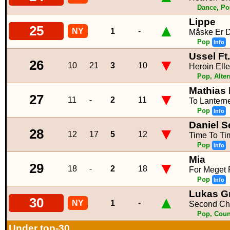
Dance, Po
Lippe
▲
25
NY
1
-
Måske Er D
Pop
Info
Ussel Ft
▼
26
10
21
3
10
Heroin Ell
Pop, Alter
Mathias 
▼
27
11
-
2
11
To Lantern
Pop
Info
Daniel 
▼
28
12
17
5
12
Time To Ti
Pop
Info
Mia
▼
29
18
-
2
18
For Meget 
Pop
Info
Lukas G
▲
30
NY
1
-
Second Ch
Pop, Coun
Under top-30