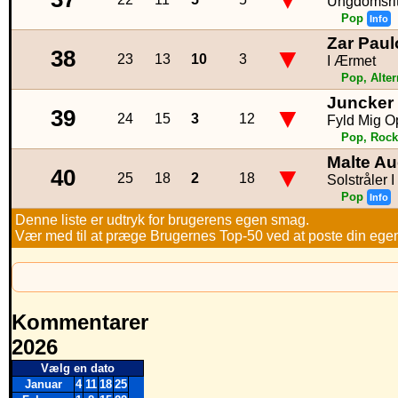
Ungdomsrit
Pop
Info
Zar Paul
▼
38
23
13
10
3
I Ærmet
Pop, Alter
Juncker
▼
39
24
15
3
12
Fyld Mig O
Pop, Rock
Malte Au
▼
40
25
18
2
18
Solstråler 
Pop
Info
Denne liste er udtryk for brugerens egen smag.
Vær med til at præge Brugernes Top-50 ved at poste din egen h
Kommentarer
2026
Vælg en dato
Januar
4
11
18
25