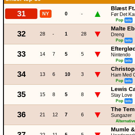
Blæst Ft
▲
31
NY
0
-
Før Det K
Pop
Info
Malte Eb
▼
32
28
-
1
28
Dreng
Pop
Info
Efterglø
▼
33
14
7
5
5
Nintendo
Pop
Info
Christop
▼
34
13
6
10
3
Ham Med G
Pop
Info
Lewis Ca
▼
35
15
8
5
8
Stay Love
Pop
Info
The Tem
▼
36
21
12
7
6
Sungazer
Alternativ
Mumle &
▼
37
22
11
5
5