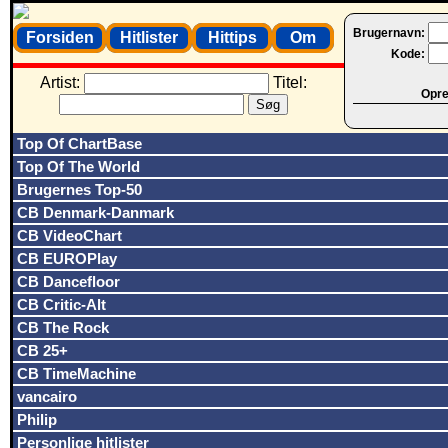
Brugernavn:
Forsiden
Hitlister
Hittips
Om
Kode:
Artist:
Titel:
Opret
Top Of ChartBase
Top Of The World
Brugernes Top-50
CB Denmark-Danmark
CB VideoChart
CB EUROPlay
CB Dancefloor
CB Critic-Alt
CB The Rock
CB 25+
CB TimeMachine
vancairo
Philip
Personlige hitlister