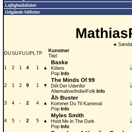
Lejlighedslister
Udgåede hitlister
MathiasP
◄
Søndag
Kunstner
DU
SU
FU
UPL
TP
Titel
Baske
1
2
1
4
1
▲
Killers
Pop
Info
The Minds Of 99
2
1
2
9
1
▼
Dét Der Udenfor
Alternative/Indie/Folk
Info
Åh Buster
3
4
-
2
4
▲
Kommer Du Til Karneval
Pop
Info
Myles Smith
4
5
-
2
5
▲
Hold Me In The Dark
Pop
Info