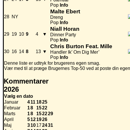
Pop
Info
Malte Ebert
28
NY
Dreng
Pop
Info
Niall Horan
29
19
10
9
4
▼
Dinner Party
Pop
Info
Chris Burton Feat. Mille
30
16
14
8
13
▼
Handler Ik’ Om Dig Mer’
Pop
Info
Denne liste er udtryk for brugerens egen smag.
Vær med til at præge Brugernes Top-50 ved at poste din egen hi
Kommentarer
2026
Vælg en dato
Januar
4
11
18
25
Februar
1
8
15
22
Marts
1
8
15
22
29
April
5
12
19
26
Maj
3
10
17
24
31