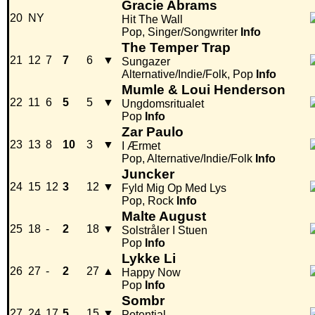
Gracie Abrams
20
NY
Hit The Wall
Pop, Singer/Songwriter
Info
The Temper Trap
21
12
7
7
6
▼
Sungazer
Alternative/Indie/Folk, Pop
Info
Mumle & Loui Henderson
22
11
6
5
5
▼
Ungdomsritualet
Pop
Info
Zar Paulo
23
13
8
10
3
▼
I Ærmet
Pop, Alternative/Indie/Folk
Info
Juncker
24
15
12
3
12
▼
Fyld Mig Op Med Lys
Pop, Rock
Info
Malte August
25
18
-
2
18
▼
Solstråler I Stuen
Pop
Info
Lykke Li
26
27
-
2
27
▲
Happy Now
Pop
Info
Sombr
27
24
17
5
15
▼
Potential