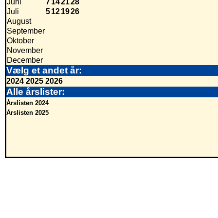
Juni
7
14
21
28
Juli
5
12
19
26
August
September
Oktober
November
December
Vælg et andet år:
2024
2025
2026
Alle årslister:
Årslisten 2024
Årslisten 2025