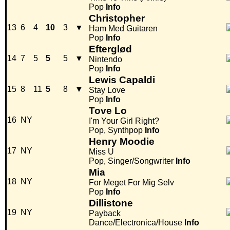
Pop
Info
Christopher
13
6
4
10
3
▼
Ham Med Guitaren
Pop
Info
Efterglød
14
7
5
5
5
▼
Nintendo
Pop
Info
Lewis Capaldi
15
8
11
5
8
▼
Stay Love
Pop
Info
Tove Lo
16
NY
I'm Your Girl Right?
Pop, Synthpop
Info
Henry Moodie
17
NY
Miss U
Pop, Singer/Songwriter
Info
Mia
18
NY
For Meget For Mig Selv
Pop
Info
Dillistone
19
NY
Payback
Dance/Electronica/House
Info