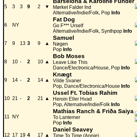
Barselona & Karoline Funder
5
3
3
9
2
▼
Mørket Falder Ind
Alternative/Indie/Folk, Pop
Info
Fat Dog
6
NY
Go F*** Urself
Alternative/Indie/Folk, Synthpop
Info
Samuel
7
9
13
3
9
▲
Nøgen
Pop
Info
Bob Moses
8
10
-
2
10
▲
Leave Like This
Dance/Electronica/House, Pop
Info
Knægt
9
14
-
2
14
▲
Vilde Svaner
Pop, Dance/Electronica/House
Info
Ussel Ft. Tobias Rahim
10
21
-
2
21
▲
Heroin Eller Hvad
Pop, Alternative/Indie/Folk
Info
Mathias Ranch & Friða Saiya
11
NY
To Lanterner
Pop
Info
Daniel Seavey
12
17
19
4
17
▲
Time To Time (Annie)