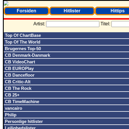
Forsiden
Hitlister
Hittips
Artist:
Titel:
Top Of ChartBase
Top Of The World
Brugernes Top-50
CB Denmark-Danmark
CB VideoChart
CB EUROPlay
CB Dancefloor
CB Critic-Alt
CB The Rock
CB 25+
CB TimeMachine
vancairo
Philip
Personlige hitlister
Lejlighedslister