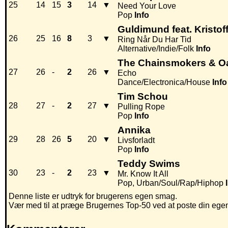
25
14
15
3
14
▼
Need Your Love
Pop
Info
Guldimund feat. Kristof
26
25
16
8
3
▼
Ring Når Du Har Tid
Alternative/Indie/Folk
Info
The Chainsmokers & O
27
26
-
2
26
▼
Echo
Dance/Electronica/House
Info
Tim Schou
28
27
-
2
27
▼
Pulling Rope
Pop
Info
Annika
29
28
26
5
20
▼
Livsforladt
Pop
Info
Teddy Swims
30
23
-
2
23
▼
Mr. Know It All
Pop, Urban/Soul/Rap/Hiphop
Denne liste er udtryk for brugerens egen smag.
Vær med til at præge Brugernes Top-50 ved at poste din egen h