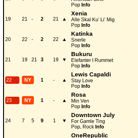
Pop
Info
Xenia
19
21
-
2
21
▲
Alle Skal Ku' Li' Mig
Pop
Info
Katinka
20
22
-
2
22
▲
Snerle
Pop
Info
Bukuru
21
19
21
3
19
▼
Elefanter I Rummet
Pop
Info
Lewis Capaldi
22
NY
1
-
▲
Stay Love
Pop
Info
Rosa
23
NY
1
-
▲
Min Ven
Pop
Info
Downtown July
24
7
5
9
1
▼
For Gamle Ting
Pop, Rock
Info
OneRepublic