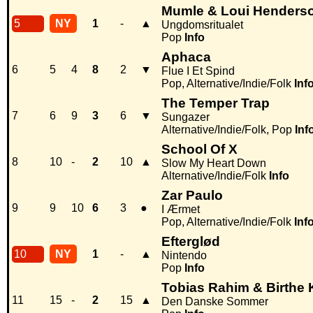
Mumle & Loui Henders
5
NY
1
-
▲
Ungdomsritualet
Pop
Info
Aphaca
6
5
4
8
2
▼
Flue I Et Spind
Pop, Alternative/Indie/Folk
Inf
The Temper Trap
7
6
9
3
6
▼
Sungazer
Alternative/Indie/Folk, Pop
Inf
School Of X
8
10
-
2
10
▲
Slow My Heart Down
Alternative/Indie/Folk
Info
Zar Paulo
9
9
10
6
3
●
I Ærmet
Pop, Alternative/Indie/Folk
Inf
Efterglød
10
NY
1
-
▲
Nintendo
Pop
Info
Tobias Rahim & Birthe 
11
15
-
2
15
▲
Den Danske Sommer