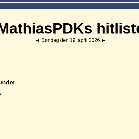
MathiasPDKs hitlist
◄
Søndag den 19. april 2026
►
under
o