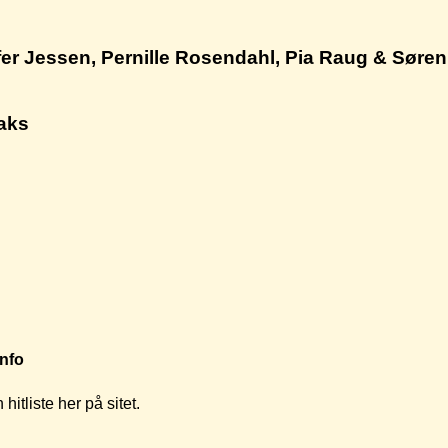
fer Jessen, Pernille Rosendahl, Pia Raug & Søre
aks
Info
itliste her på sitet.