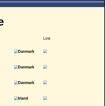
e
Link