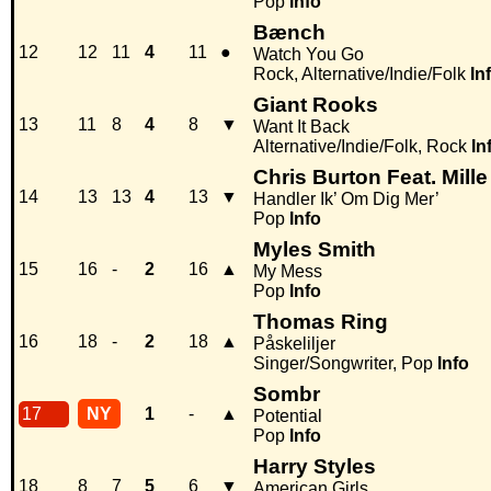
Pop
Info
Bænch
12
12
11
4
11
●
Watch You Go
Rock, Alternative/Indie/Folk
In
Giant Rooks
13
11
8
4
8
▼
Want It Back
Alternative/Indie/Folk, Rock
In
Chris Burton Feat. Mille
14
13
13
4
13
▼
Handler Ik’ Om Dig Mer’
Pop
Info
Myles Smith
15
16
-
2
16
▲
My Mess
Pop
Info
Thomas Ring
16
18
-
2
18
▲
Påskeliljer
Singer/Songwriter, Pop
Info
Sombr
17
NY
1
-
▲
Potential
Pop
Info
Harry Styles
18
8
7
5
6
▼
American Girls