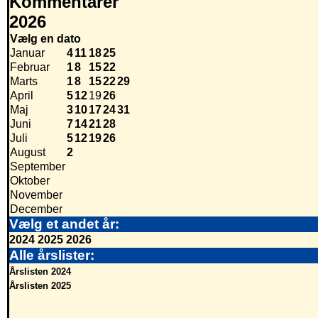
Kommentarer
2026
Vælg en dato
Januar
4
11
18
25
Februar
1
8
15
22
Marts
1
8
15
22
29
April
5
12
19
26
Maj
3
10
17
24
31
Juni
7
14
21
28
Juli
5
12
19
26
August
2
September
Oktober
November
December
Vælg et andet år:
2024
2025
2026
Alle årslister:
Årslisten 2024
Årslisten 2025