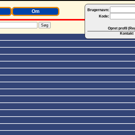
Brugernavn:
Om
Kode:
Opret profil (Re
Kontakt