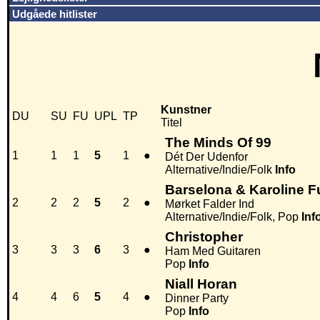
Udgåede hitlister
Kunstner
DU
SU
FU
UPL
TP
Titel
The Minds Of 99
1
1
1
5
1
●
Dét Der Udenfor
Alternative/Indie/Folk
Info
Barselona & Karoline F
2
2
2
5
2
●
Mørket Falder Ind
Alternative/Indie/Folk, Pop
Inf
Christopher
3
3
3
6
3
●
Ham Med Guitaren
Pop
Info
Niall Horan
4
4
6
5
4
●
Dinner Party
Pop
Info