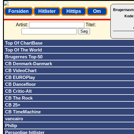
Brugernavn
Forsiden
Hitlister
Hittips
Om
Kode
Artist:
Titel:
Top Of ChartBase
Top Of The World
Brugernes Top-50
CB Denmark-Danmark
CB VideoChart
CB EUROPlay
CB Dancefloor
CB Critic-Alt
CB The Rock
CB 25+
CB TimeMachine
vancairo
Philip
Personlige hitlister