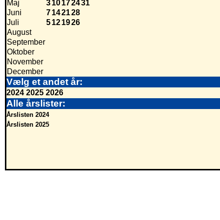
Maj
3
10
17
24
31
Juni
7
14
21
28
Juli
5
12
19
26
August
September
Oktober
November
December
Vælg et andet år:
2024
2025
2026
Alle årslister:
Årslisten 2024
Årslisten 2025