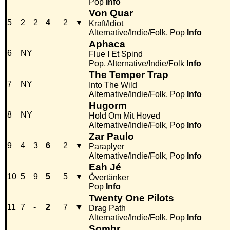
Pop
Info
Von Quar
5
2
2
4
2
▼
Kraft/Idiot
Alternative/Indie/Folk, Pop
Info
Aphaca
6
NY
Flue I Et Spind
Pop, Alternative/Indie/Folk
Info
The Temper Trap
7
NY
Into The Wild
Alternative/Indie/Folk, Pop
Info
Hugorm
8
NY
Hold Om Mit Hoved
Alternative/Indie/Folk, Pop
Info
Zar Paulo
9
4
3
6
2
▼
Paraplyer
Alternative/Indie/Folk, Pop
Info
Eah Jé
10
5
9
5
5
▼
Övertänker
Pop
Info
Twenty One Pilots
11
7
-
2
7
▼
Drag Path
Alternative/Indie/Folk, Pop
Info
Sombr