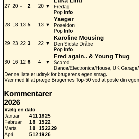
Luka Lind
27
20
-
2
20
▼
Fredag
Pop
Info
Yaeger
28
18
13
5
13
▼
Poseidon
Pop
Info
Karoline Mousing
29
23
22
3
22
▼
Den Sidste Dråbe
Pop
Info
Fred again.. & Young Thug
30
16
12
6
4
▼
Scared
Dance/Electronica/House, UK Garage/
Denne liste er udtryk for brugerens egen smag.
Vær med til at præge Brugernes Top-50 ved at poste din egen hi
Kommentarer
2026
Vælg en dato
Januar
4
11
18
25
Februar
1
8
15
22
Marts
1
8
15
22
29
April
5
12
19
26