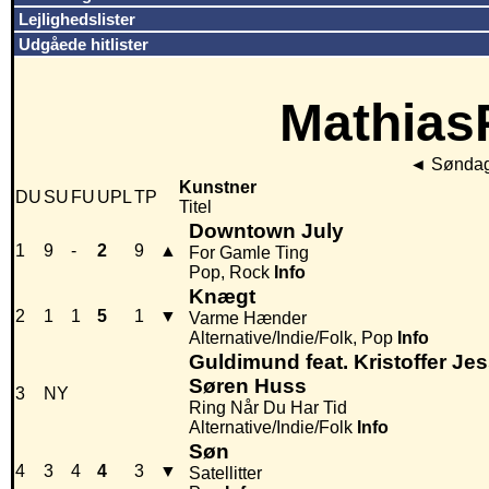
Lejlighedslister
Udgåede hitlister
MathiasP
◄
Søndag 
Kunstner
DU
SU
FU
UPL
TP
Titel
Downtown July
1
9
-
2
9
▲
For Gamle Ting
Pop, Rock
Info
Knægt
2
1
1
5
1
▼
Varme Hænder
Alternative/Indie/Folk, Pop
Info
Guldimund feat. Kristoffer Je
Søren Huss
3
NY
Ring Når Du Har Tid
Alternative/Indie/Folk
Info
Søn
4
3
4
4
3
▼
Satellitter