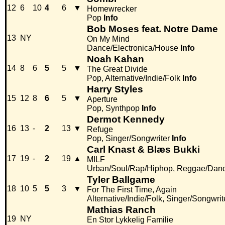
12
6
10
4
6
▼
Homewrecker
Pop
Info
Bob Moses feat. Notre Dame
13
NY
On My Mind
Dance/Electronica/House
Info
Noah Kahan
14
8
6
5
5
▼
The Great Divide
Pop, Alternative/Indie/Folk
Info
Harry Styles
15
12
8
6
5
▼
Aperture
Pop, Synthpop
Info
Dermot Kennedy
16
13
-
2
13
▼
Refuge
Pop, Singer/Songwriter
Info
Carl Knast & Blæs Bukki
17
19
-
2
19
▲
MILF
Urban/Soul/Rap/Hiphop, Reggae/Dan
Tyler Ballgame
18
10
5
5
3
▼
For The First Time, Again
Alternative/Indie/Folk, Singer/Songwrit
Mathias Ranch
19
NY
En Stor Lykkelig Familie