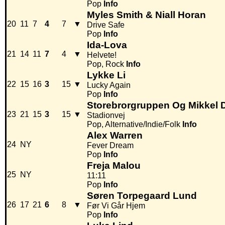
Pop
Info
Myles Smith & Niall Horan
20
11
7
4
7
▼
Drive Safe
Pop
Info
Ida-Lova
21
14
11
7
4
▼
Helvete!
Pop, Rock
Info
Lykke Li
22
15
16
3
15
▼
Lucky Again
Pop
Info
Storebrorgruppen Og Mikkel 
23
21
15
3
15
▼
Stadionvej
Pop, Alternative/Indie/Folk
Info
Alex Warren
24
NY
Fever Dream
Pop
Info
Freja Malou
25
NY
11:11
Pop
Info
Søren Torpegaard Lund
26
17
21
6
8
▼
Før Vi Går Hjem
Pop
Info