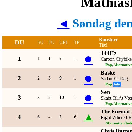
MathiasP
◄
Søndag den
Kunstner
DU
SU
FU
UPL
TP
Titel
144Hz
●
1
1
1
7
1
Carbon Citybike
Pop, Alternativ
Baske
●
2
2
3
9
1
Sådan En Dag
Pop
Info
Søn
●
3
3
2
10
1
Skabt Til At Væ
Pop, Alternativ
The Format
▲
4
6
-
2
6
Right Where I B
Alternative/Ind
Chris Burto