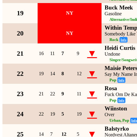
Buck Meek
19
NY
Gasoline
Alternative/Ind
Within Temp
20
NY
Somebody Like
Rock
Info
Heidi Curtis
▼
21
16
11
7
9
Undone
Singer/Songwrit
Maisie Peter
▼
22
19
14
8
12
Say My Name In
Pop
Info
Rosa
▼
23
21
22
9
11
Fuck Om De Kan
Pop
Info
Wiinston
▼
24
22
19
5
19
Over
Urban, Pop
Inf
Balstyrko
▼
25
14
7
12
5
Nordvest Altane