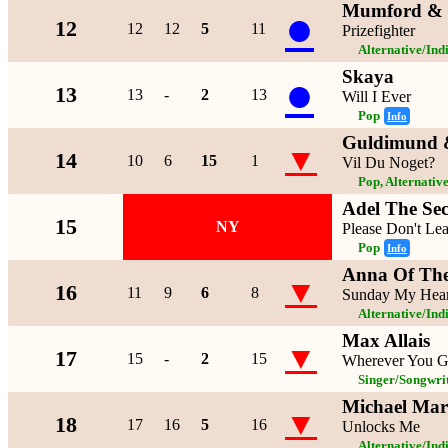
Mumford & 
●
12
12
12
5
11
Prizefighter
Alternative/Ind
Skaya
●
13
13
-
2
13
Will I Ever
Pop
Info
Guldimund 
▼
14
10
6
15
1
Vil Du Noget?
Pop, Alternativ
Adel The Se
15
NY
Please Don't L
Pop
Info
Anna Of The
▼
16
11
9
6
8
Sunday My Hear
Alternative/Ind
Max Allais
▼
17
15
-
2
15
Wherever You 
Singer/Songwrit
Michael Mar
▼
18
17
16
5
16
Unlocks Me
Alternative/Ind