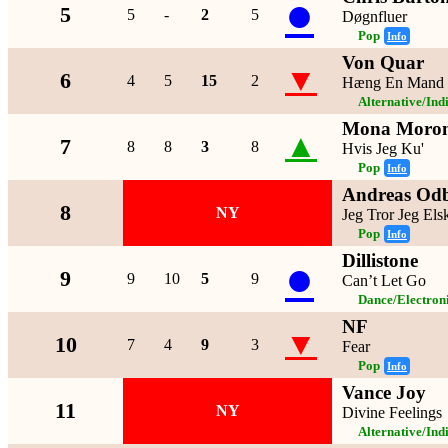
●
5
5
-
2
5
Døgnfluer
Pop
Info
Von Quar
▼
6
4
5
15
2
Hæng En Mand
Alternative/Ind
Mona Moron
▲
7
8
8
3
8
Hvis Jeg Ku'
Pop
Info
Andreas Odb
8
NY
Jeg Tror Jeg Els
Pop
Info
Dillistone
●
9
9
10
5
9
Can’t Let Go
Dance/Electron
NF
▼
10
7
4
9
3
Fear
Pop
Info
Vance Joy
11
NY
Divine Feelings
Alternative/Ind