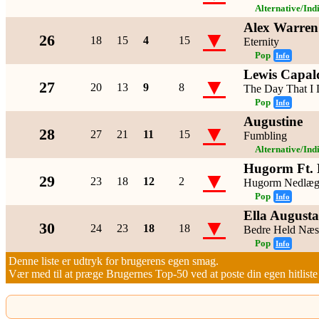
Alternative/Ind
Alex Warren 
▼
26
18
15
4
15
Eternity
Pop
Info
Lewis Capal
▼
27
20
13
9
8
The Day That I 
Pop
Info
Augustine
▼
28
27
21
11
15
Fumbling
Alternative/Ind
Hugorm Ft. 
▼
29
23
18
12
2
Hugorm Nedlægg
Pop
Info
Ella August
▼
30
24
23
18
18
Bedre Held Næs
Pop
Info
Denne liste er udtryk for brugerens egen smag.
Vær med til at præge Brugernes Top-50 ved at poste din egen hitliste h