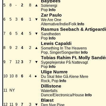
BayBees
5
8
-
2
8
▲
Solenergi
Pop
Info
Zar Paulo
6
5
3
6
1
▼
We Are One
Alternative/Indie/Folk
Info
Rasmus Seebach & Artigeardi
7
6
5
4
5
▼
Sandheden
Pop
Info
Lewis Capaldi
8
9
2
4
2
▲
Something In The Heavens
Pop, Singer/Songwriter
Info
Tobias Rahim Ft. Molly Sandé
9
7
12
3
7
▼
Sygeplejerske På Nattevagt
Pop
Info
Ulige Numre
10
10
8
6
4
●
Du Skal Ikke Gå Alene Mere
Rock, Pop
Info
Dillistone
11
NY
Waterfalls
Dance/Electronica/House
Info
Blæst
12
11
9
7
3
▼
Den Nye Pige