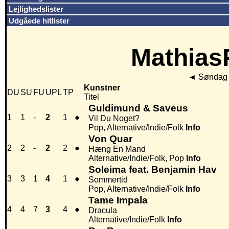
Lejlighedslister
Udgåede hitlister
MathiasP
◄
Søndag 
Kunstner
DU
SU
FU
UPL
TP
Titel
Guldimund & Saveus
1
1
-
2
1
●
Vil Du Noget?
Pop, Alternative/Indie/Folk
Info
Von Quar
2
2
-
2
2
●
Hæng En Mand
Alternative/Indie/Folk, Pop
Info
Soleima feat. Benjamin Hav
3
3
1
4
1
●
Sommertid
Pop, Alternative/Indie/Folk
Info
Tame Impala
4
4
7
3
4
●
Dracula
Alternative/Indie/Folk
Info