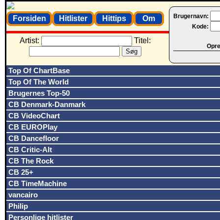
Brugernavn:
Forsiden
Hitlister
Hittips
Om
Kode:
Artist:
Titel:
Opret
Top Of ChartBase
Top Of The World
Brugernes Top-50
CB Denmark-Danmark
CB VideoChart
CB EUROPlay
CB Dancefloor
CB Critic-Alt
CB The Rock
CB 25+
CB TimeMachine
vancairo
Philip
Personlige hitlister