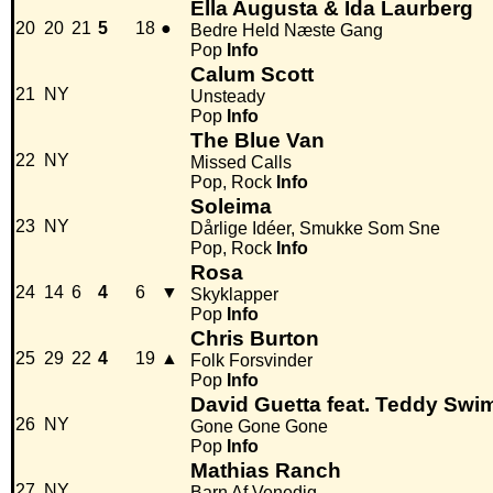
Ella Augusta & Ida Laurberg
20
20
21
5
18
●
Bedre Held Næste Gang
Pop
Info
Calum Scott
21
NY
Unsteady
Pop
Info
The Blue Van
22
NY
Missed Calls
Pop, Rock
Info
Soleima
23
NY
Dårlige Idéer, Smukke Som Sne
Pop, Rock
Info
Rosa
24
14
6
4
6
▼
Skyklapper
Pop
Info
Chris Burton
25
29
22
4
19
▲
Folk Forsvinder
Pop
Info
David Guetta feat. Teddy Swi
26
NY
Gone Gone Gone
Pop
Info
Mathias Ranch
27
NY
Barn Af Venedig