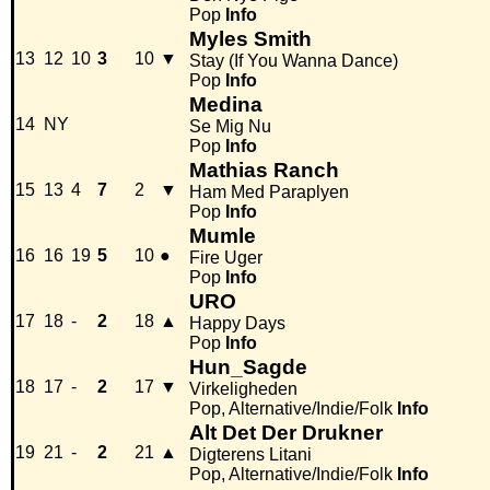
Pop
Info
Myles Smith
13
12
10
3
10
▼
Stay (If You Wanna Dance)
Pop
Info
Medina
14
NY
Se Mig Nu
Pop
Info
Mathias Ranch
15
13
4
7
2
▼
Ham Med Paraplyen
Pop
Info
Mumle
16
16
19
5
10
●
Fire Uger
Pop
Info
URO
17
18
-
2
18
▲
Happy Days
Pop
Info
Hun_Sagde
18
17
-
2
17
▼
Virkeligheden
Pop, Alternative/Indie/Folk
Info
Alt Det Der Drukner
19
21
-
2
21
▲
Digterens Litani
Pop, Alternative/Indie/Folk
Info