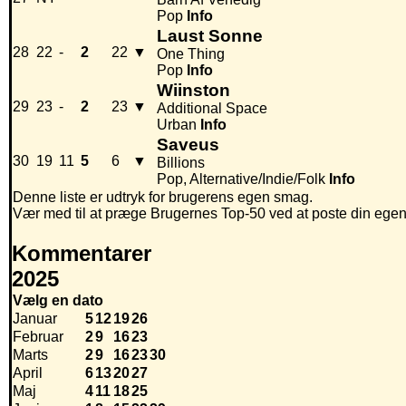
Pop
Info
Laust Sonne
28
22
-
2
22
▼
One Thing
Pop
Info
Wiinston
29
23
-
2
23
▼
Additional Space
Urban
Info
Saveus
30
19
11
5
6
▼
Billions
Pop, Alternative/Indie/Folk
Info
Denne liste er udtryk for brugerens egen smag.
Vær med til at præge Brugernes Top-50 ved at poste din egen hi
Kommentarer
2025
Vælg en dato
Januar
5
12
19
26
Februar
2
9
16
23
Marts
2
9
16
23
30
April
6
13
20
27
Maj
4
11
18
25