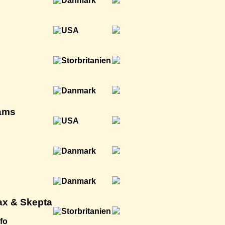
iams
ax & Skepta
nfo