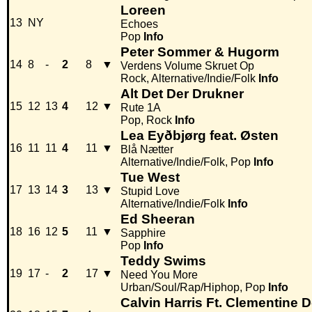
Loreen
13
NY
Echoes
Pop
Info
Peter Sommer & Hugorm
14
8
-
2
8
▼
Verdens Volume Skruet Op
Rock, Alternative/Indie/Folk
Info
Alt Det Der Drukner
15
12
13
4
12
▼
Rute 1A
Pop, Rock
Info
Lea Eyðbjørg feat. Østen
16
11
11
4
11
▼
Blå Nætter
Alternative/Indie/Folk, Pop
Info
Tue West
17
13
14
3
13
▼
Stupid Love
Alternative/Indie/Folk
Info
Ed Sheeran
18
16
12
5
11
▼
Sapphire
Pop
Info
Teddy Swims
19
17
-
2
17
▼
Need You More
Urban/Soul/Rap/Hiphop, Pop
Info
Calvin Harris Ft. Clementine 