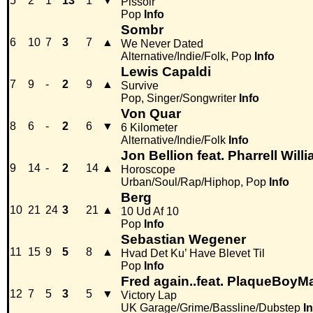
5
2
1
13
1
▼
Pissoir
Pop
Info
Sombr
6
10
7
3
7
▲
We Never Dated
Alternative/Indie/Folk, Pop
Info
Lewis Capaldi
7
9
-
2
9
▲
Survive
Pop, Singer/Songwriter
Info
Von Quar
8
6
-
2
6
▼
6 Kilometer
Alternative/Indie/Folk
Info
Jon Bellion feat. Pharrell Will
9
14
-
2
14
▲
Horoscope
Urban/Soul/Rap/Hiphop, Pop
Info
Berg
10
21
24
3
21
▲
10 Ud Af 10
Pop
Info
Sebastian Wegener
11
15
9
5
8
▲
Hvad Det Ku’ Have Blevet Til
Pop
Info
Fred again..feat. PlaqueBoyM
12
7
5
3
5
▼
Victory Lap
UK Garage/Grime/Bassline/Dubstep
I