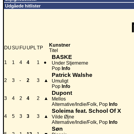
Udgåede hitlister
Kunstner
DU
SU
FU
UPL
TP
Titel
BASKE
1
1
4
4
1
●
Under Stjernerne
Pop
Info
Patrick Walshe
2
3
-
2
3
▲
Umuligt
Pop
Info
Dupont
3
4
2
4
2
▲
Mellos
Alternative/Indie/Folk, Pop
Info
Soleima feat. School Of X
4
5
3
3
3
▲
Vilde Øjne
Alternative/Indie/Folk, Pop
Info
Søn