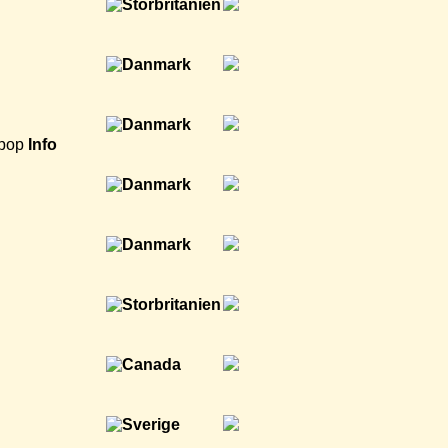
opop
Info