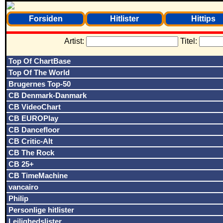
Forsiden
Hitlister
Hittips
Artist:
Titel:
Top Of ChartBase
Top Of The World
Brugernes Top-50
CB Denmark-Danmark
CB VideoChart
CB EUROPlay
CB Dancefloor
CB Critic-Alt
CB The Rock
CB 25+
CB TimeMachine
vancairo
Philip
Personlige hitlister
Lejlighedslister