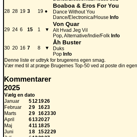
Boaboa & Eros For You
28
28
19
3
19
●
Dance Without You
Dance/Electronica/House
Info
Von Quar
29
24
6
15
1
▼
Alt Hvad Jeg Vil
Pop, Alternative/Indie/Folk
Info
Åh Buster
30
20
16
7
8
▼
Duks
Pop
Info
Denne liste er udtryk for brugerens egen smag.
Vær med til at præge Brugernes Top-50 ved at poste din egen hi
Kommentarer
2025
Vælg en dato
Januar
5
12
19
26
Februar
2
9
16
23
Marts
2
9
16
23
30
April
6
13
20
27
Maj
4
11
18
25
Juni
1
8
15
22
29