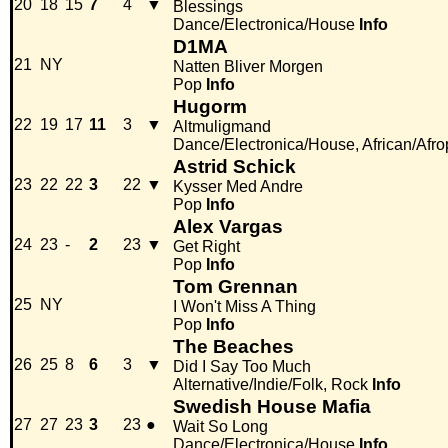
20
18
15
7
4
▼
Blessings
Dance/Electronica/House
Info
D1MA
21
NY
Natten Bliver Morgen
Pop
Info
Hugorm
22
19
17
11
3
▼
Altmuligmand
Dance/Electronica/House, African/Afr
Astrid Schick
23
22
22
3
22
▼
Kysser Med Andre
Pop
Info
Alex Vargas
24
23
-
2
23
▼
Get Right
Pop
Info
Tom Grennan
25
NY
I Won't Miss A Thing
Pop
Info
The Beaches
26
25
8
6
3
▼
Did I Say Too Much
Alternative/Indie/Folk, Rock
Info
Swedish House Mafia
27
27
23
3
23
●
Wait So Long
Dance/Electronica/House
Info