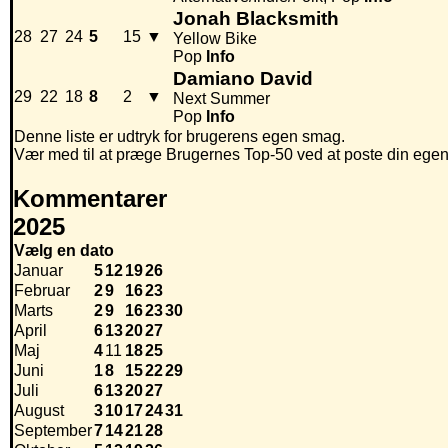
Jonah Blacksmith
28
27
24
5
15
▼
Yellow Bike
Pop
Info
Damiano David
29
22
18
8
2
▼
Next Summer
Pop
Info
Denne liste er udtryk for brugerens egen smag.
Vær med til at præge Brugernes Top-50 ved at poste din egen hi
Kommentarer
2025
Vælg en dato
Januar
5
12
19
26
Februar
2
9
16
23
Marts
2
9
16
23
30
April
6
13
20
27
Maj
4
11
18
25
Juni
1
8
15
22
29
Juli
6
13
20
27
August
3
10
17
24
31
September
7
14
21
28