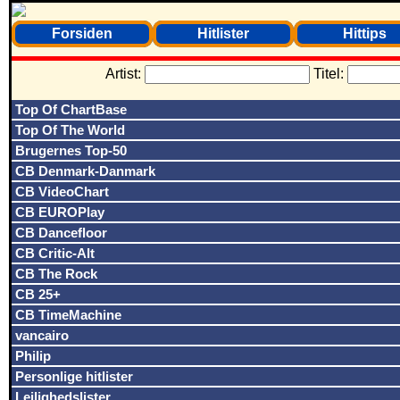
Forsiden
Hitlister
Hittips
Artist:
Titel:
Top Of ChartBase
Top Of The World
Brugernes Top-50
CB Denmark-Danmark
CB VideoChart
CB EUROPlay
CB Dancefloor
CB Critic-Alt
CB The Rock
CB 25+
CB TimeMachine
vancairo
Philip
Personlige hitlister
Lejlighedslister