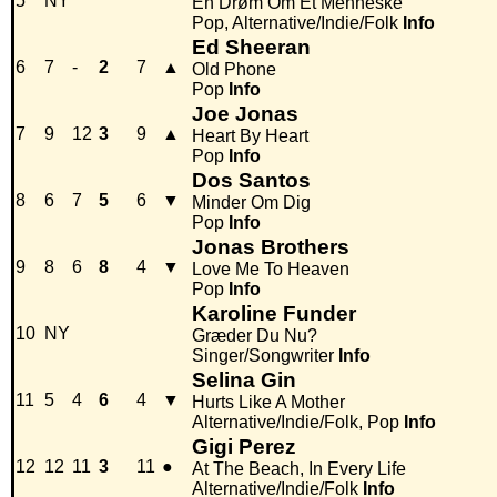
5
NY
En Drøm Om Et Menneske
Pop, Alternative/Indie/Folk
Info
Ed Sheeran
6
7
-
2
7
▲
Old Phone
Pop
Info
Joe Jonas
7
9
12
3
9
▲
Heart By Heart
Pop
Info
Dos Santos
8
6
7
5
6
▼
Minder Om Dig
Pop
Info
Jonas Brothers
9
8
6
8
4
▼
Love Me To Heaven
Pop
Info
Karoline Funder
10
NY
Græder Du Nu?
Singer/Songwriter
Info
Selina Gin
11
5
4
6
4
▼
Hurts Like A Mother
Alternative/Indie/Folk, Pop
Info
Gigi Perez
12
12
11
3
11
●
At The Beach, In Every Life
Alternative/Indie/Folk
Info