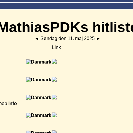
MathiasPDKs hitlist
◄
Søndag den 11. maj 2025
►
Link
opop
Info