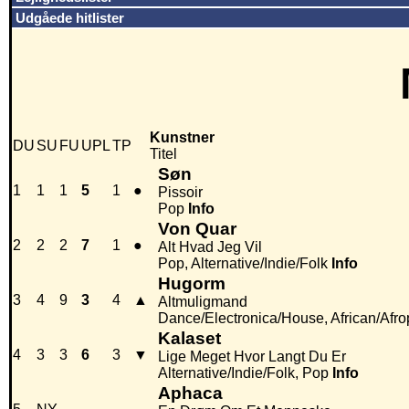
Udgåede hitlister
Kunstner
DU
SU
FU
UPL
TP
Titel
Søn
1
1
1
5
1
●
Pissoir
Pop
Info
Von Quar
2
2
2
7
1
●
Alt Hvad Jeg Vil
Pop, Alternative/Indie/Folk
Info
Hugorm
3
4
9
3
4
▲
Altmuligmand
Dance/Electronica/House, African/Afr
Kalaset
4
3
3
6
3
▼
Lige Meget Hvor Langt Du Er
Alternative/Indie/Folk, Pop
Info
Aphaca