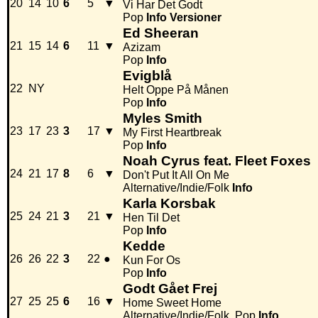
20
14
10
6
5
▼
Vi Har Det Godt
Pop
Info
Versioner
Ed Sheeran
21
15
14
6
11
▼
Azizam
Pop
Info
Evigblå
22
NY
Helt Oppe På Månen
Pop
Info
Myles Smith
23
17
23
3
17
▼
My First Heartbreak
Pop
Info
Noah Cyrus feat. Fleet Foxes
24
21
17
8
6
▼
Don't Put It All On Me
Alternative/Indie/Folk
Info
Karla Korsbak
25
24
21
3
21
▼
Hen Til Det
Pop
Info
Kedde
26
26
22
3
22
●
Kun For Os
Pop
Info
Godt Gået Frej
27
25
25
6
16
▼
Home Sweet Home
Alternative/Indie/Folk, Pop
Info