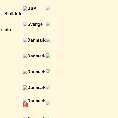
die/Folk
Info
lk
Info