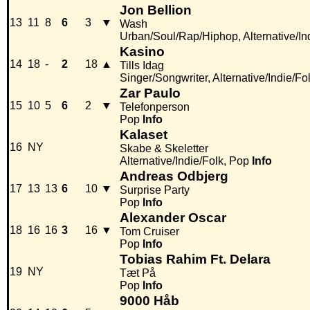
Jon Bellion
13
11
8
6
3
▼
Wash
Urban/Soul/Rap/Hiphop, Alternative/In
Kasino
14
18
-
2
18
▲
Tills Idag
Singer/Songwriter, Alternative/Indie/Fo
Zar Paulo
15
10
5
6
2
▼
Telefonperson
Pop
Info
Kalaset
16
NY
Skabe & Skeletter
Alternative/Indie/Folk, Pop
Info
Andreas Odbjerg
17
13
13
6
10
▼
Surprise Party
Pop
Info
Alexander Oscar
18
16
16
3
16
▼
Tom Cruiser
Pop
Info
Tobias Rahim Ft. Delara
19
NY
Tæt På
Pop
Info
9000 Håb