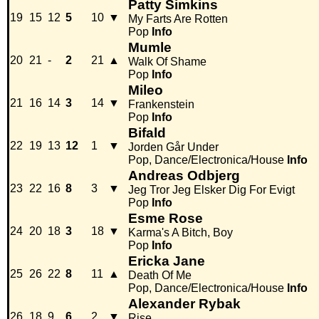
Patty Simkins
19
15
12
5
10
▼
My Farts Are Rotten
Pop
Info
Mumle
20
21
-
2
21
▲
Walk Of Shame
Pop
Info
Mileo
21
16
14
3
14
▼
Frankenstein
Pop
Info
Bifald
22
19
13
12
1
▼
Jorden Går Under
Pop, Dance/Electronica/House
Info
Andreas Odbjerg
23
22
16
8
3
▼
Jeg Tror Jeg Elsker Dig For Evigt
Pop
Info
Esme Rose
24
20
18
3
18
▼
Karma's A Bitch, Boy
Pop
Info
Ericka Jane
25
26
22
8
11
▲
Death Of Me
Pop, Dance/Electronica/House
Info
Alexander Rybak
26
18
9
6
2
▼
Rise