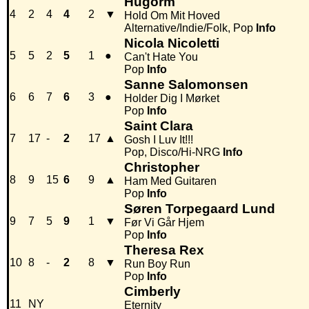
Hugorm
4
2
4
4
2
▼
Hold Om Mit Hoved
Alternative/Indie/Folk, Pop
Info
Nicola Nicoletti
5
5
2
5
1
●
Can't Hate You
Pop
Info
Sanne Salomonsen
6
6
7
6
3
●
Holder Dig I Mørket
Pop
Info
Saint Clara
7
17
-
2
17
▲
Gosh I Luv It!!!
Pop, Disco/Hi-NRG
Info
Christopher
8
9
15
6
9
▲
Ham Med Guitaren
Pop
Info
Søren Torpegaard Lund
9
7
5
9
1
▼
Før Vi Går Hjem
Pop
Info
Theresa Rex
10
8
-
2
8
▼
Run Boy Run
Pop
Info
Cimberly
11
NY
Eternity