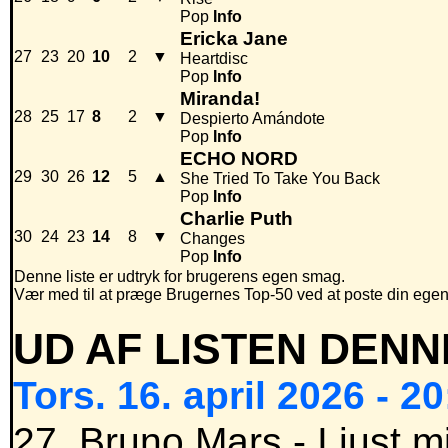
Pop
Info
Ericka Jane
27
23
20
10
2
▼
Heartdisc
Pop
Info
Miranda!
28
25
17
8
2
▼
Despierto Amándote
Pop
Info
ECHO NORD
29
30
26
12
5
▲
She Tried To Take You Back
Pop
Info
Charlie Puth
30
24
23
14
8
▼
Changes
Pop
Info
Denne liste er udtryk for brugerens egen smag.
Vær med til at præge Brugernes Top-50 ved at poste din egen hi
UD AF LISTEN DENN
Tors. 16. april 2026 - 2
27. Bruno Mars - I just m