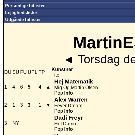
Personlige hitlister
Lejlighedslister
Udgåede hitlister
MartinE
◄
Torsdag de
Kunstner
DU
SU
FU
UPL
TP
Titel
Hej Matematik
1
4
6
5
4
▲
Mig Og Martin Olsen
Pop
Info
Alex Warren
2
1
3
3
1
▼
Fever Dream
Pop
Info
Dadi Freyr
3
NY
Hot Damn
Pop
Info