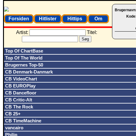
Brugernavn
Kode
Forsiden
Hitlister
Hittips
Om
Artist:
Titel:
Top Of ChartBase
Top Of The World
Brugernes Top-50
CB Denmark-Danmark
CB VideoChart
CB EUROPlay
CB Dancefloor
CB Critic-Alt
CB The Rock
CB 25+
CB TimeMachine
vancairo
Philip