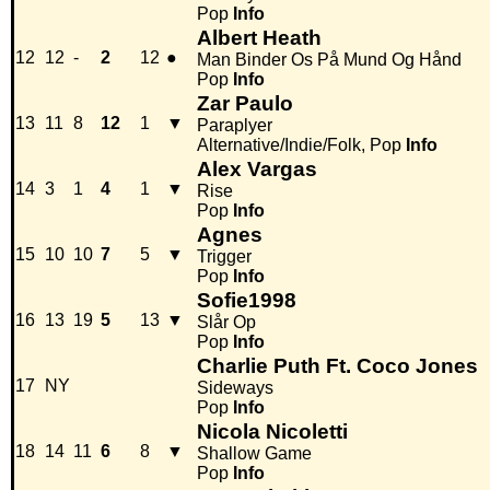
Pop
Info
Albert Heath
12
12
-
2
12
●
Man Binder Os På Mund Og Hånd
Pop
Info
Zar Paulo
13
11
8
12
1
▼
Paraplyer
Alternative/Indie/Folk, Pop
Info
Alex Vargas
14
3
1
4
1
▼
Rise
Pop
Info
Agnes
15
10
10
7
5
▼
Trigger
Pop
Info
Sofie1998
16
13
19
5
13
▼
Slår Op
Pop
Info
Charlie Puth Ft. Coco Jones
17
NY
Sideways
Pop
Info
Nicola Nicoletti
18
14
11
6
8
▼
Shallow Game
Pop
Info