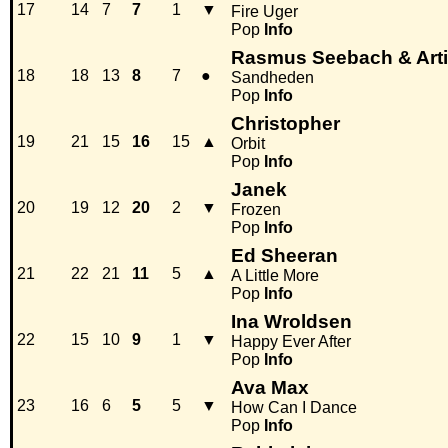
17
14
7
7
1
▼
Fire Uger
Pop
Info
Rasmus Seebach & Arti
18
18
13
8
7
●
Sandheden
Pop
Info
Christopher
19
21
15
16
15
▲
Orbit
Pop
Info
Janek
20
19
12
20
2
▼
Frozen
Pop
Info
Ed Sheeran
21
22
21
11
5
▲
A Little More
Pop
Info
Ina Wroldsen
22
15
10
9
1
▼
Happy Ever After
Pop
Info
Ava Max
23
16
6
5
5
▼
How Can I Dance
Pop
Info