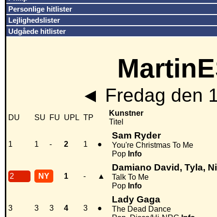
Personlige hitlister
Lejlighedslister
Udgåede hitlister
MartinE
◄
Fredag den 
Kunstner
DU
SU
FU
UPL
TP
Titel
Sam Ryder
1
1
-
2
1
●
You're Christmas To Me
Pop
Info
Damiano David, Tyla, N
2
NY
1
-
▲
Talk To Me
Pop
Info
Lady Gaga
3
3
3
4
3
●
The Dead Dance