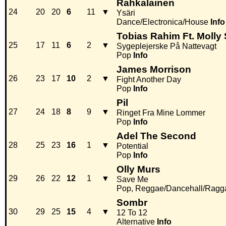
Rahkalainen
24
20
20
6
11
▼
Ysäri
Dance/Electronica/House
Info
Tobias Rahim Ft. Molly
25
17
11
6
2
▼
Sygeplejerske På Nattevagt
Pop
Info
James Morrison
26
23
17
10
2
▼
Fight Another Day
Pop
Info
Pil
27
24
18
8
9
▼
Ringet Fra Mine Lommer
Pop
Info
Adel The Second
28
25
23
16
1
▼
Potential
Pop
Info
Olly Murs
29
26
22
12
1
▼
Save Me
Pop, Reggae/Dancehall/Ragg
Sombr
30
29
25
15
4
▼
12 To 12
Alternative
Info