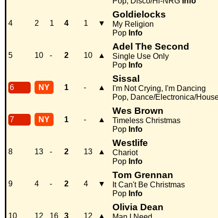
Pop, Disco/Hi-NRG
Info
Goldielocks
4
2
1
4
1
▼
My Religion
Pop
Info
Adel The Second
5
10
-
2
10
▲
Single Use Only
Pop
Info
Sissal
6
NY
1
-
▲
I'm Not Crying, I'm Dancing
Pop, Dance/Electronica/Hous
Wes Brown
7
NY
1
-
▲
Timeless Christmas
Pop
Info
Westlife
8
13
-
2
13
▲
Chariot
Pop
Info
Tom Grennan
9
4
-
2
4
▼
It Can't Be Christmas
Pop
Info
Olivia Dean
10
12
16
3
12
▲
Man I Need