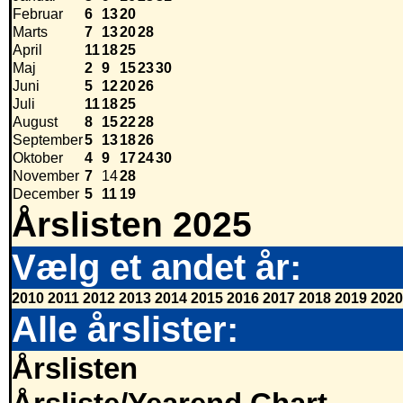
Februar
6
13
20
Marts
7
13
20
28
April
11
18
25
Maj
2
9
15
23
30
Juni
5
12
20
26
Juli
11
18
25
August
8
15
22
28
September
5
13
18
26
Oktober
4
9
17
24
30
November
7
14
28
December
5
11
19
Årslisten 2025
Vælg et andet år:
2010
2011
2012
2013
2014
2015
2016
2017
2018
2019
2020
Alle årslister:
Årslisten