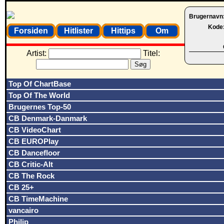
Brugernavn
Kode
Forsiden
Hitlister
Hittips
Om
Artist:
Titel:
Top Of ChartBase
Top Of The World
Brugernes Top-50
CB Denmark-Danmark
CB VideoChart
CB EUROPlay
CB Dancefloor
CB Critic-Alt
CB The Rock
CB 25+
CB TimeMachine
vancairo
Philip