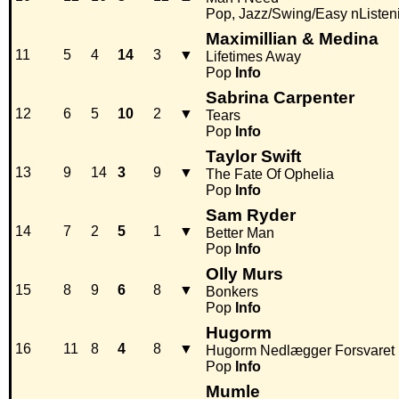
Pop, Jazz/Swing/Easy nListen
Maximillian & Medina
11
5
4
14
3
▼
Lifetimes Away
Pop
Info
Sabrina Carpenter
12
6
5
10
2
▼
Tears
Pop
Info
Taylor Swift
13
9
14
3
9
▼
The Fate Of Ophelia
Pop
Info
Sam Ryder
14
7
2
5
1
▼
Better Man
Pop
Info
Olly Murs
15
8
9
6
8
▼
Bonkers
Pop
Info
Hugorm
16
11
8
4
8
▼
Hugorm Nedlægger Forsvaret
Pop
Info
Mumle