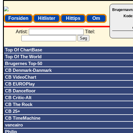
Brugernavn
Kode
Forsiden
Hitlister
Hittips
Om
Artist:
Titel:
Top Of ChartBase
Top Of The World
Brugernes Top-50
CB Denmark-Danmark
CB VideoChart
CB EUROPlay
CB Dancefloor
CB Critic-Alt
CB The Rock
CB 25+
CB TimeMachine
vancairo
Philip