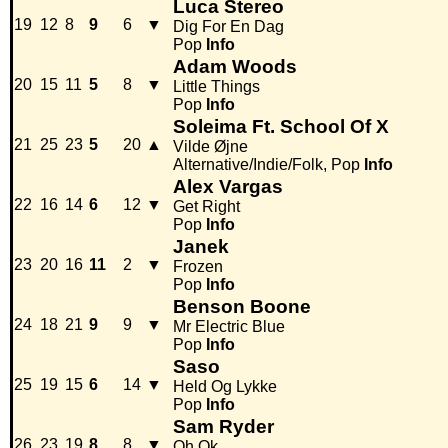
Luca Stereo
19
12
8
9
6
▼
Dig For En Dag
Pop
Info
Adam Woods
20
15
11
5
8
▼
Little Things
Pop
Info
Soleima Ft. School Of X
21
25
23
5
20
▲
Vilde Øjne
Alternative/Indie/Folk, Pop
Info
Alex Vargas
22
16
14
6
12
▼
Get Right
Pop
Info
Janek
23
20
16
11
2
▼
Frozen
Pop
Info
Benson Boone
24
18
21
9
9
▼
Mr Electric Blue
Pop
Info
Saso
25
19
15
6
14
▼
Held Og Lykke
Pop
Info
Sam Ryder
26
23
19
8
8
▼
Oh Ok