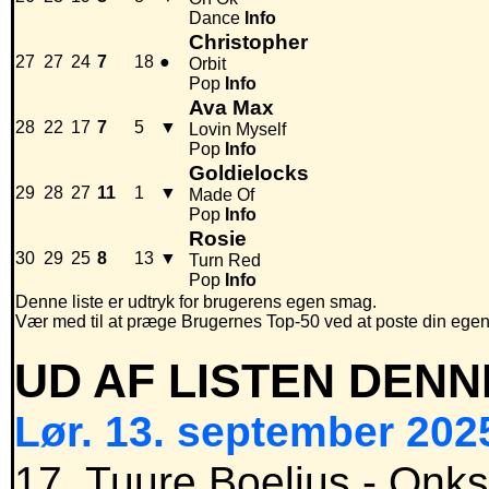
Dance
Info
Christopher
27
27
24
7
18
●
Orbit
Pop
Info
Ava Max
28
22
17
7
5
▼
Lovin Myself
Pop
Info
Goldielocks
29
28
27
11
1
▼
Made Of
Pop
Info
Rosie
30
29
25
8
13
▼
Turn Red
Pop
Info
Denne liste er udtryk for brugerens egen smag.
Vær med til at præge Brugernes Top-50 ved at poste din egen hi
UD AF LISTEN DENN
Lør. 13. september 2025
17. Tuure Boelius - Onk