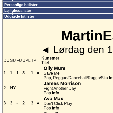
Personlige hitlister
Lejlighedslister
Udgåede hitlister
MartinE
◄
Lørdag den 1
Kunstner
DU
SU
FU
UPL
TP
Titel
Olly Murs
1
1
1
3
1
●
Save Me
Pop, Reggae/Dancehall/Ragga/Ska
In
James Morrison
2
NY
Fight Another Day
Pop
Info
Ava Max
3
3
-
2
3
●
Don't Click Play
Pop
Info