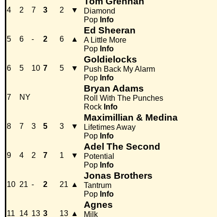
Tom Grennan
4
2
7
3
2
▼
Diamond
Pop
Info
Ed Sheeran
5
6
-
2
6
▲
A Little More
Pop
Info
Goldielocks
6
5
10
7
5
▼
Push Back My Alarm
Pop
Info
Bryan Adams
7
NY
Roll With The Punches
Rock
Info
Maximillian & Medina
8
7
3
5
3
▼
Lifetimes Away
Pop
Info
Adel The Second
9
4
2
7
1
▼
Potential
Pop
Info
Jonas Brothers
10
21
-
2
21
▲
Tantrum
Pop
Info
Agnes
11
14
13
3
13
▲
Milk