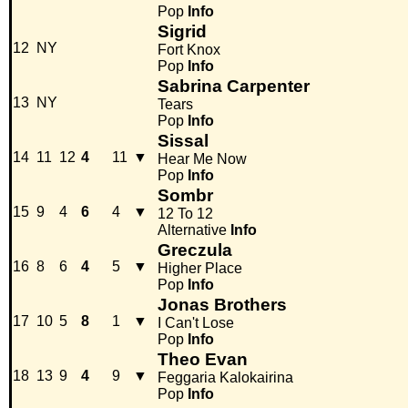
Pop
Info
Sigrid
12
NY
Fort Knox
Pop
Info
Sabrina Carpenter
13
NY
Tears
Pop
Info
Sissal
14
11
12
4
11
▼
Hear Me Now
Pop
Info
Sombr
15
9
4
6
4
▼
12 To 12
Alternative
Info
Greczula
16
8
6
4
5
▼
Higher Place
Pop
Info
Jonas Brothers
17
10
5
8
1
▼
I Can't Lose
Pop
Info
Theo Evan
18
13
9
4
9
▼
Feggaria Kalokairina
Pop
Info