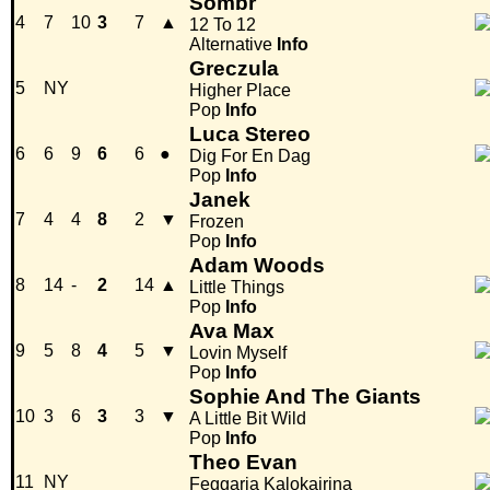
Sombr
4
7
10
3
7
▲
12 To 12
Alternative
Info
Greczula
5
NY
Higher Place
Pop
Info
Luca Stereo
6
6
9
6
6
●
Dig For En Dag
Pop
Info
Janek
7
4
4
8
2
▼
Frozen
Pop
Info
Adam Woods
8
14
-
2
14
▲
Little Things
Pop
Info
Ava Max
9
5
8
4
5
▼
Lovin Myself
Pop
Info
Sophie And The Giants
10
3
6
3
3
▼
A Little Bit Wild
Pop
Info
Theo Evan
11
NY
Feggaria Kalokairina