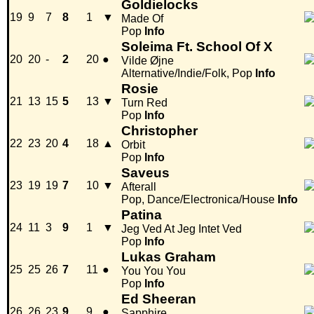
Goldielocks
19
9
7
8
1
▼
Made Of
Pop
Info
Soleima Ft. School Of X
20
20
-
2
20
●
Vilde Øjne
Alternative/Indie/Folk, Pop
Info
Rosie
21
13
15
5
13
▼
Turn Red
Pop
Info
Christopher
22
23
20
4
18
▲
Orbit
Pop
Info
Saveus
23
19
19
7
10
▼
Afterall
Pop, Dance/Electronica/House
Info
Patina
24
11
3
9
1
▼
Jeg Ved At Jeg Intet Ved
Pop
Info
Lukas Graham
25
25
26
7
11
●
You You You
Pop
Info
Ed Sheeran
26
26
23
9
9
●
Sapphire