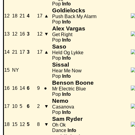
Pop
Info
Goldielocks
12
18
21
4
17
▲
Push Back My Alarm
Pop
Info
Alex Vargas
13
12
16
3
12
▼
Get Right
Pop
Info
Saso
14
21
17
3
17
▲
Held Og Lykke
Pop
Info
Sissal
15
NY
Hear Me Now
Pop
Info
Benson Boone
16
16
14
6
9
●
Mr Electric Blue
Pop
Info
Nemo
17
10
5
6
2
▼
Casanova
Pop
Info
Sam Ryder
18
15
12
5
8
▼
Oh Ok
Dance
Info