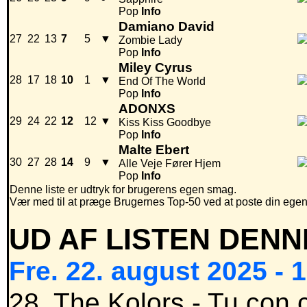
Pop
Info
Damiano David
27
22
13
7
5
▼
Zombie Lady
Pop
Info
Miley Cyrus
28
17
18
10
1
▼
End Of The World
Pop
Info
ADONXS
29
24
22
12
12
▼
Kiss Kiss Goodbye
Pop
Info
Malte Ebert
30
27
28
14
9
▼
Alle Veje Fører Hjem
Pop
Info
Denne liste er udtryk for brugerens egen smag.
Vær med til at præge Brugernes Top-50 ved at poste din egen hi
UD AF LISTEN DENN
Fre. 22. august 2025 - 
28. The Kolors - Tu con c