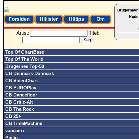
Brugernavn
Kode
Forsiden
Hitlister
Hittips
Om
Artist:
Titel:
Top Of ChartBase
Top Of The World
Brugernes Top-50
CB Denmark-Danmark
CB VideoChart
CB EUROPlay
CB Dancefloor
CB Critic-Alt
CB The Rock
CB 25+
CB TimeMachine
vancairo
Philip