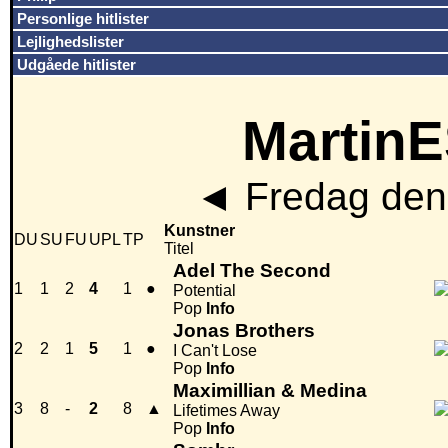
Personlige hitlister
Lejlighedslister
Udgåede hitlister
MartinE
◄
Fredag den
Kunstner
DU
SU
FU
UPL
TP
Titel
Adel The Second
1
1
2
4
1
●
Potential
Pop
Info
Jonas Brothers
2
2
1
5
1
●
I Can't Lose
Pop
Info
Maximillian & Medina
3
8
-
2
8
▲
Lifetimes Away
Pop
Info