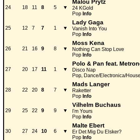
Malou Prytz
24
18
11
8
5
▼
24 KGold
Pop
Info
Lady Gaga
25
12
7
7
1
▼
Vanish Into You
Pop
Info
Moss Kena
26
21
16
9
8
▼
Nothing Can Stop Love
Pop
Info
Polo & Pan feat. Metro
27
20
17
11
1
▼
Disco Nap
Pop, Dance/Electronica/Hous
Mads Langer
28
22
20
8
7
▼
Raketter
Pop
Info
Vilhelm Buchaus
29
25
22
9
9
▼
I'm Yours
Pop
Info
Malte Ebert
30
27
24
10
6
▼
Er Det Mig Du Elsker?
Pop
Info