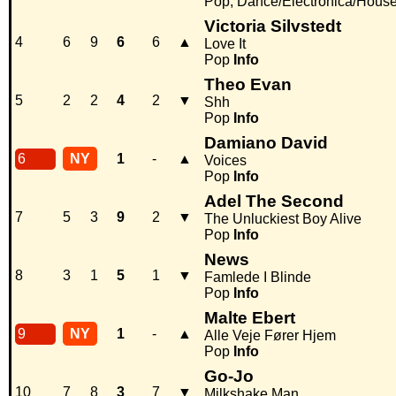
Pop, Dance/Electronica/Hous
Victoria Silvstedt
4
6
9
6
6
▲
Love It
Pop
Info
Theo Evan
5
2
2
4
2
▼
Shh
Pop
Info
Damiano David
6
NY
1
-
▲
Voices
Pop
Info
Adel The Second
7
5
3
9
2
▼
The Unluckiest Boy Alive
Pop
Info
News
8
3
1
5
1
▼
Famlede I Blinde
Pop
Info
Malte Ebert
9
NY
1
-
▲
Alle Veje Fører Hjem
Pop
Info
Go-Jo
10
7
8
3
7
▼
Milkshake Man