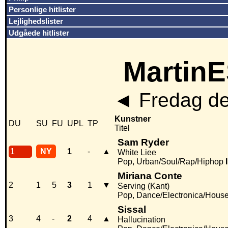
Personlige hitlister
Lejlighedslister
Udgåede hitlister
MartinE
◄
Fredag de
Kunstner
DU
SU
FU
UPL
TP
Titel
Sam Ryder
1
NY
1
-
▲
White Liee
Pop, Urban/Soul/Rap/Hiphop
Miriana Conte
2
1
5
3
1
▼
Serving (Kant)
Pop, Dance/Electronica/Hous
Sissal
3
4
-
2
4
▲
Hallucination