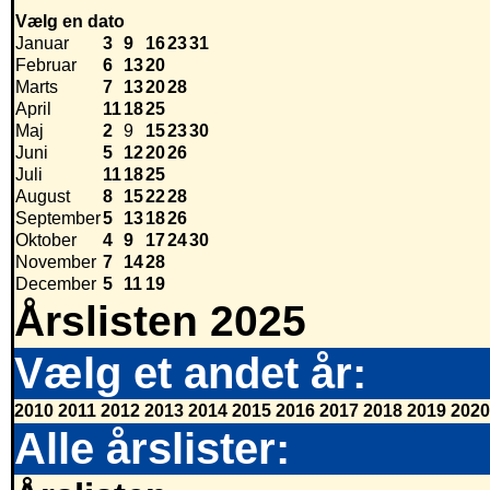
Vælg en dato
Januar
3
9
16
23
31
Februar
6
13
20
Marts
7
13
20
28
April
11
18
25
Maj
2
9
15
23
30
Juni
5
12
20
26
Juli
11
18
25
August
8
15
22
28
September
5
13
18
26
Oktober
4
9
17
24
30
November
7
14
28
December
5
11
19
Årslisten 2025
Vælg et andet år:
2010
2011
2012
2013
2014
2015
2016
2017
2018
2019
2020
Alle årslister: