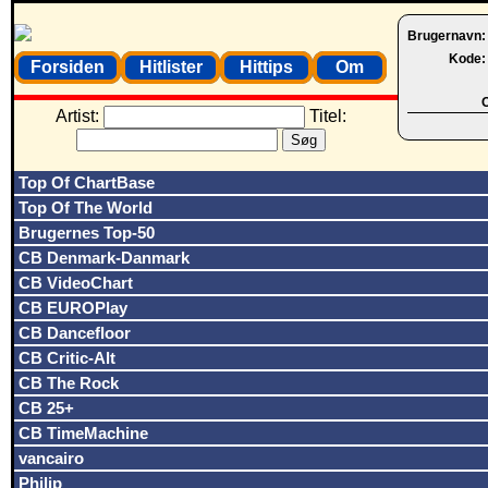
Brugernavn
Kode
Forsiden
Hitlister
Hittips
Om
O
Artist:
Titel:
Top Of ChartBase
Top Of The World
Brugernes Top-50
CB Denmark-Danmark
CB VideoChart
CB EUROPlay
CB Dancefloor
CB Critic-Alt
CB The Rock
CB 25+
CB TimeMachine
vancairo
Philip