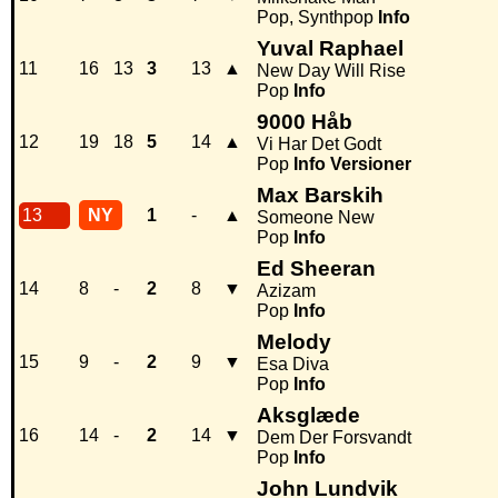
Pop, Synthpop
Info
Yuval Raphael
11
16
13
3
13
▲
New Day Will Rise
Pop
Info
9000 Håb
12
19
18
5
14
▲
Vi Har Det Godt
Pop
Info
Versioner
Max Barskih
13
NY
1
-
▲
Someone New
Pop
Info
Ed Sheeran
14
8
-
2
8
▼
Azizam
Pop
Info
Melody
15
9
-
2
9
▼
Esa Diva
Pop
Info
Aksglæde
16
14
-
2
14
▼
Dem Der Forsvandt
Pop
Info
John Lundvik