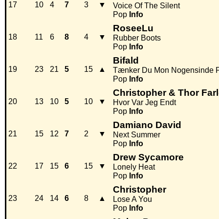
17
10
4
7
3
▼
Voice Of The Silent
Pop
Info
RoseeLu
18
11
6
8
4
▼
Rubber Boots
Pop
Info
Bifald
19
23
21
5
15
▲
Tænker Du Mon Nogensinde 
Pop
Info
Christopher & Thor Far
20
13
10
5
10
▼
Hvor Var Jeg Endt
Pop
Info
Damiano David
21
15
12
7
2
▼
Next Summer
Pop
Info
Drew Sycamore
22
17
15
6
15
▼
Lonely Heat
Pop
Info
Christopher
23
24
14
6
8
▲
Lose A You
Pop
Info