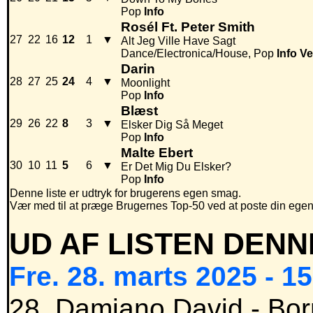
Pop
Info
Rosél Ft. Peter Smith
27
22
16
12
1
▼
Alt Jeg Ville Have Sagt
Dance/Electronica/House, Pop
Info
Ve
Darin
28
27
25
24
4
▼
Moonlight
Pop
Info
Blæst
29
26
22
8
3
▼
Elsker Dig Så Meget
Pop
Info
Malte Ebert
30
10
11
5
6
▼
Er Det Mig Du Elsker?
Pop
Info
Denne liste er udtryk for brugerens egen smag.
Vær med til at præge Brugernes Top-50 ved at poste din egen hi
UD AF LISTEN DENN
Fre. 28. marts 2025 - 1
28. Damiano David - Bor