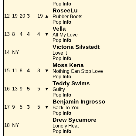
Pop
Info
RoseeLu
12
19
20
3
19
▲
Rubber Boots
Pop
Info
Vella
13
8
4
4
4
▼
All My Love
Pop
Info
Victoria Silvstedt
14
NY
Love It
Pop
Info
Moss Kena
15
11
8
4
8
▼
Nothing Can Stop Love
Pop
Info
Teddy Swims
16
13
9
5
5
▼
Guilty
Pop
Info
Benjamin Ingrosso
17
9
5
3
5
▼
Back To You
Pop
Info
Drew Sycamore
18
NY
Lonely Heat
Pop
Info