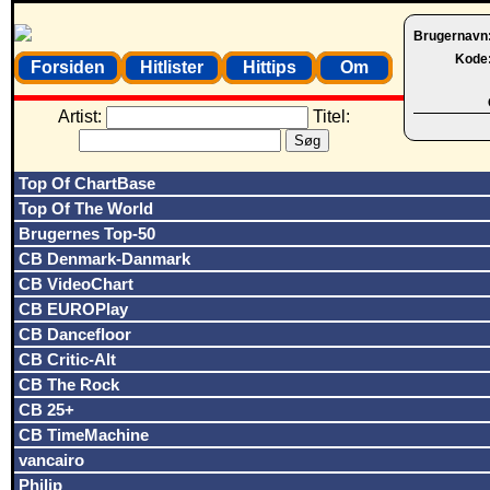
Brugernavn
Kode
Forsiden
Hitlister
Hittips
Om
Artist:
Titel:
Top Of ChartBase
Top Of The World
Brugernes Top-50
CB Denmark-Danmark
CB VideoChart
CB EUROPlay
CB Dancefloor
CB Critic-Alt
CB The Rock
CB 25+
CB TimeMachine
vancairo
Philip