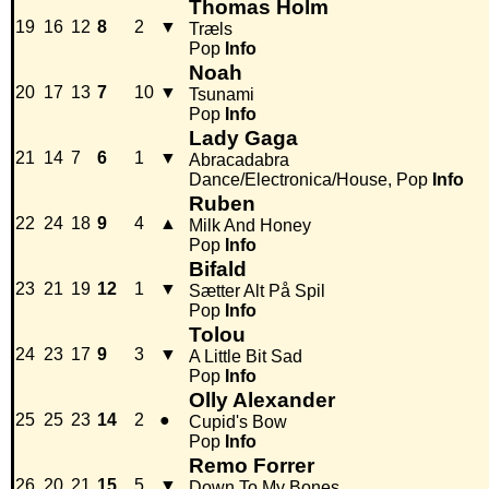
Thomas Holm
19
16
12
8
2
▼
Træls
Pop
Info
Noah
20
17
13
7
10
▼
Tsunami
Pop
Info
Lady Gaga
21
14
7
6
1
▼
Abracadabra
Dance/Electronica/House, Pop
Info
Ruben
22
24
18
9
4
▲
Milk And Honey
Pop
Info
Bifald
23
21
19
12
1
▼
Sætter Alt På Spil
Pop
Info
Tolou
24
23
17
9
3
▼
A Little Bit Sad
Pop
Info
Olly Alexander
25
25
23
14
2
●
Cupid's Bow
Pop
Info
Remo Forrer
26
20
21
15
5
▼
Down To My Bones