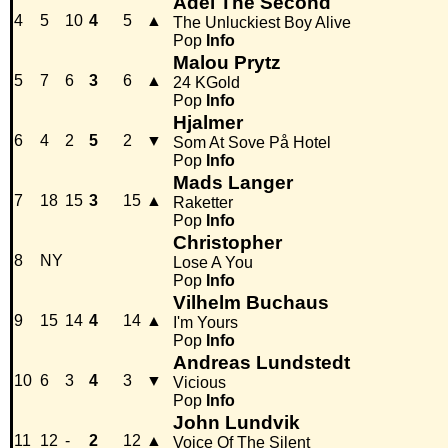
Adel The Second
4
5
10
4
5
▲
The Unluckiest Boy Alive
Pop
Info
Malou Prytz
5
7
6
3
6
▲
24 KGold
Pop
Info
Hjalmer
6
4
2
5
2
▼
Som At Sove På Hotel
Pop
Info
Mads Langer
7
18
15
3
15
▲
Raketter
Pop
Info
Christopher
8
NY
Lose A You
Pop
Info
Vilhelm Buchaus
9
15
14
4
14
▲
I'm Yours
Pop
Info
Andreas Lundstedt
10
6
3
4
3
▼
Vicious
Pop
Info
John Lundvik
11
12
-
2
12
▲
Voice Of The Silent