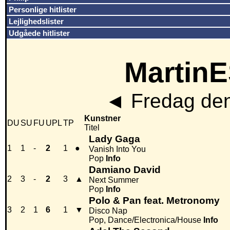
Personlige hitlister
Lejlighedslister
Udgåede hitlister
MartinE
◄
Fredag den
Kunstner
DU
SU
FU
UPL
TP
Titel
Lady Gaga
1
1
-
2
1
●
Vanish Into You
Pop
Info
Damiano David
2
3
-
2
3
▲
Next Summer
Pop
Info
Polo & Pan feat. Metronomy
3
2
1
6
1
▼
Disco Nap
Pop, Dance/Electronica/House
Info