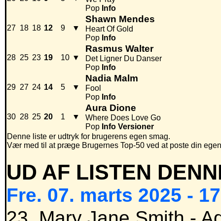
Pop
Info
Shawn Mendes
27
18
18
12
9
▼
Heart Of Gold
Pop
Info
Rasmus Walter
28
25
23
19
10
▼
Det Ligner Du Danser
Pop
Info
Nadia Malm
29
27
24
14
5
▼
Fool
Pop
Info
Aura Dione
30
28
25
20
1
▼
Where Does Love Go
Pop
Info
Versioner
Denne liste er udtryk for brugerens egen smag.
Vær med til at præge Brugernes Top-50 ved at poste din egen hi
UD AF LISTEN DENN
Fre. 07. marts 2025 - 1
23. Mary Jane Smith - A