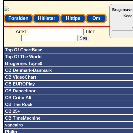
Brugernavn
Kode
Forsiden
Hitlister
Hittips
Om
Artist:
Titel:
Top Of ChartBase
Top Of The World
Brugernes Top-50
CB Denmark-Danmark
CB VideoChart
CB EUROPlay
CB Dancefloor
CB Critic-Alt
CB The Rock
CB 25+
CB TimeMachine
vancairo
Philip