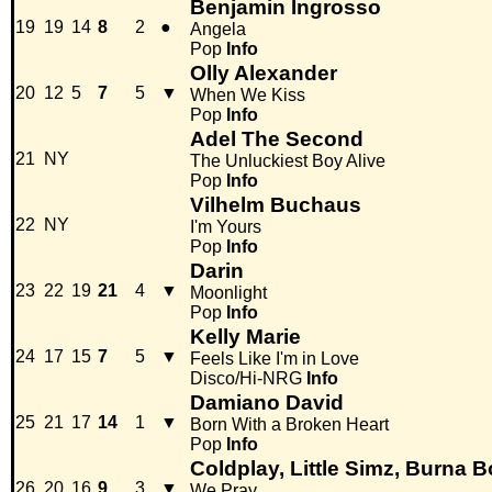
Benjamin Ingrosso
19
19
14
8
2
●
Angela
Pop
Info
Olly Alexander
20
12
5
7
5
▼
When We Kiss
Pop
Info
Adel The Second
21
NY
The Unluckiest Boy Alive
Pop
Info
Vilhelm Buchaus
22
NY
I'm Yours
Pop
Info
Darin
23
22
19
21
4
▼
Moonlight
Pop
Info
Kelly Marie
24
17
15
7
5
▼
Feels Like I'm in Love
Disco/Hi-NRG
Info
Damiano David
25
21
17
14
1
▼
Born With a Broken Heart
Pop
Info
Coldplay, Little Simz, Burna B
26
20
16
9
3
▼
We Pray