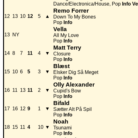
Dance/Electronica/House, Pop
Info
Ve
Remo Forrer
12
13
10
12
5
▲
Down To My Bones
Pop
Info
Vella
13
NY
All My Love
Pop
Info
Matt Terry
14
8
7
11
4
▼
Closure
Pop
Info
Blæst
15
10
6
5
3
▼
Elsker Dig Så Meget
Pop
Info
Olly Alexander
16
11
13
11
2
▼
Cupid's Bow
Pop
Info
Bifald
17
16
12
9
1
▼
Sætter Alt På Spil
Pop
Info
Noah
18
15
11
4
10
▼
Tsunami
Pop
Info