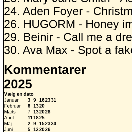
24. Aden Foyer - Christ
26. HUGORM - Honey i
29. Beinir - Call me a d
30. Ava Max - Spot a fak
Kommentarer
2025
Vælg en dato
Januar
3
9
16
23
31
Februar
6
13
20
Marts
7
13
20
28
April
11
18
25
Maj
2
9
15
23
30
Juni
5
12
20
26