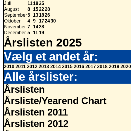
Juli
11
18
25
August
8
15
22
28
September
5
13
18
26
Oktober
4
9
17
24
30
November
7
14
28
December
5
11
19
Årslisten 2025
Vælg et andet år:
2010
2011
2012
2013
2014
2015
2016
2017
2018
2019
2020
Alle årslister:
Årslisten
Årsliste/Yearend Chart
Årslisten 2011
Årslisten 2012