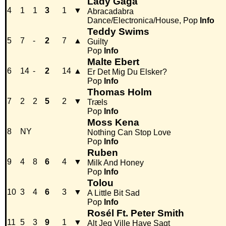
Lady Gaga
4
1
1
3
1
▼
Abracadabra
Dance/Electronica/House, Pop
Info
Teddy Swims
5
7
-
2
7
▲
Guilty
Pop
Info
Malte Ebert
6
14
-
2
14
▲
Er Det Mig Du Elsker?
Pop
Info
Thomas Holm
7
2
2
5
2
▼
Træls
Pop
Info
Moss Kena
8
NY
Nothing Can Stop Love
Pop
Info
Ruben
9
4
8
6
4
▼
Milk And Honey
Pop
Info
Tolou
10
3
4
6
3
▼
A Little Bit Sad
Pop
Info
Rosél Ft. Peter Smith
11
5
3
9
1
▼
Alt Jeg Ville Have Sagt