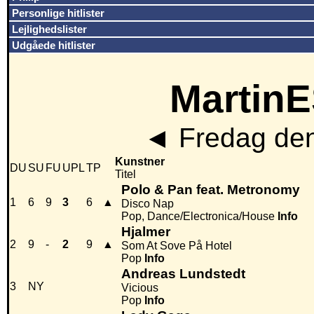
Personlige hitlister
Lejlighedslister
Udgåede hitlister
MartinE
◄
Fredag den
Kunstner
DU
SU
FU
UPL
TP
Titel
Polo & Pan feat. Metronomy
1
6
9
3
6
▲
Disco Nap
Pop, Dance/Electronica/House
Info
Hjalmer
2
9
-
2
9
▲
Som At Sove På Hotel
Pop
Info
Andreas Lundstedt
3
NY
Vicious
Pop
Info